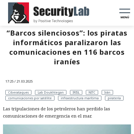
MENÚ
“Barcos silenciosos”: los piratas
informáticos paralizaron las
comunicaciones en 116 barcos
iraníes
17:25 / 21.03.2025
Ciberataques
Lab Doukhtegan
IRISL
NITC
Irán
comunicaciones por satélite
infraestructura marítima
piratería
Las tripulaciones de los petroleros han perdido las
comunicaciones de emergencia en el mar.