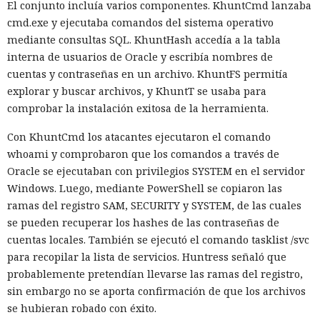
El conjunto incluía varios componentes. KhuntCmd lanzaba
cmd.exe y ejecutaba comandos del sistema operativo
Basta con abrir la página: ni siquiera hace falta hacer clic.
mediante consultas SQL. KhuntHash accedía a la tabla
interna de usuarios de Oracle y escribía nombres de
cuentas y contraseñas en un archivo. KhuntFS permitía
explorar y buscar archivos, y KhuntT se usaba para
comprobar la instalación exitosa de la herramienta.
Con KhuntCmd los atacantes ejecutaron el comando
whoami y comprobaron que los comandos a través de
Oracle se ejecutaban con privilegios SYSTEM en el servidor
Windows. Luego, mediante PowerShell se copiaron las
ramas del registro SAM, SECURITY y SYSTEM, de las cuales
se pueden recuperar los hashes de las contraseñas de
cuentas locales. También se ejecutó el comando tasklist /svc
La función que debería ocultar al usuario del rastreo en
para recopilar la lista de servicios. Huntress señaló que
Internet resultó ser capaz de revelar su ubicación real —
probablemente pretendían llevarse las ramas del registro,
una vulnerabilidad así fue detectada en la herramienta
sin embargo no se aporta confirmación de que los archivos
Apple iCloud Private Relay. El servicio está disponible para
se hubieran robado con éxito.
suscriptores de iCloud+ y enmascara la dirección del