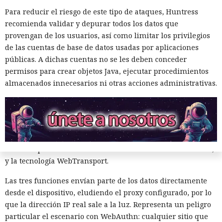
dispositivo, haciendo pasar el tráfico de Safari por dos nodos
Para reducir el riesgo de este tipo de ataques, Huntress
independientes de forma sucesiva, de modo que ninguno
recomienda validar y depurar todos los datos que
de ellos, incluida Apple, pueda a la vez conocer tanto la
provengan de los usuarios, así como limitar los privilegios
fuente de la solicitud como los sitios visitados.
de las cuentas de base de datos usadas por aplicaciones
públicas. A dichas cuentas no se les deben conceder
Los especialistas Talal Haj Bakry y Tommy Mysk
permisos para crear objetos Java, ejecutar procedimientos
descubrieron el problema. Según ellos, la causa radica en
almacenados innecesarios ni otras acciones administrativas.
tres funciones del motor de navegador WebKit, en el que se
ejecuta Safari, así como en todos los navegadores de terceros
para iOS y iPadOS, incluidos Chrome, Edge, Firefox y Brave.
Se trata de la precarga de solicitudes DNS, el mecanismo de
verificación del origen al trabajar con WebAuthn (el
estándar para el inicio de sesión mediante claves de acceso)
y la tecnología WebTransport.
Las tres funciones envían parte de los datos directamente
desde el dispositivo, eludiendo el proxy configurado, por lo
que la dirección IP real sale a la luz. Representa un peligro
particular el escenario con WebAuthn: cualquier sitio que