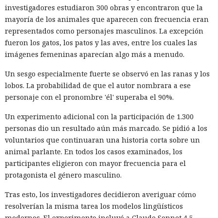
investigadores estudiaron 300 obras y encontraron que la
Según la investigación, los hackeos ocurrieron entre febrero
mayoría de los animales que aparecen con frecuencia eran
y octubre de 2024. Los atacantes accedieron a cuentas
representados como personajes masculinos. La excepción
bancarias, información financiera, números de registro de
fueron los gatos, los patos y las aves, entre los cuales las
la Administración para el Control de Drogas, licencias de
imágenes femeninas aparecían algo más a menudo.
conducir, pasaportes y números de seguridad social.
Un sesgo especialmente fuerte se observó en las ranas y los
Tras robar los datos, los hackers extorsionaban a las
lobos. La probabilidad de que el autor nombrara a ese
empresas exigiendo dinero y amenazando con publicar lo
personaje con el pronombre 'él' superaba el 90%.
sustraído. El grupo obtuvo alrededor de 2,5 millones de
Un experimento adicional con la participación de 1.300
dólares en rescates; además, Muka chantajeó al menos a
personas dio un resultado aún más marcado. Se pidió a los
una víctima de forma reiterada, utilizando datos de un
voluntarios que continuaran una historia corta sobre un
funcionario público en activo o retirado y de su familia.
animal parlante. En todos los casos examinados, los
Otros 495.000 dólares los ganó Muka vendiendo parte de los
participantes eligieron con mayor frecuencia para el
datos robados en foros de ciberdelincuencia como
protagonista el género masculino.
BreachForums y XSS.is. La investigación estimó el perjuicio
Tras esto, los investigadores decidieron averiguar cómo
total de las empresas afectadas en aproximadamente 9,5
resolverían la misma tarea los modelos lingüísticos
millones de dólares.
modernos. El experimento incluyó a Claude Sonnet 4.5,