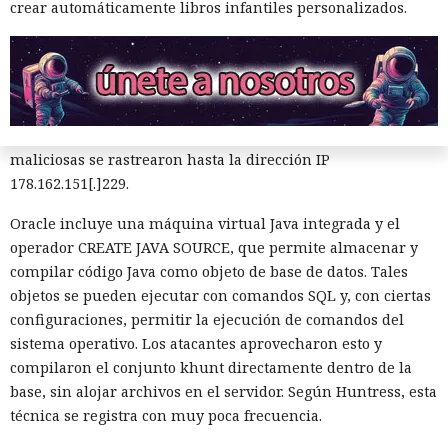
crear automáticamente libros infantiles personalizados.
servidor con Oracle. Los registros de Apache mostraron que
el acceso se obtuvo a través de una función de búsqueda
vulnerable de una aplicación Java pública en Apache
Tomcat. La función de autocompletar en la búsqueda no
validaba los datos introducidos, lo que permitió enviar
comandos SQL directamente a la base. Las solicitudes
maliciosas se rastrearon hasta la dirección IP
178.162.151[.]229.
Oracle incluye una máquina virtual Java integrada y el
operador CREATE JAVA SOURCE, que permite almacenar y
compilar código Java como objeto de base de datos. Tales
objetos se pueden ejecutar con comandos SQL y, con ciertas
Private Relay de Apple falla:
configuraciones, permitir la ejecución de comandos del
WebKit localiza tu IP y la revela
sistema operativo. Los atacantes aprovecharon esto y
compilaron el conjunto khunt directamente dentro de la
al sitio web
base, sin alojar archivos en el servidor. Según Huntress, esta
técnica se registra con muy poca frecuencia.
20:03 / 06.08.2026