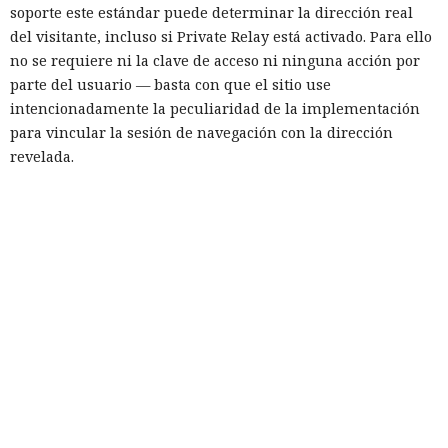
soporte este estándar puede determinar la dirección real
del visitante, incluso si Private Relay está activado. Para ello
no se requiere ni la clave de acceso ni ninguna acción por
parte del usuario — basta con que el sitio use
intencionadamente la peculiaridad de la implementación
para vincular la sesión de navegación con la dirección
revelada.
La vulnerabilidad afecta no solo a iOS, sino también a
macOS, así como a cualquier navegador basado en WebKit
que use sus mecanismos integrados de gestión de proxy. Los
expertos publicaron un sitio de prueba, leaks.psylo.app,
donde se puede comprobar si la dirección real del
dispositivo se revela con Private Relay activado. Mysk
precisó que la filtración no se manifiesta en todos los
navegadores — por ejemplo, la versión de escritorio de
Chrome no está afectada, y la conexión mediante VPN
reduce el riesgo.