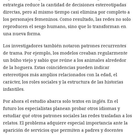
estrategia reduce la cantidad de decisiones estereotipadas
directas, pero al mismo tiempo casi elimina por completo a
los personajes femeninos. Como resultado, las redes no solo
reproducen el sesgo humano, sino que lo transforman en
una nueva forma.
Los investigadores también notaron patrones recurrentes
de trama. Por ejemplo, los modelos creaban regularmente
un búho viejo y sabio que reúne a los animales alrededor
Las bases de datos suelen percibirse como un almacén de
de la hoguera. Estas coincidencias pueden indicar
información, no como una herramienta para el hacking,
estereotipos más amplios relacionados con la edad, el
pero los atacantes encontraron la forma de convertir Oracle
carácter, los roles sociales y la estructura de las historias
Database en una plataforma de ataque. La empresa
infantiles.
Huntress
detectó un caso
en el que los piratas informáticos
instalaron el conjunto de herramientas de postexplotación
Por ahora el estudio abarca solo textos en inglés. En el
khunt directamente dentro de la base de datos Oracle, que
futuro los especialistas planean probar otros idiomas y
se utilizó para acceder a la red corporativa.
estudiar qué otros patrones sociales las redes trasladan a los
relatos. El problema adquiere especial importancia ante la
El incidente se registró el 27 de julio de este año, cuando la
aparición de servicios que permiten a padres y docentes
plataforma Huntress detectó el robo de credenciales en un