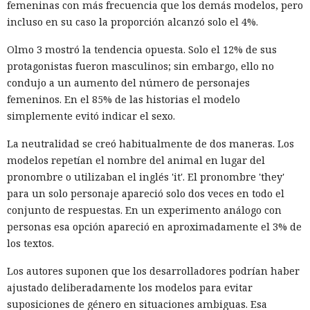
femeninas con más frecuencia que los demás modelos, pero
A las víctimas de incidentes similares se les recomienda
incluso en su caso la proporción alcanzó solo el 4%.
cambiar sus credenciales a tiempo y no reutilizarlas, activar
Olmo 3 mostró la tendencia opuesta. Solo el 12% de sus
la autenticación multifactor para los servicios en la nube y
Una sola consulta dio acceso a
protagonistas fueron masculinos; sin embargo, ello no
vigilar la actividad de las cuentas por accesos desde
SYSTEM: convirtieron una base
condujo a un aumento del número de personajes
dispositivos desconocidos.
femeninos. En el 85% de las historias el modelo
de datos Oracle en base para un
simplemente evitó indicar el sexo.
ataque encubierto
La neutralidad se creó habitualmente de dos maneras. Los
modelos repetían el nombre del animal en lugar del
pronombre o utilizaban el inglés 'it'. El pronombre 'they'
10:02 / 07.08.2026
para un solo personaje apareció solo dos veces en todo el
conjunto de respuestas. En un experimento análogo con
Los delincuentes no tuvieron que infiltrarse en el servidor.
personas esa opción apareció en aproximadamente el 3% de
La plataforma ejecutó los scripts "khunt" y entregó el
los textos.
control del sistema.
Los autores suponen que los desarrolladores podrían haber
ajustado deliberadamente los modelos para evitar
suposiciones de género en situaciones ambiguas. Esa