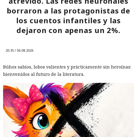
atrevido. Las redes neuronales
10:34 / 07.08.2026
borraron a las protagonistas de
los cuentos infantiles y las
Hombre podría afrontar hasta 32 años de prisión por filtrar
secretos de 165 empresas.
dejaron con apenas un 2%.
20:35 / 06.08.2026
Búhos sabios, lobos valientes y prácticamente sin heroínas:
bienvenidos al futuro de la literatura.
El canadiense Connor Riley Muka ganó dinero durante
muchos meses con datos robados de otras personas, antes
de ser detenido y entregado a la justicia estadounidense por