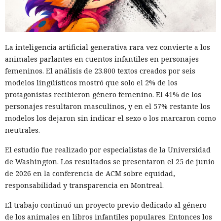
uno de los mayores hackeos de los últimos años — ataque a
la plataforma en la nube Snowflake.
Muka, de 26 años, se declaró culpable de cargos de fraude
La inteligencia artificial generativa rara vez convierte a los
informático y telefónico, robo agravado de datos personales
animales parlantes en cuentos infantiles en personajes
y conspiración en un tribunal federal del estado de
femeninos. El análisis de 23.800 textos creados por seis
Washington. Su sentencia se dictará el 27 de octubre; la
modelos lingüísticos mostró que solo el 2% de los
pena máxima es de hasta 32 años de prisión.
protagonistas recibieron género femenino. El 41% de los
Muka y sus cómplices utilizaron credenciales robadas para
personajes resultaron masculinos, y en el 57% restante los
acceder a cuentas de Snowflake y robaron información de al
modelos los dejaron sin indicar el sexo o los marcaron como
menos 165 empresas. Entre las afectadas se encuentran
neutrales.
AT&T, Ticketmaster, Advance Auto Parts, Neiman Marcus,
El estudio fue realizado por especialistas de la Universidad
Santander, LendingTree y uno de los distritos escolares más
de Washington. Los resultados se presentaron el 25 de junio
grandes de Estados Unidos.
de 2026 en la conferencia de ACM sobre equidad,
La magnitud de las filtraciones fue enorme: en el caso de
responsabilidad y transparencia en Montreal.
AT&T se trató de registros de llamadas y mensajes de más
El trabajo continuó un proyecto previo dedicado al género
de 100 millones de abonados, y el hackeo a Ticketmaster
de los animales en libros infantiles populares. Entonces los
afectó a alrededor de 560 millones de usuarios.