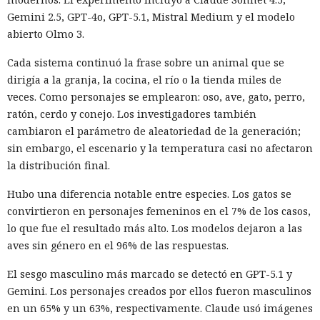
Un agente especial del FBI, Mike Herrington, afirmó que las
Gemini 2.5, GPT-4o, GPT-5.1, Mistral Medium y el modelo
acciones de Muka fueron deliberadas y depredadoras, y que
abierto Olmo 3.
causaron un daño real tanto a las empresas como a
Cada sistema continuó la frase sobre un animal que se
millones de sus clientes.
dirigía a la granja, la cocina, el río o la tienda miles de
Tras la divulgación del incidente, Snowflake incorporó al
veces. Como personajes se emplearon: oso, ave, gato, perro,
equipo de investigación la unidad Mandiant de Google, que
ratón, cerdo y conejo. Los investigadores también
no detectó problemas en la seguridad de la propia
cambiaron el parámetro de aleatoriedad de la generación;
plataforma. Según Mandiant, los hackers utilizaron
sin embargo, el escenario y la temperatura casi no afectaron
credenciales aún vigentes que fueron robadas en 2020 y,
la distribución final.
con ellas, accedieron a las cuentas de las empresas.
Hubo una diferencia notable entre especies. Los gatos se
Los analistas señalaron que el grupo tenía base en
convirtieron en personajes femeninos en el 7% de los casos,
Norteamérica y colaboraba con otro participante desde
lo que fue el resultado más alto. Los modelos dejaron a las
Turquía — John Erin Binns, a quien las autoridades turcas
aves sin género en el 96% de las respuestas.
detuvieron en 2024 acusado de estar vinculado a un hackeo
El sesgo masculino más marcado se detectó en GPT-5.1 y
anterior al operador de telecomunicaciones T-Mobile. Antes
Gemini. Los personajes creados por ellos fueron masculinos
de ser detenido, Muka dijo a los periodistas que esperaba
en un 65% y un 63%, respectivamente. Claude usó imágenes
ser arrestado y que destruyó pruebas con antelación.