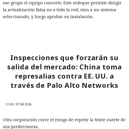
ese grupo el equipo concreto. Este enfoque permite dirigir
la actualización falsa no a toda la red, sino a un sistema
seleccionado, y luego aprobar su instalación.
El principal obstáculo fue la verificación de la firma digital.
WSUS rechazó aceptar un ejecutable sin firma; sin
embargo, el análisis de
Microsoft.UpdateServices.ContentSyncAgent.dll reveló una
Inspecciones que forzarán su
excepción en la lógica de comprobación. Para archivos con
la extensión .txt o .esd la verificación del certificado se
salida del mercado: China toma
omite. En el laboratorio renombraron la carga maliciosa
represalias contra EE. UU. a
como Ghost.txt, y WSUS aceptó el archivo.
través de Palo Alto Networks
Tras el lanzamiento manual de la actualización, la estación
de trabajo de prueba instaló la carga y se conectó con éxito
al servidor de control. Con la política de descarga e
12:43 / 07.08.2026
instalación automática de actualizaciones activada, ese
mismo escenario puede ocurrir sin acción del usuario. Para
Otra corporación corre el riesgo de repetir la triste suerte de
automatizar la cadena, SpecterOps publicó NotWSUSpicious,
sus predecesoras.