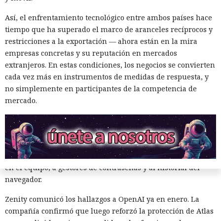
el carrito. No lograron completar la compra directamente,
Así, el enfrentamiento tecnológico entre ambos países hace
ya que OpenAI protegió esa operación por separado.
tiempo que ha superado el marco de aranceles recíprocos y
Entonces forzaron al sistema a solicitar la compra al
restricciones a la exportación — ahora están en la mira
asistente integrado de Amazon, Rufus, y este la ejecutó al
empresas concretas y su reputación en mercados
considerar la petición como una interacción de cliente
extranjeros. En estas condiciones, los negocios se convierten
habitual.
cada vez más en instrumentos de medidas de respuesta, y
Según el representante de Zenity Michael Bargury, de entre
no simplemente en participantes de la competencia de
todos los navegadores con IA probados, Atlas contaba con
mercado.
más barreras de seguridad, pero aun así consiguieron
sortearlas. Otros productos evaluados —de Google,
Anthropic, Microsoft y Perplexity— resultaron ser aún más
vulnerables. En total, los especialistas encontraron
alrededor de veinte fallos que permiten acceder a archivos
en el equipo, a gestores de contraseñas y al historial del
navegador.
Zenity comunicó los hallazgos a OpenAI ya en enero. La
compañía confirmó que luego reforzó la protección de Atlas