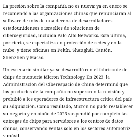
La presión sobre la compañía no es nueva: ya en enero se
mensajes a contactos de WhatsApp y gestionar compras en
recomendó a las organizaciones chinas que renunciaran al
Amazon sin el conocimiento del usuario.
software de más de una decena de desarrolladores
En el origen del ataque había una página falsa de
estadounidenses e israelíes de soluciones de
suscripción a un boletín publicada en la red social X. Dentro
ciberseguridad, incluida Palo Alto Networks. Esta última,
de la página ocultaron instrucciones en hebreo: las
por cierto, se especializa en protección de redes y en la
escribieron deliberadamente en un idioma menos común
nube, y tiene oficinas en Pekín, Shanghái, Cantón,
para eludir los filtros de seguridad en inglés. Atlas, al
Shenzhen y Macao.
recibir la orden de simplemente completar la suscripción,
Un escenario similar ya se desarrolló con el fabricante de
también ejecutaba la instrucción oculta: accedía a la cuenta
chips de memoria Micron Technology. En 2023, la
abierta en el navegador de WhatsApp Web y enviaba el
Administración del Ciberespacio de China determinó que
mismo mensaje a todos los contactos del usuario,
los productos de la compañía no superaron la revisión y
convirtiendo el ataque en una especie de cadena de
prohibió a los operadores de infraestructura crítica del país
mensajes.
su adquisición. Como resultado, Micron no pudo restablecer
De forma similar, consiguieron que el navegador intentara
su negocio y en otoño de 2025 suspendió por completo las
una compra en Amazon: mediante la misma página de
entregas de chips para servidores a los centros de datos
suscripción falsa, al agente de IA le insertaron la orden de
chinos, conservando ventas solo en los sectores automotriz
añadir una nueva dirección de envío y poner una tableta en
y móvil.