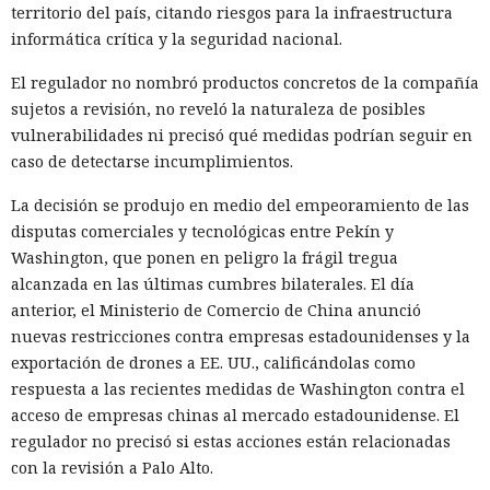
territorio del país, citando riesgos para la infraestructura
otros navegadores con IA.
informática crítica y la seguridad nacional.
El regulador no nombró productos concretos de la compañía
sujetos a revisión, no reveló la naturaleza de posibles
vulnerabilidades ni precisó qué medidas podrían seguir en
caso de detectarse incumplimientos.
La decisión se produjo en medio del empeoramiento de las
disputas comerciales y tecnológicas entre Pekín y
Washington, que ponen en peligro la frágil tregua
alcanzada en las últimas cumbres bilaterales. El día
anterior, el Ministerio de Comercio de China anunció
nuevas restricciones contra empresas estadounidenses y la
El navegador que por sí mismo navega por páginas, rellena
exportación de drones a EE. UU., calificándolas como
formularios y se comunica con sitios en lugar del
respuesta a las recientes medidas de Washington contra el
propietario resultó capaz de volver esas mismas funciones
acceso de empresas chinas al mercado estadounidense. El
en su contra. En la conferencia de ciberseguridad Black Hat,
regulador no precisó si estas acciones están relacionadas
especialistas de la empresa Zenity mostraron cómo el
con la revisión a Palo Alto.
navegador Atlas de OpenAI fue engañado para enviar