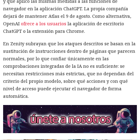
y que aplicó las mismas medidas a las funciones de
navegador en la aplicación ChatGPT. La propia compañía
Era demasiado pronto para dar
dejará de mantener Atlas el 9 de agosto. Como alternativa,
por muerto a Next.js: la versión
OpenAI
ofrece a los usuarios
la aplicación de escritorio
ChatGPT o la extensión para Chrome.
16.3 pulveriza los récords de
rendimiento.
En Zenity subrayan que los ataques descritos se basan en la
sustitución de instrucciones dentro de páginas que parecen
normales, por lo que confiar únicamente en las
12:01 / 07.08.2026
comprobaciones integradas de la IA no es suficiente: se
necesitan restricciones más estrictas, que no dependan del
criterio del propio modelo, sobre qué acciones y con qué
Ingenieros reducen en un 90% el consumo de memoria
nivel de acceso puede ejecutar el navegador de forma
RAM y aceleran la compilación 2,3 veces.
automática.