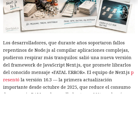
Los desarrolladores, que durante años soportaron fallos
repentinos de Node.js al compilar aplicaciones complejas,
pudieron respirar más tranquilos: salió una nueva versión
del framework de JavaScript Next.js, que promete librarlos
del conocido mensaje «FATAL ERROR». El equipo de Next.js
p
resentó
la versión 16.3 — la primera actualización
importante desde octubre de 2025, que reduce el consumo
de memoria RAM en desarrollo hasta un 90% y, además,
acelera el renderizado y el funcionamiento en general.
La contribución principal a la economía de memoria la
aporta el empaquetador integrado Turbopack, que desde
2022 sustituye progresivamente a Webpack en el proyecto.
En la nueva versión están activados por defecto el caché en