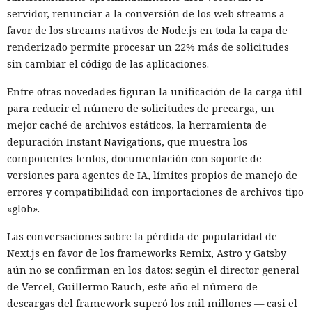
servidor, renunciar a la conversión de los web streams a
favor de los streams nativos de Node.js en toda la capa de
Otra corporación corre el riesgo de repetir la triste suerte de
renderizado permite procesar un 22% más de solicitudes
sus predecesoras.
sin cambiar el código de las aplicaciones.
Entre otras novedades figuran la unificación de la carga útil
para reducir el número de solicitudes de precarga, un
mejor caché de archivos estáticos, la herramienta de
depuración Instant Navigations, que muestra los
componentes lentos, documentación con soporte de
versiones para agentes de IA, límites propios de manejo de
errores y compatibilidad con importaciones de archivos tipo
«glob».
Las conversaciones sobre la pérdida de popularidad de
Next.js en favor de los frameworks Remix, Astro y Gatsby
Las sanciones y restricciones contra las empresas
aún no se confirman en los datos: según el director general
tecnológicas chinas por parte de las autoridades
de Vercel, Guillermo Rauch, este año el número de
estadounidenses hace tiempo que son noticia habitual —
descargas del framework superó los mil millones — casi el