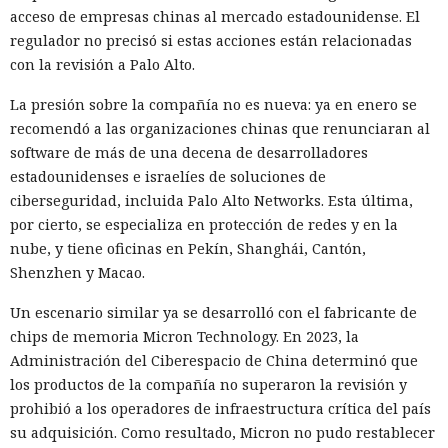
acceso de empresas chinas al mercado estadounidense. El
10:34 / 07.08.2026
regulador no precisó si estas acciones están relacionadas
con la revisión a Palo Alto.
Hombre podría afrontar hasta 32 años de prisión por filtrar
secretos de 165 empresas.
La presión sobre la compañía no es nueva: ya en enero se
recomendó a las organizaciones chinas que renunciaran al
software de más de una decena de desarrolladores
estadounidenses e israelíes de soluciones de
ciberseguridad, incluida Palo Alto Networks. Esta última,
por cierto, se especializa en protección de redes y en la
nube, y tiene oficinas en Pekín, Shanghái, Cantón,
Shenzhen y Macao.
Un escenario similar ya se desarrolló con el fabricante de
chips de memoria Micron Technology. En 2023, la
Administración del Ciberespacio de China determinó que
los productos de la compañía no superaron la revisión y
El canadiense Connor Riley Muka ganó dinero durante
prohibió a los operadores de infraestructura crítica del país
muchos meses con datos robados de otras personas, antes
su adquisición. Como resultado, Micron no pudo restablecer