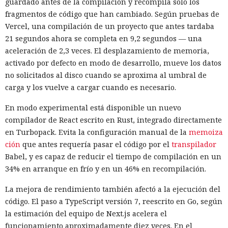
guardado antes de la compilación y recompila solo los
y que aplicó las mismas medidas a las funciones de
fragmentos de código que han cambiado. Según pruebas de
navegador en la aplicación ChatGPT. La propia compañía
Vercel, una compilación de un proyecto que antes tardaba
dejará de mantener Atlas el 9 de agosto. Como alternativa,
21 segundos ahora se completa en 9,2 segundos — una
OpenAI
ofrece a los usuarios
la aplicación de escritorio
aceleración de 2,3 veces. El desplazamiento de memoria,
ChatGPT o la extensión para Chrome.
activado por defecto en modo de desarrollo, mueve los datos
no solicitados al disco cuando se aproxima al umbral de
En Zenity subrayan que los ataques descritos se basan en la
carga y los vuelve a cargar cuando es necesario.
sustitución de instrucciones dentro de páginas que parecen
normales, por lo que confiar únicamente en las
En modo experimental está disponible un nuevo
comprobaciones integradas de la IA no es suficiente: se
compilador de React escrito en Rust, integrado directamente
necesitan restricciones más estrictas, que no dependan del
en Turbopack. Evita la configuración manual de la
memoiza
criterio del propio modelo, sobre qué acciones y con qué
Inspecciones que forzarán su
ción
que antes requería pasar el código por el
transpilador
nivel de acceso puede ejecutar el navegador de forma
Babel, y es capaz de reducir el tiempo de compilación en un
salida del mercado: China toma
automática.
34% en arranque en frío y en un 46% en recompilación.
represalias contra EE. UU. a
La mejora de rendimiento también afectó a la ejecución del
través de Palo Alto Networks
código. El paso a TypeScript versión 7, reescrito en Go, según
la estimación del equipo de Next.js acelera el
funcionamiento aproximadamente diez veces. En el
12:43 / 07.08.2026