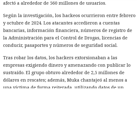
afectó a alrededor de 560 millones de usuarios.
Según la investigación, los hackeos ocurrieron entre febrero
y octubre de 2024. Los atacantes accedieron a cuentas
bancarias, información financiera, números de registro de
la Administración para el Control de Drogas, licencias de
conducir, pasaportes y números de seguridad social.
Tras robar los datos, los hackers extorsionaban a las
empresas exigiendo dinero y amenazando con publicar lo
sustraído. El grupo obtuvo alrededor de 2,5 millones de
dólares en rescates; además, Muka chantajeó al menos a
una víctima de forma reiterada, utilizando datos de un
funcionario público en activo o retirado y de su familia.
Otros 495.000 dólares los ganó Muka vendiendo parte de los
datos robados en foros de ciberdelincuencia como
BreachForums y XSS.is. La investigación estimó el perjuicio
total de las empresas afectadas en aproximadamente 9,5
millones de dólares.