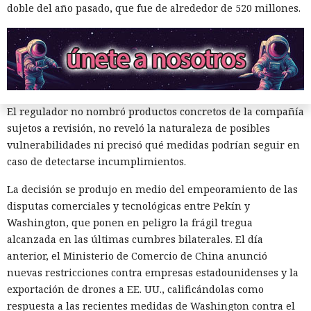
ahora un escenario similar
se está desarrollando
en sentido
doble del año pasado, que fue de alrededor de 520 millones.
inverso. La Administración del Ciberespacio de China
anunció el inicio de una revisión de los productos de la
estadounidense Palo Alto Networks que se venden en el
territorio del país, citando riesgos para la infraestructura
informática crítica y la seguridad nacional.
El regulador no nombró productos concretos de la compañía
sujetos a revisión, no reveló la naturaleza de posibles
vulnerabilidades ni precisó qué medidas podrían seguir en
caso de detectarse incumplimientos.
La decisión se produjo en medio del empeoramiento de las
disputas comerciales y tecnológicas entre Pekín y
El sonado hackeo a Snowflake
Washington, que ponen en peligro la frágil tregua
no quedó impune: detenido el
alcanzada en las últimas cumbres bilaterales. El día
autor, ya espera sentencia en
anterior, el Ministerio de Comercio de China anunció
nuevas restricciones contra empresas estadounidenses y la
una celda.
exportación de drones a EE. UU., calificándolas como
respuesta a las recientes medidas de Washington contra el