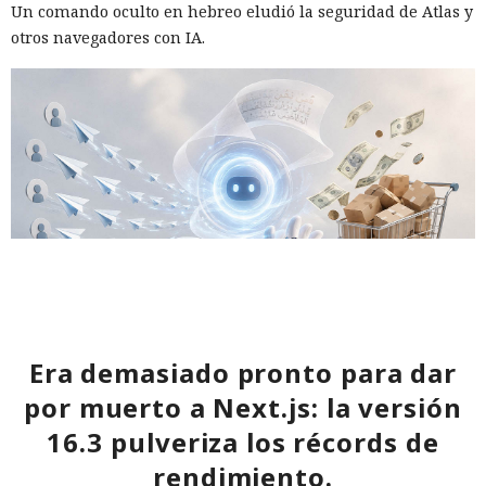
Un comando oculto en hebreo eludió la seguridad de Atlas y
otros navegadores con IA.
El navegador que por sí mismo navega por páginas, rellena
Era demasiado pronto para dar
formularios y se comunica con sitios en lugar del
por muerto a Next.js: la versión
propietario resultó capaz de volver esas mismas funciones
16.3 pulveriza los récords de
en su contra. En la conferencia de ciberseguridad Black Hat,
especialistas de la empresa Zenity mostraron cómo el
rendimiento.