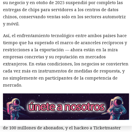
de ser detenido y entregado a la justicia estadounidense por
su negocio y en otoño de 2025 suspendió por completo las
uno de los mayores hackeos de los últimos años — ataque a
entregas de chips para servidores a los centros de datos
la plataforma en la nube Snowflake.
chinos, conservando ventas solo en los sectores automotriz
y móvil.
Muka, de 26 años, se declaró culpable de cargos de fraude
informático y telefónico, robo agravado de datos personales
Así, el enfrentamiento tecnológico entre ambos países hace
y conspiración en un tribunal federal del estado de
tiempo que ha superado el marco de aranceles recíprocos y
Washington. Su sentencia se dictará el 27 de octubre; la
restricciones a la exportación — ahora están en la mira
pena máxima es de hasta 32 años de prisión.
empresas concretas y su reputación en mercados
extranjeros. En estas condiciones, los negocios se convierten
Muka y sus cómplices utilizaron credenciales robadas para
cada vez más en instrumentos de medidas de respuesta, y
acceder a cuentas de Snowflake y robaron información de al
no simplemente en participantes de la competencia de
menos 165 empresas. Entre las afectadas se encuentran
mercado.
AT&T, Ticketmaster, Advance Auto Parts, Neiman Marcus,
Santander, LendingTree y uno de los distritos escolares más
grandes de Estados Unidos.
La magnitud de las filtraciones fue enorme: en el caso de
AT&T se trató de registros de llamadas y mensajes de más
de 100 millones de abonados, y el hackeo a Ticketmaster