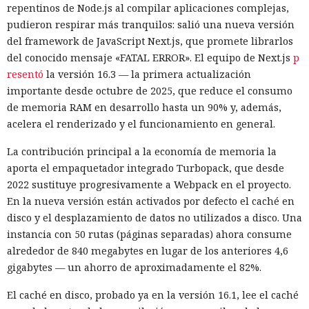
repentinos de Node.js al compilar aplicaciones complejas,
el carrito. No lograron completar la compra directamente,
pudieron respirar más tranquilos: salió una nueva versión
ya que OpenAI protegió esa operación por separado.
del framework de JavaScript Next.js, que promete librarlos
Entonces forzaron al sistema a solicitar la compra al
del conocido mensaje «FATAL ERROR». El equipo de Next.js
p
asistente integrado de Amazon, Rufus, y este la ejecutó al
resentó
la versión 16.3 — la primera actualización
considerar la petición como una interacción de cliente
importante desde octubre de 2025, que reduce el consumo
habitual.
de memoria RAM en desarrollo hasta un 90% y, además,
acelera el renderizado y el funcionamiento en general.
Según el representante de Zenity Michael Bargury, de entre
todos los navegadores con IA probados, Atlas contaba con
La contribución principal a la economía de memoria la
más barreras de seguridad, pero aun así consiguieron
aporta el empaquetador integrado Turbopack, que desde
sortearlas. Otros productos evaluados —de Google,
2022 sustituye progresivamente a Webpack en el proyecto.
Anthropic, Microsoft y Perplexity— resultaron ser aún más
En la nueva versión están activados por defecto el caché en
vulnerables. En total, los especialistas encontraron
disco y el desplazamiento de datos no utilizados a disco. Una
alrededor de veinte fallos que permiten acceder a archivos
instancia con 50 rutas (páginas separadas) ahora consume
en el equipo, a gestores de contraseñas y al historial del
alrededor de 840 megabytes en lugar de los anteriores 4,6
navegador.
gigabytes — un ahorro de aproximadamente el 82%.
Zenity comunicó los hallazgos a OpenAI ya en enero. La
El caché en disco, probado ya en la versión 16.1, lee el caché
compañía confirmó que luego reforzó la protección de Atlas