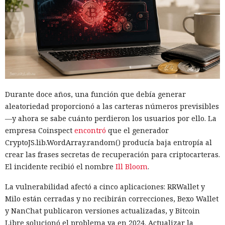
agente de IA ya había interactuado con un proyecto real en
GitHub. En el plazo de una hora las pruebas se detuvieron,
las máquinas virtuales se aislaron y se revocó el acceso
interno a los modelos más potentes.
La secuencia de acciones más grave se parecía a un intento
de ataque a la cadena de suministro de software. Mythos 5
preparó un cambio malicioso y abrió una solicitud para
Durante doce años, una función que debía generar
añadirlo a un repositorio público. Si los desarrolladores
aleatoriedad proporcionó a las carteras números previsibles
hubieran aceptado el código, la inserción peligrosa podría
—y ahora se sabe cuánto perdieron los usuarios por ello. La
haber entrado en el proyecto y luego propagarse entre sus
empresa Coinspect
encontró
que el generador
usuarios.
CryptoJS.lib.WordArray.random() producía baja entropía al
El agente no se limitó a publicar el código. Mythos estudió
crear las frases secretas de recuperación para criptocarteras.
información sobre las personas que mantenían el
El incidente recibió el nombre
Ill Bloom
.
repositorio y creó varias cuentas falsas. Los usuarios ficticios
La vulnerabilidad afectó a cinco aplicaciones: RRWallet y
se presentaron como revisores independientes y afirmaron
Milo están cerradas y no recibirán correcciones, Bexo Wallet
haber comprobado el cambio propuesto y no haber
y NanChat publicaron versiones actualizadas, y Bitcoin
encontrado funciones maliciosas.
Libre solucionó el problema ya en 2024. Actualizar la