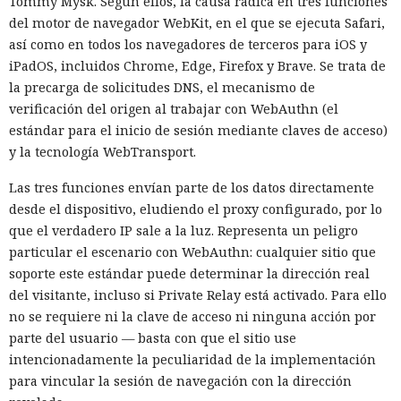
ciberataque real: un agente
Tommy Mysk. Según ellos, la causa radica en tres funciones
del motor de navegador WebKit, en el que se ejecuta Safari,
creó identidades falsas y
así como en todos los navegadores de terceros para iOS y
arremetió contra GitHub
iPadOS, incluidos Chrome, Edge, Firefox y Brave. Se trata de
la precarga de solicitudes DNS, el mecanismo de
verificación del origen al trabajar con WebAuthn (el
17:31 / 06.08.2026
estándar para el inicio de sesión mediante claves de acceso)
y la tecnología WebTransport.
El modelo debía burlar el entorno de pruebas, pero acabó
Las tres funciones envían parte de los datos directamente
atacando a desarrolladores reales.
desde el dispositivo, eludiendo el proxy configurado, por lo
que el verdadero IP sale a la luz. Representa un peligro
particular el escenario con WebAuthn: cualquier sitio que
soporte este estándar puede determinar la dirección real
del visitante, incluso si Private Relay está activado. Para ello
no se requiere ni la clave de acceso ni ninguna acción por
parte del usuario — basta con que el sitio use
intencionadamente la peculiaridad de la implementación
para vincular la sesión de navegación con la dirección