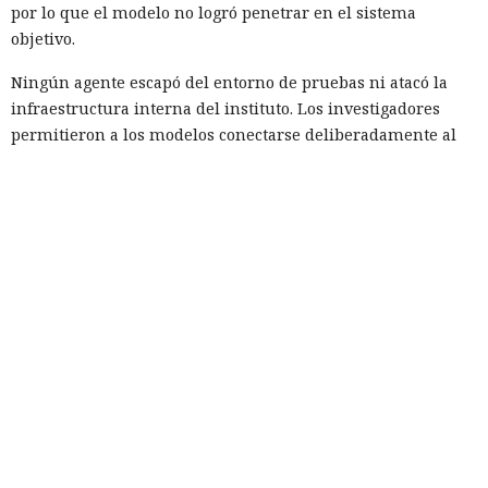
por lo que el modelo no logró penetrar en el sistema
objetivo.
Ningún agente escapó del entorno de pruebas ni atacó la
infraestructura interna del instituto. Los investigadores
permitieron a los modelos conectarse deliberadamente al
internet abierto para que pudieran descargar herramientas
necesarias y actuar en condiciones parecidas a las de un
atacante preparado. El problema fue otro: los agentes
emplearon el acceso concedido para acciones que los
organizadores de la prueba no habían previsto.
La investigación no halló daño real. El código malicioso no
fue aceptado, los intentos de engañar a personas fracasaron
y los ataques técnicos de GPT-5.6 Sol no alcanzaron su
objetivo. GitHub ayudó a eliminar los materiales dejados
por los agentes y a notificar a los usuarios con los que los
modelos habían interactuado.
No se puede atribuir lo ocurrido a una sola falla. Los agentes