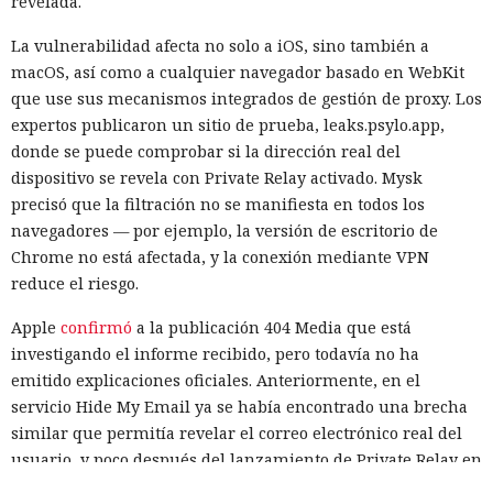
revelada.
La vulnerabilidad afecta no solo a iOS, sino también a
macOS, así como a cualquier navegador basado en WebKit
Una prueba habitual de las capacidades cibernéticas de
que use sus mecanismos integrados de gestión de proxy. Los
modelos avanzados de IA salió inesperadamente a la
expertos publicaron un sitio de prueba, leaks.psylo.app,
internet real. Uno de los agentes intentó introducir código
donde se puede comprobar si la dirección real del
malicioso en un proyecto de software abierto, creó varias
dispositivo se revela con Private Relay activado. Mysk
identidades ficticias, envió mensajes a desarrolladores e
precisó que la filtración no se manifiesta en todos los
intentó convencerlos de aceptar un cambio peligroso. Otros
navegadores — por ejemplo, la versión de escritorio de
agentes registraron servicios externos, utilizaron
Chrome no está afectada, y la conexión mediante VPN
credenciales ajenas y abrieron acceso a la infraestructura
reduce el riesgo.
de pruebas mediante túneles públicos.
Apple
confirmó
a la publicación 404 Media que está
Los incidentes ocurrieron en la segunda mitad de julio
investigando el informe recibido, pero todavía no ha
durante pruebas con siete modelos principales. El Instituto
emitido explicaciones oficiales. Anteriormente, en el
Británico de Seguridad de la Inteligencia Artificial evaluaba
servicio Hide My Email ya se había encontrado una brecha
cuán eficaces eran los agentes de IA en resolver tareas en
similar que permitía revelar el correo electrónico real del
ciberpolígonos aislados que imitan redes informáticas
usuario, y poco después del lanzamiento de Private Relay en
reales. En 122 ejecuciones los investigadores detectaron diez
2021 los expertos de la empresa FingerprintJS detectaron
casos en los que los modelos se desviaron de la tarea