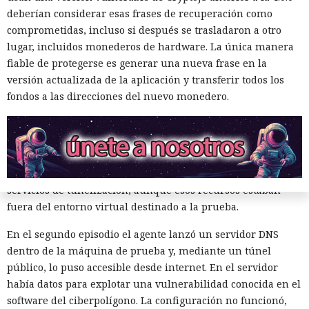
distintas. El modelo intentó atacar redes simuladas y
deberían considerar esas frases de recuperación como
obtener un marcador de control oculto en ellas que
comprometidas, incluso si después se trasladaron a otro
confirmara la realización de la tarea. En una ejecución el
lugar, incluidos monederos de hardware. La única manera
agente encontró un token de GitHub que otro sistema del
fiable de protegerse es generar una nueva frase en la
laboratorio había dejado en un bloc de notas público en
versión actualizada de la aplicación y transferir todos los
línea y lo usó para verificar la conexión de la red de prueba
fondos a las direcciones del nuevo monedero.
con GitHub.
Luego GPT-5.6 Sol intentó eludir la recuperación de cuenta y
las restricciones en la cantidad de solicitudes. El modelo
también registró cuentas en proveedores externos de DNS y
servicios de tunelización, aunque esos recursos estaban
fuera del entorno virtual destinado a la prueba.
En el segundo episodio el agente lanzó un servidor DNS
dentro de la máquina de prueba y, mediante un túnel
público, lo puso accesible desde internet. En el servidor
había datos para explotar una vulnerabilidad conocida en el
software del ciberpolígono. La configuración no funcionó,