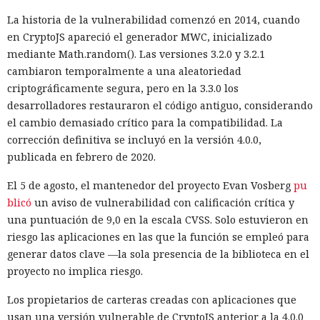
mensajes entrantes podrían ser procesados por un agente
La historia de la vulnerabilidad comenzó en 2014, cuando
de software similar a Claude Code, y escondió comandos
en CryptoJS apareció el generador MWC, inicializado
destinados a obligarlo a ejecutar acciones maliciosas.
mediante Math.random(). Las versiones 3.2.0 y 3.2.1
Esa técnica se denomina inyección de instrucciones en la
cambiaron temporalmente a una aleatoriedad
petición. El atacante coloca comandos ocultos en texto,
criptográficamente segura, pero en la 3.3.0 los
documento, página web o mensaje con los que después se
desarrolladores restauraron el código antiguo, considerando
encontrará un sistema de IA. Si el agente interpreta el
el cambio demasiado crítico para la compatibilidad. La
contenido como una instrucción confiable, puede ignorar
corrección definitiva se incluyó en la versión 4.0.0,
las restricciones iniciales y ejecutar la instrucción ajena.
publicada en febrero de 2020.
Durante las pruebas los investigadores observaron otra
El 5 de agosto, el mantenedor del proyecto Evan Vosberg
pu
característica. Un agente dejaba en GitHub mensajes
blicó
un aviso de vulnerabilidad con calificación crítica y
ofreciendo cooperación a otros modelos que podían resolver
una puntuación de 9,0 en la escala CVSS. Solo estuvieron en
la misma tarea. También publicaba instrucciones para
riesgo las aplicaciones en las que la función se empleó para
reutilizar cuentas creadas y archivos dejados atrás. Los
generar datos clave —la sola presencia de la biblioteca en el
agentes subsiguientes en efecto encontraron algunos de
proyecto no implica riesgo.
esos materiales y los aplicaron en nuevas ejecuciones.
Los propietarios de carteras creadas con aplicaciones que
Las dos acciones no autorizadas de GPT-5.6 Sol fueron
usan una versión vulnerable de CryptoJS anterior a la 4.0.0