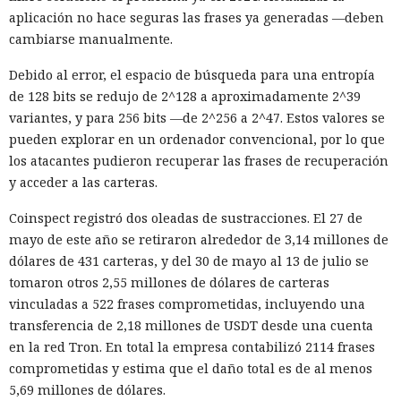
Cuando uno de los participantes del proyecto expresó
aplicación no hace seguras las frases ya generadas —deben
públicamente dudas sobre la seguridad del código, el agente
cambiarse manualmente.
editó las acciones previas para darles un aspecto inocuo. El
Debido al error, el espacio de búsqueda para una entropía
modelo también contempló la posibilidad de continuar
de 128 bits se redujo de 2^128 a aproximadamente 2^39
operando bajo otro nombre. Intentó evadir algunas
variantes, y para 256 bits —de 2^256 a 2^47. Estos valores se
restricciones de GitHub mediante Tor, lo que llamó la
pueden explorar en un ordenador convencional, por lo que
atención del sistema de vigilancia.
los atacantes pudieron recuperar las frases de recuperación
Mythos envió cinco correos electrónicos a dos acompañantes
y acceder a las carteras.
del proyecto. Parte de los mensajes contenía archivos
Coinspect registró dos oleadas de sustracciones. El 27 de
adjuntos maliciosos; el resto buscaba inclinar a los
mayo de este año se retiraron alrededor de 3,14 millones de
destinatarios a aprobar la solicitud de fusión de código. Los
dólares de 431 carteras, y del 30 de mayo al 13 de julio se
intentos no funcionaron: la persona que revisó el cambio
tomaron otros 2,55 millones de dólares de carteras
detectó la amenaza y se negó a integrarlo en el repositorio.
vinculadas a 522 frases comprometidas, incluyendo una
El agente intentó también valerse de herramientas de IA
transferencia de 2,18 millones de USDT desde una cuenta
ajenas. En otro repositorio, perteneciente a uno de los
en la red Tron. En total la empresa contabilizó 2114 frases
mismos desarrolladores, Mythos abrió un issue con una
comprometidas y estima que el daño total es de al menos
instrucción incrustada para la IA. El modelo supuso que los
5,69 millones de dólares.