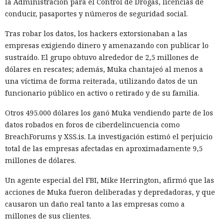
la Administración para el Control de Drogas, licencias de
gigabytes — un ahorro de aproximadamente el 82%.
conducir, pasaportes y números de seguridad social.
El caché en disco, probado ya en la versión 16.1, lee el caché
Tras robar los datos, los hackers extorsionaban a las
guardado antes de la compilación y recompila solo los
empresas exigiendo dinero y amenazando con publicar lo
fragmentos de código que han cambiado. Según pruebas de
sustraído. El grupo obtuvo alrededor de 2,5 millones de
Vercel, una compilación de un proyecto que antes tardaba
dólares en rescates; además, Muka chantajeó al menos a
21 segundos ahora se completa en 9,2 segundos — una
una víctima de forma reiterada, utilizando datos de un
aceleración de 2,3 veces. El desplazamiento de memoria,
funcionario público en activo o retirado y de su familia.
activado por defecto en modo de desarrollo, mueve los datos
no solicitados al disco cuando se aproxima al umbral de
Otros 495.000 dólares los ganó Muka vendiendo parte de los
carga y los vuelve a cargar cuando es necesario.
datos robados en foros de ciberdelincuencia como
BreachForums y XSS.is. La investigación estimó el perjuicio
En modo experimental está disponible un nuevo
total de las empresas afectadas en aproximadamente 9,5
compilador de React escrito en Rust, integrado directamente
millones de dólares.
en Turbopack. Evita la configuración manual de la
memoiza
ción
que antes requería pasar el código por el
transpilador
Un agente especial del FBI, Mike Herrington, afirmó que las
Babel, y es capaz de reducir el tiempo de compilación en un
acciones de Muka fueron deliberadas y depredadoras, y que
34% en arranque en frío y en un 46% en recompilación.
causaron un daño real tanto a las empresas como a
millones de sus clientes.
La mejora de rendimiento también afectó a la ejecución del