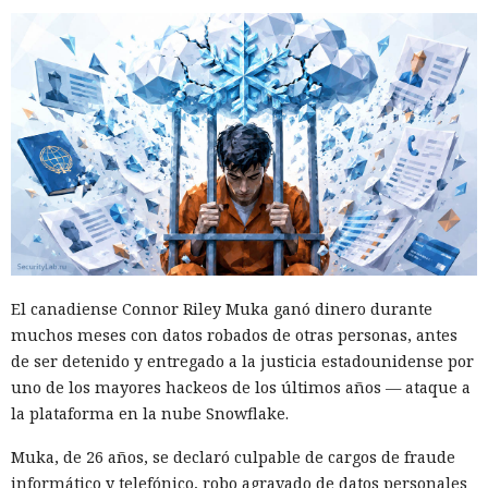
16.3 pulveriza los récords de
rendimiento.
12:01 / 07.08.2026
Ingenieros reducen en un 90% el consumo de memoria
RAM y aceleran la compilación 2,3 veces.
El canadiense Connor Riley Muka ganó dinero durante
muchos meses con datos robados de otras personas, antes
de ser detenido y entregado a la justicia estadounidense por
uno de los mayores hackeos de los últimos años — ataque a
la plataforma en la nube Snowflake.
Muka, de 26 años, se declaró culpable de cargos de fraude
informático y telefónico, robo agravado de datos personales