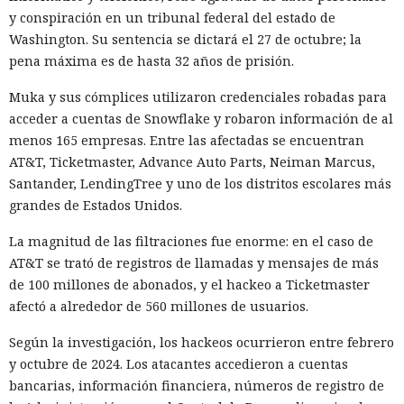
y conspiración en un tribunal federal del estado de
Washington. Su sentencia se dictará el 27 de octubre; la
Los desarrolladores, que durante años soportaron fallos
pena máxima es de hasta 32 años de prisión.
repentinos de Node.js al compilar aplicaciones complejas,
pudieron respirar más tranquilos: salió una nueva versión
Muka y sus cómplices utilizaron credenciales robadas para
del framework de JavaScript Next.js, que promete librarlos
acceder a cuentas de Snowflake y robaron información de al
del conocido mensaje «FATAL ERROR». El equipo de Next.js
p
menos 165 empresas. Entre las afectadas se encuentran
resentó
la versión 16.3 — la primera actualización
AT&T, Ticketmaster, Advance Auto Parts, Neiman Marcus,
importante desde octubre de 2025, que reduce el consumo
Santander, LendingTree y uno de los distritos escolares más
de memoria RAM en desarrollo hasta un 90% y, además,
grandes de Estados Unidos.
acelera el renderizado y el funcionamiento en general.
La magnitud de las filtraciones fue enorme: en el caso de
La contribución principal a la economía de memoria la
AT&T se trató de registros de llamadas y mensajes de más
aporta el empaquetador integrado Turbopack, que desde
de 100 millones de abonados, y el hackeo a Ticketmaster
2022 sustituye progresivamente a Webpack en el proyecto.
afectó a alrededor de 560 millones de usuarios.
En la nueva versión están activados por defecto el caché en
Según la investigación, los hackeos ocurrieron entre febrero
disco y el desplazamiento de datos no utilizados a disco. Una
y octubre de 2024. Los atacantes accedieron a cuentas
instancia con 50 rutas (páginas separadas) ahora consume
bancarias, información financiera, números de registro de
alrededor de 840 megabytes en lugar de los anteriores 4,6