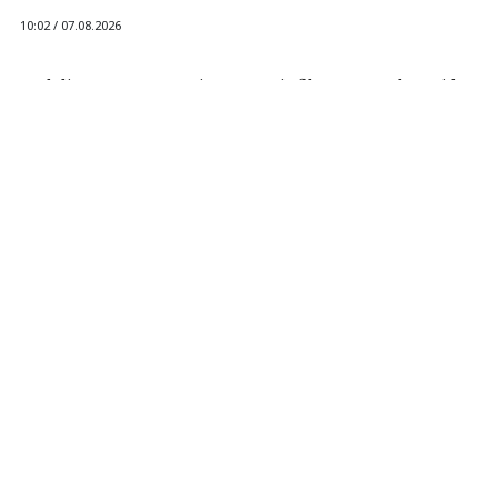
10:02 / 07.08.2026
Los delincuentes no tuvieron que infiltrarse en el servidor.
La plataforma ejecutó los scripts "khunt" y entregó el
control del sistema.
Las bases de datos suelen percibirse como un almacén de