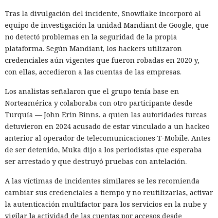
código. El paso a TypeScript versión 7, reescrito en Go, según
Tras la divulgación del incidente, Snowflake incorporó al
la estimación del equipo de Next.js acelera el
equipo de investigación la unidad Mandiant de Google, que
funcionamiento aproximadamente diez veces. En el
no detectó problemas en la seguridad de la propia
servidor, renunciar a la conversión de los web streams a
plataforma. Según Mandiant, los hackers utilizaron
favor de los streams nativos de Node.js en toda la capa de
credenciales aún vigentes que fueron robadas en 2020 y,
renderizado permite procesar un 22% más de solicitudes
con ellas, accedieron a las cuentas de las empresas.
sin cambiar el código de las aplicaciones.
Los analistas señalaron que el grupo tenía base en
Entre otras novedades figuran la unificación de la carga útil
Norteamérica y colaboraba con otro participante desde
para reducir el número de solicitudes de precarga, un
Turquía — John Erin Binns, a quien las autoridades turcas
mejor caché de archivos estáticos, la herramienta de
detuvieron en 2024 acusado de estar vinculado a un hackeo
depuración Instant Navigations, que muestra los
anterior al operador de telecomunicaciones T-Mobile. Antes
componentes lentos, documentación con soporte de
de ser detenido, Muka dijo a los periodistas que esperaba
versiones para agentes de IA, límites propios de manejo de
ser arrestado y que destruyó pruebas con antelación.
errores y compatibilidad con importaciones de archivos tipo
«glob».
A las víctimas de incidentes similares se les recomienda
cambiar sus credenciales a tiempo y no reutilizarlas, activar
Las conversaciones sobre la pérdida de popularidad de
la autenticación multifactor para los servicios en la nube y
Next.js en favor de los frameworks Remix, Astro y Gatsby
vigilar la actividad de las cuentas por accesos desde