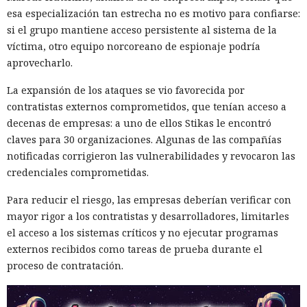
esa especialización tan estrecha no es motivo para confiarse:
128 segundos antes del
si el grupo mantiene acceso persistente al sistema de la
desastre: Microsoft Defender
víctima, otro equipo norcoreano de espionaje podría
detuvo a los extorsionadores en
aprovecharlo.
el último instante.
La expansión de los ataques se vio favorecida por
contratistas externos comprometidos, que tenían acceso a
decenas de empresas: a uno de ellos Stikas le encontró
08:25 / 08.08.2026
claves para 30 organizaciones. Algunas de las compañías
notificadas corrigieron las vulnerabilidades y revocaron las
La defensa detectó la amenaza antes de que la situación se
credenciales comprometidas.
descontrolara.
Para reducir el riesgo, las empresas deberían verificar con
mayor rigor a los contratistas y desarrolladores, limitarles
el acceso a los sistemas críticos y no ejecutar programas
externos recibidos como tareas de prueba durante el
proceso de contratación.