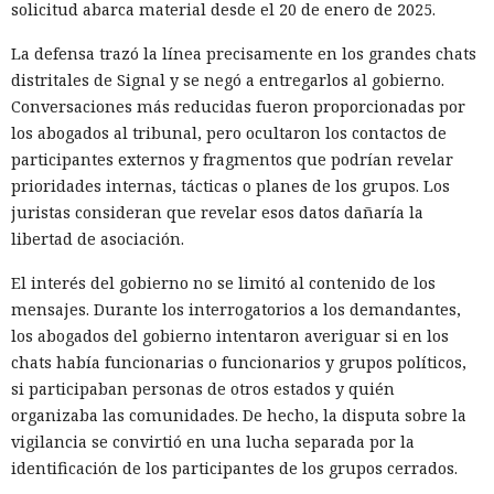
solicitud abarca material desde el 20 de enero de 2025.
eso fue lo que hizo el investigador griego Vangelis Stikas,
que durante casi dos años estudió desde dentro los
La defensa trazó la línea precisamente en los grandes chats
servidores de hackers norcoreanos. En ese tiempo averiguó
distritales de Signal y se negó a entregarlos al gobierno.
que las víctimas del grupo fueron 1640 empresas de 57
Conversaciones más reducidas fueron proporcionadas por
países, y alrededor de 700–800 de ellas resultaron
los abogados al tribunal, pero ocultaron los contactos de
especialmente afectadas: los atacantes obtenían acceso root
participantes externos y fragmentos que podrían revelar
a servidores, cuentas en la nube de AWS y monederos de
prioridades internas, tácticas o planes de los grupos. Los
criptomonedas.
juristas consideran que revelar esos datos dañaría la
libertad de asociación.
Stikas, director técnico de la empresa Kumio,
contó su halla
zgo
en la conferencia Black Hat en Las Vegas. Según dijo,
El interés del gobierno no se limitó al contenido de los
accedió a varios servidores de comando de los hackers, y en
mensajes. Durante los interrogatorios a los demandantes,
algunos casos los propios atacantes infectaban sus
los abogados del gobierno intentaron averiguar si en los
ordenadores con malware —esto dio al investigador acceso a
chats había funcionarias o funcionarios y grupos políticos,
sus estaciones de trabajo y a la correspondencia en Slack y
si participaban personas de otros estados y quién
Discord. En total, Stikas analizó alrededor de 5 terabytes de
organizaba las comunidades. De hecho, la disputa sobre la
datos.
vigilancia se convirtió en una lucha separada por la
identificación de los participantes de los grupos cerrados.
El principal método de infiltración seguía siendo el