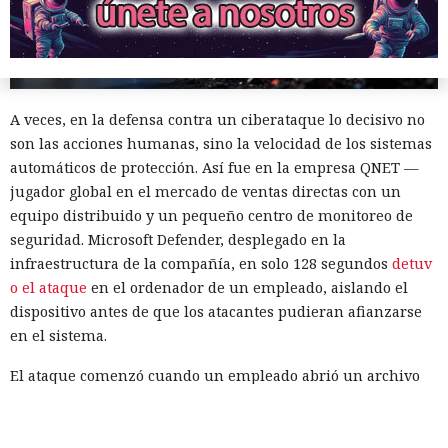
A veces, en la defensa contra un ciberataque lo decisivo no
son las acciones humanas, sino la velocidad de los sistemas
automáticos de protección. Así fue en la empresa QNET —
jugador global en el mercado de ventas directas con un
equipo distribuido y un pequeño centro de monitoreo de
seguridad. Microsoft Defender, desplegado en la
infraestructura de la compañía, en solo 128 segundos
detuv
o el ataque
en el ordenador de un empleado, aislando el
dispositivo antes de que los atacantes pudieran afianzarse
en el sistema.
El ataque comenzó cuando un empleado abrió un archivo
malicioso, presuntamente recibido por correo o a través del
navegador. A continuación, ese archivo ejecutó mshta.exe —
un componente estándar de Windows que los atacantes