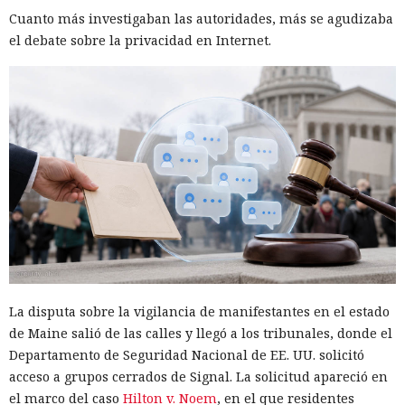
URL. Talos encontró datos recopilados de al menos 54
Cuanto más investigaban las autoridades, más se agudizaba
objetivos.
el debate sobre la privacidad en Internet.
Los investigadores atribuyen el resultado no solo a las
capacidades de los modelos sino también a las habilidades
de los operadores. Los novatos obtienen herramientas que
funcionan pero son inestables, mientras que los atacantes
preparados amplían notablemente sus capacidades gracias
a la IA. La empresa aconseja prepararse para un aumento
en el número de vulnerabilidades e incidentes y usar
herramientas con agentes en el SOC (centro de operaciones
Los cazadores se convirtieron
de seguridad) para identificar más rápidamente señales
en presa: un investigador espió
significativas.
durante dos años a hackers de
La disputa sobre la vigilancia de manifestantes en el estado
Corea del Norte a través de sus
de Maine salió de las calles y llegó a los tribunales, donde el
propios chats de trabajo.
Departamento de Seguridad Nacional de EE. UU. solicitó
acceso a grupos cerrados de Signal. La solicitud apareció en
el marco del caso
Hilton v. Noem
, en el que residentes