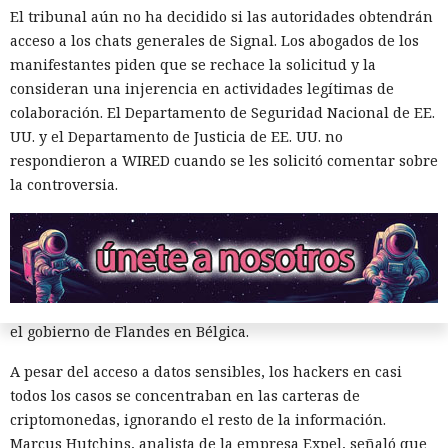
esquema de ofertas de trabajo falsas: atraían a los
El tribunal aún no ha decidido si las autoridades obtendrán
desarrolladores con salarios altos y les pedían, como tarea
acceso a los chats generales de Signal. Los abogados de los
de prueba, descargar un programa que instalaba
manifestantes piden que se rechace la solicitud y la
sigilosamente código malicioso en el equipo. Esta táctica,
consideran una injerencia en actividades legítimas de
conocida como "Entrevista contagiosa", es empleada por los
colaboración. El Departamento de Seguridad Nacional de EE.
grupos norcoreanos desde 2022.
UU. y el Departamento de Justicia de EE. UU. no
respondieron a WIRED cuando se les solicitó comentar sobre
Entre las organizaciones afectadas Stikas mencionó el
la controversia.
Hospital Infantil de Boston, que albergaba una base de datos
sobre la salud de estadounidenses durante la pandemia; la
empresa japonesa AEON Smart Technology; el fabricante
chino de teléfonos Oppo; los servicios de criptomonedas
Coinbase y Uniswap Labs; el Consejo Superior de la
Magistratura de Italia; una unidad del saudí Al Rajhi Bank; y
el gobierno de Flandes en Bélgica.
A pesar del acceso a datos sensibles, los hackers en casi
todos los casos se concentraban en las carteras de
criptomonedas, ignorando el resto de la información.
Marcus Hutchins, analista de la empresa Expel, señaló que