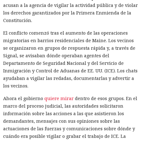
10:18 / 09.08.2026
acusan a la agencia de vigilar la actividad pública y de violar
los derechos garantizados por la Primera Enmienda de la
Ciberdelincuentes buscaban carteras de criptomonedas
Constitución.
mientras un desconocido permanecía sentado a sus
El conflicto comenzó tras el aumento de las operaciones
espaldas.
migratorias en barrios residenciales de Maine. Los vecinos
se organizaron en grupos de respuesta rápida y, a través de
Signal, se avisaban dónde operaban agentes del
Departamento de Seguridad Nacional y del Servicio de
Inmigración y Control de Aduanas de EE. UU. (ICE). Los chats
ayudaban a vigilar las redadas, documentarlas y advertir a
los vecinos.
Ahora el gobierno
quiere mirar
dentro de esos grupos. En el
marco del proceso judicial, las autoridades solicitaron
información sobre las acciones a las que asistieron los
demandantes, mensajes con sus opiniones sobre las
actuaciones de las fuerzas y comunicaciones sobre dónde y
A veces la única manera de valorar de verdad la magnitud
cuándo era posible vigilar o grabar el trabajo de ICE. La
de la amenaza es infiltrarse en el territorio del adversario;