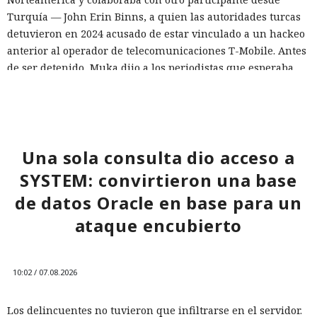
Turquía — John Erin Binns, a quien las autoridades turcas
detuvieron en 2024 acusado de estar vinculado a un hackeo
anterior al operador de telecomunicaciones T-Mobile. Antes
de ser detenido, Muka dijo a los periodistas que esperaba
ser arrestado y que destruyó pruebas con antelación.
A las víctimas de incidentes similares se les recomienda
cambiar sus credenciales a tiempo y no reutilizarlas, activar
la autenticación multifactor para los servicios en la nube y
Una sola consulta dio acceso a
vigilar la actividad de las cuentas por accesos desde
SYSTEM: convirtieron una base
dispositivos desconocidos.
de datos Oracle en base para un
ataque encubierto
10:02 / 07.08.2026
Los delincuentes no tuvieron que infiltrarse en el servidor.