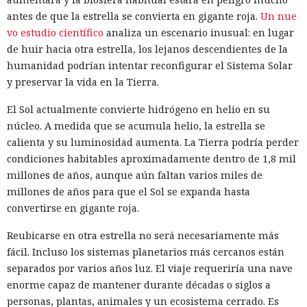
olvido.
antes de que la estrella se convierta en gigante roja.
Un nue
vo estudio científico
analiza un escenario inusual: en lugar
de huir hacia otra estrella, los lejanos descendientes de la
humanidad podrían intentar reconfigurar el Sistema Solar
y preservar la vida en la Tierra.
El Sol actualmente convierte hidrógeno en helio en su
núcleo. A medida que se acumula helio, la estrella se
calienta y su luminosidad aumenta. La Tierra podría perder
condiciones habitables aproximadamente dentro de 1,8 mil
millones de años, aunque aún faltan varios miles de
millones de años para que el Sol se expanda hasta
convertirse en gigante roja.
Una prohibición formal no siempre implica una salida real
del mercado, y una investigación del comité especial de la
Reubicarse en otra estrella no será necesariamente más
Cámara de Representantes de EE. UU. mostró que China
fácil. Incluso los sistemas planetarios más cercanos están
Mobile, China Telecom y China Unicom conservaron equipo,
separados por varios años luz. El viaje requeriría una nave
espacios en centros de datos y enlaces de red en el país tras
enorme capaz de mantener durante décadas o siglos a
las restricciones de la Comisión Federal de Comunicaciones.
personas, plantas, animales y un ecosistema cerrado. Es