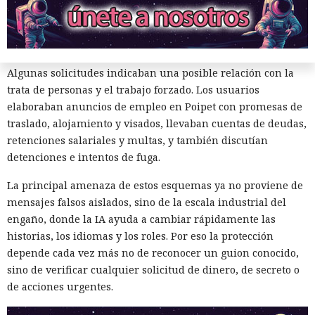
acciones e interfaces de plataformas de comercio y de juego.
OpenAI bloqueó la red de cuentas coordinada, pero no
divulgó el número de implicados ni el posible perjuicio.
Algunas solicitudes indicaban una posible relación con la
trata de personas y el trabajo forzado. Los usuarios
elaboraban anuncios de empleo en Poipet con promesas de
traslado, alojamiento y visados, llevaban cuentas de deudas,
retenciones salariales y multas, y también discutían
detenciones e intentos de fuga.
Cuando el Sol amenace con
La principal amenaza de estos esquemas ya no proviene de
destruir la Tierra, la humanidad
mensajes falsos aislados, sino de la escala industrial del
engaño, donde la IA ayuda a cambiar rápidamente las
tendrá que mover un planeta
historias, los idiomas y los roles. Por eso la protección
entero
depende cada vez más no de reconocer un guion conocido,
sino de verificar cualquier solicitud de dinero, de secreto o
de acciones urgentes.
20:35 / 05.08.2026