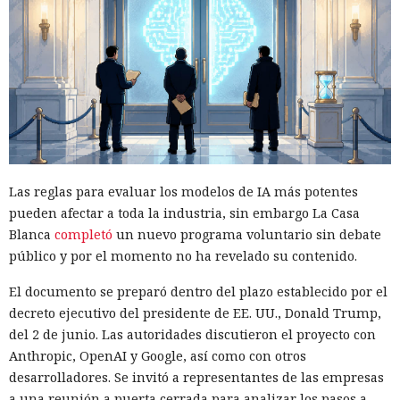
una red internacional de
estafas en ChatGPT
08:06 / 06.08.2026
Estafadores, expertos en cambiar historias, lograban que la
gente entregara voluntariamente sus últimos ahorros
Las reglas para evaluar los modelos de IA más potentes
pueden afectar a toda la industria, sin embargo La Casa
Blanca
completó
un nuevo programa voluntario sin debate
público y por el momento no ha revelado su contenido.
El documento se preparó dentro del plazo establecido por el
decreto ejecutivo del presidente de EE. UU., Donald Trump,
del 2 de junio. Las autoridades discutieron el proyecto con
Anthropic, OpenAI y Google, así como con otros
desarrolladores. Se invitó a representantes de las empresas
a una reunión a puerta cerrada para analizar los pasos a