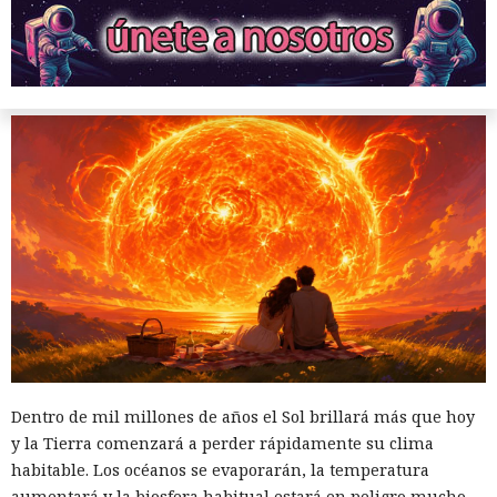
Para sobrevivir a la muerte de su estrella, las generaciones
futuras tendrán que convertir el cosmos en un gigantesco
sistema de soporte vital.
Brecha del tamaño de un nodo:
Estados Unidos no obligó a
China a retirar su equipo de
telecomunicaciones
Dentro de mil millones de años el Sol brillará más que hoy
07:31 / 06.08.2026
y la Tierra comenzará a perder rápidamente su clima
habitable. Los océanos se evaporarán, la temperatura
Licencia revocada, pero la infraestructura quedó en el
aumentará y la biosfera habitual estará en peligro mucho