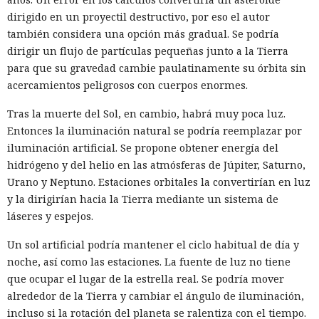
los atacantes.
dirigido en un proyectil destructivo, por eso el autor
también considera una opción más gradual. Se podría
El comité no afirma que China Mobile conociera la
dirigir un flujo de partículas pequeñas junto a la Tierra
operación o ayudara a los atacantes. Los datos de
para que su gravedad cambie paulatinamente su órbita sin
enrutamiento solo muestran que las conexiones de red
acercamientos peligrosos con cuerpos enormes.
conservadas pudieron mantener la disponibilidad de la
infraestructura Salt Typhoon mientras especialistas
Tras la muerte del Sol, en cambio, habrá muy poca luz.
estadounidenses intentaban neutralizarla.
Entonces la iluminación natural se podría reemplazar por
iluminación artificial. Se propone obtener energía del
En un análisis más amplio, el comité contó casi 109 000
hidrógeno y del helio en las atmósferas de Júpiter, Saturno,
casos entre 2018 y mayo de 2025 en los que redes de China o
Urano y Neptuno. Estaciones orbitales la convertirían en luz
de Hong Kong pudieron declarar sin autorización
y la dirigirían hacia la Tierra mediante un sistema de
direcciones IP estadounidenses como propias. Se trata de
láseres y espejos.
posibles interceptaciones de rutas BGP, el sistema que elige
la ruta del tráfico de internet. Parte de los episodios pudo
Un sol artificial podría mantener el ciclo habitual de día y
deberse a errores de configuración.
noche, así como las estaciones. La fuente de luz no tiene
que ocupar el lugar de la estrella real. Se podría mover
La investigación también identificó decenas de puntos de
alrededor de la Tierra y cambiar el ángulo de iluminación,
presencia y objetos de red activos de los tres operadores en
incluso si la rotación del planeta se ralentiza con el tiempo.