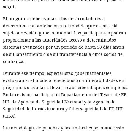
seguir.
Las redes de estafa cada vez con más frecuencia agrupan
El programa debe ayudar a los desarrolladores a
distintos esquemas en una sola fábrica de engaños, y
determinar con antelación si el modelo que crean está
OpenAI
bloqueó
una red de cuentas de ChatGPT vinculada a
sujeto a revisión gubernamental. Los participantes podrán
Camboya que ayudaba a llevar a cabo fraudes de inversión,
proporcionar a las autoridades acceso a determinados
románticos y de azar, y también a hacerse pasar por fuerzas
sistemas avanzados por un periodo de hasta 30 días antes
del orden.
de su lanzamiento o de su transferencia a otros socios de
La investigación comenzó tras una alerta de WhatsApp.
confianza.
Según OpenAI, la red probablemente operaba en las
Durante ese tiempo, especialistas gubernamentales
inmediaciones de la ciudad de Poipet, en la provincia de
evaluarán si el modelo puede buscar vulnerabilidades en
Banteay Meanchey. La empresa transmitió indicios
programas o ayudar a llevar a cabo ciberataques complejos.
adicionales de actividad a socios del sector y a las
En la revisión participan el Departamento del Tesoro de EE.
autoridades.
UU., la Agencia de Seguridad Nacional y la Agencia de
Los participantes creaban, con la ayuda de ChatGPT,
Seguridad de Infraestructura y Ciberseguridad de EE. UU.
identidades ficticias, traducían y redactaban mensajes a las
(CISA).
víctimas, preparaban materiales publicitarios y resolvían
La metodología de pruebas y los umbrales permanecerán
tareas internas. El servicio también se usaba para anuncios