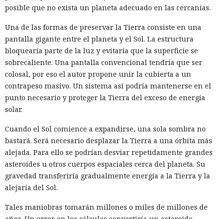
posible que no exista un planeta adecuado en las cercanías.
Entre 2019 y 2022 el regulador negó a China Mobile la
autorización para servicios internacionales y revocó las
Una de las formas de preservar la Tierra consiste en una
licencias de las filiales estadounidenses de China Telecom y
pantalla gigante entre el planeta y el Sol. La estructura
China Unicom. Sin embargo, las decisiones no obligaban a
bloquearía parte de la luz y evitaría que la superficie se
las empresas a desmontar equipos, abandonar centros de
sobrecaliente. Una pantalla convencional tendría que ser
datos o cortar conexiones de red privadas.
colosal, por eso el autor propone unir la cubierta a un
contrapeso masivo. Un sistema así podría mantenerse en el
El comité
considera
que la infraestructura conservada pudo
punto necesario y proteger la Tierra del exceso de energía
haber dado a estructuras chinas la capacidad de observar
solar.
tráfico sensible, ayudar a mantener servidores maliciosos y
crear condiciones para desviar datos. La investigación no
Cuando el Sol comience a expandirse, una sola sombra no
presenta pruebas directas de la participación de empleados
bastará. Será necesario desplazar la Tierra a una órbita más
de los operadores en ciberataques.
alejada. Para ello se podrían desviar repetidamente grandes
asteroides u otros cuerpos espaciales cerca del planeta. Su
Los autores prestaron atención especial a la campaña Salt
gravedad transferiría gradualmente energía a la Tierra y la
Typhoon, que se reveló en 2024 tras los hackeos a grandes
alejaría del Sol.
empresas de telecomunicaciones. La red China Mobile
International apareció al menos 192 veces en rutas hacia 58
Tales maniobras tomarán millones o miles de millones de
grupos de direcciones que la CISA vinculó con servidores de
años. Un error en los cálculos convertiría un asteroide