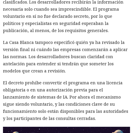
clasificados. Los desarrolladores recibirán la información
dirigidos a empleados, documentos de contratación, estado
necesaria solo cuando sea imprescindible. El programa
migratorio, condiciones de trabajo y cobros.
voluntario en sí no fue declarado secreto, por lo que
Los operadores con frecuencia mezclaban varias historias.
políticos y especialistas en seguridad esperaban la
Perfiles falsos en sitios de citas ayudaban a ganarse la
publicación, al menos, de los requisitos generales.
confianza; luego a los interlocutores se les proponía invertir
La Casa Blanca tampoco especificó quién ya ha revisado la
en criptomonedas o en oro. Otras cuentas prometían
versión final ni cuándo las empresas comenzarán a aplicar
premios y bonos ficticios o exigían el pago de multas en
las normas. Los desarrolladores buscan claridad con
nombre de las fuerzas del orden.
antelación para entender si tendrán que someter los
El esquema se desarrollaba siguiendo un mismo guion.
modelos que crean a revisión.
Primero los estafadores contactaban a través de WhatsApp,
El decreto prohíbe convertir el programa en una licencia
Telegram y redes sociales; luego presionaban las emociones
obligatoria o en una autorización previa para el
con promesas de ganancias garantizadas, confesiones
lanzamiento de sistemas de IA. Por ahora el mecanismo
románticas y ofertas urgentes. Al final convencían a la
sigue siendo voluntario, y las condiciones clave de su
víctima de depositar dinero, pagar una activación o una
funcionamiento solo están disponibles para las autoridades
multa y enviar el comprobante de la transferencia.
y los participantes de las consultas cerradas.
Para sostener las historias, la red fabricaba pasaportes
falsos, notificaciones legales, comprobantes de compra de