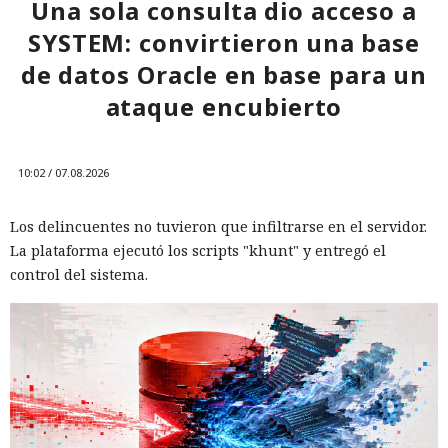
16.3 pulveriza los récords de
Una sola consulta dio acceso a
rendimiento.
SYSTEM: convirtieron una base
de datos Oracle en base para un
ataque encubierto
12:01 / 07.08.2026
Ingenieros reducen en un 90% el consumo de memoria
10:02 / 07.08.2026
RAM y aceleran la compilación 2,3 veces.
Los delincuentes no tuvieron que infiltrarse en el servidor.
La plataforma ejecutó los scripts "khunt" y entregó el
control del sistema.