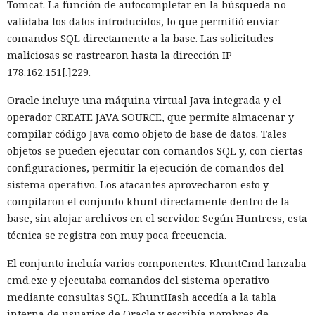
Tomcat. La función de autocompletar en la búsqueda no
El caché en disco, probado ya en la versión 16.1, lee el caché
validaba los datos introducidos, lo que permitió enviar
guardado antes de la compilación y recompila solo los
comandos SQL directamente a la base. Las solicitudes
fragmentos de código que han cambiado. Según pruebas de
maliciosas se rastrearon hasta la dirección IP
Vercel, una compilación de un proyecto que antes tardaba
178.162.151[.]229.
21 segundos ahora se completa en 9,2 segundos — una
Oracle incluye una máquina virtual Java integrada y el
aceleración de 2,3 veces. El desplazamiento de memoria,
operador CREATE JAVA SOURCE, que permite almacenar y
activado por defecto en modo de desarrollo, mueve los datos
compilar código Java como objeto de base de datos. Tales
no solicitados al disco cuando se aproxima al umbral de
objetos se pueden ejecutar con comandos SQL y, con ciertas
carga y los vuelve a cargar cuando es necesario.
configuraciones, permitir la ejecución de comandos del
En modo experimental está disponible un nuevo
sistema operativo. Los atacantes aprovecharon esto y
compilador de React escrito en Rust, integrado directamente
compilaron el conjunto khunt directamente dentro de la
en Turbopack. Evita la configuración manual de la
memoiza
base, sin alojar archivos en el servidor. Según Huntress, esta
ción
que antes requería pasar el código por el
transpilador
técnica se registra con muy poca frecuencia.
Babel, y es capaz de reducir el tiempo de compilación en un
El conjunto incluía varios componentes. KhuntCmd lanzaba
34% en arranque en frío y en un 46% en recompilación.
cmd.exe y ejecutaba comandos del sistema operativo
La mejora de rendimiento también afectó a la ejecución del
mediante consultas SQL. KhuntHash accedía a la tabla
código. El paso a TypeScript versión 7, reescrito en Go, según
interna de usuarios de Oracle y escribía nombres de