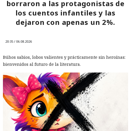
borraron a las protagonistas de
10:34 / 07.08.2026
los cuentos infantiles y las
dejaron con apenas un 2%.
Hombre podría afrontar hasta 32 años de prisión por filtrar
secretos de 165 empresas.
20:35 / 06.08.2026
Búhos sabios, lobos valientes y prácticamente sin heroínas:
bienvenidos al futuro de la literatura.
El canadiense Connor Riley Muka ganó dinero durante
muchos meses con datos robados de otras personas, antes