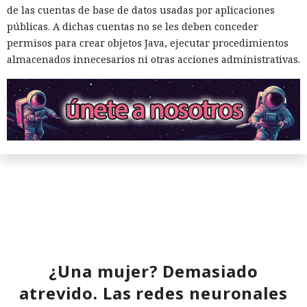
de Vercel, Guillermo Rauch, este año el número de
de las cuentas de base de datos usadas por aplicaciones
descargas del framework superó los mil millones — casi el
públicas. A dichas cuentas no se les deben conceder
doble del año pasado, que fue de alrededor de 520 millones.
permisos para crear objetos Java, ejecutar procedimientos
almacenados innecesarios ni otras acciones administrativas.
El sonado hackeo a Snowflake
no quedó impune: detenido el
autor, ya espera sentencia en
¿Una mujer? Demasiado
una celda.
atrevido. Las redes neuronales