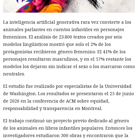
de ser detenido y entregado a la justicia estadounidense por
uno de los mayores hackeos de los últimos años — ataque a
la plataforma en la nube Snowflake.
La inteligencia artificial generativa rara vez convierte a los
animales parlantes en cuentos infantiles en personajes
Muka, de 26 años, se declaró culpable de cargos de fraude
femeninos. El análisis de 23.800 textos creados por seis
informático y telefónico, robo agravado de datos personales
modelos lingüísticos mostró que solo el 2% de los
y conspiración en un tribunal federal del estado de
protagonistas recibieron género femenino. El 41% de los
Washington. Su sentencia se dictará el 27 de octubre; la
personajes resultaron masculinos, y en el 57% restante los
pena máxima es de hasta 32 años de prisión.
modelos los dejaron sin indicar el sexo o los marcaron como
Muka y sus cómplices utilizaron credenciales robadas para
neutrales.
acceder a cuentas de Snowflake y robaron información de al
El estudio fue realizado por especialistas de la Universidad
menos 165 empresas. Entre las afectadas se encuentran
de Washington. Los resultados se presentaron el 25 de junio
AT&T, Ticketmaster, Advance Auto Parts, Neiman Marcus,
de 2026 en la conferencia de ACM sobre equidad,
Santander, LendingTree y uno de los distritos escolares más
responsabilidad y transparencia en Montreal.
grandes de Estados Unidos.
El trabajo continuó un proyecto previo dedicado al género
La magnitud de las filtraciones fue enorme: en el caso de
de los animales en libros infantiles populares. Entonces los
AT&T se trató de registros de llamadas y mensajes de más
investigadores estudiaron 300 obras y encontraron que la
de 100 millones de abonados, y el hackeo a Ticketmaster