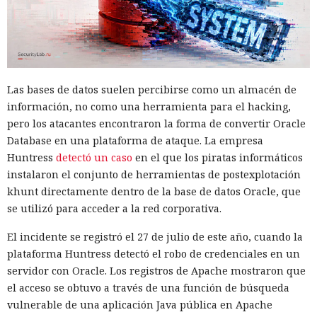
Los desarrolladores, que durante años soportaron fallos
repentinos de Node.js al compilar aplicaciones complejas,
pudieron respirar más tranquilos: salió una nueva versión
del framework de JavaScript Next.js, que promete librarlos
Las bases de datos suelen percibirse como un almacén de
del conocido mensaje «FATAL ERROR». El equipo de Next.js
p
información, no como una herramienta para el hacking,
resentó
la versión 16.3 — la primera actualización
pero los atacantes encontraron la forma de convertir Oracle
importante desde octubre de 2025, que reduce el consumo
Database en una plataforma de ataque. La empresa
de memoria RAM en desarrollo hasta un 90% y, además,
Huntress
detectó un caso
en el que los piratas informáticos
acelera el renderizado y el funcionamiento en general.
instalaron el conjunto de herramientas de postexplotación
La contribución principal a la economía de memoria la
khunt directamente dentro de la base de datos Oracle, que
aporta el empaquetador integrado Turbopack, que desde
se utilizó para acceder a la red corporativa.
2022 sustituye progresivamente a Webpack en el proyecto.
El incidente se registró el 27 de julio de este año, cuando la
En la nueva versión están activados por defecto el caché en
plataforma Huntress detectó el robo de credenciales en un
disco y el desplazamiento de datos no utilizados a disco. Una
servidor con Oracle. Los registros de Apache mostraron que
instancia con 50 rutas (páginas separadas) ahora consume
el acceso se obtuvo a través de una función de búsqueda
alrededor de 840 megabytes en lugar de los anteriores 4,6
vulnerable de una aplicación Java pública en Apache
gigabytes — un ahorro de aproximadamente el 82%.