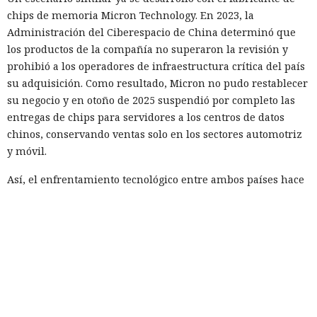
chips de memoria Micron Technology. En 2023, la
Administración del Ciberespacio de China determinó que
los productos de la compañía no superaron la revisión y
prohibió a los operadores de infraestructura crítica del país
su adquisición. Como resultado, Micron no pudo restablecer
su negocio y en otoño de 2025 suspendió por completo las
entregas de chips para servidores a los centros de datos
chinos, conservando ventas solo en los sectores automotriz
y móvil.
Así, el enfrentamiento tecnológico entre ambos países hace
tiempo que ha superado el marco de aranceles recíprocos y
restricciones a la exportación — ahora están en la mira
empresas concretas y su reputación en mercados
extranjeros. En estas condiciones, los negocios se convierten
cada vez más en instrumentos de medidas de respuesta, y
Era demasiado pronto para dar
no simplemente en participantes de la competencia de
por muerto a Next.js: la versión
mercado.