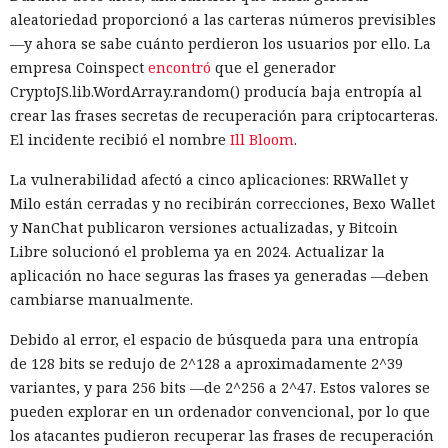
aleatoriedad proporcionó a las carteras números previsibles
—y ahora se sabe cuánto perdieron los usuarios por ello. La
empresa Coinspect
encontró
que el generador
CryptoJS.lib.WordArray.random() producía baja entropía al
crear las frases secretas de recuperación para criptocarteras.
El incidente recibió el nombre
Ill Bloom
.
La vulnerabilidad afectó a cinco aplicaciones: RRWallet y
Milo están cerradas y no recibirán correcciones, Bexo Wallet
y NanChat publicaron versiones actualizadas, y Bitcoin
Libre solucionó el problema ya en 2024. Actualizar la
aplicación no hace seguras las frases ya generadas —deben
cambiarse manualmente.
Debido al error, el espacio de búsqueda para una entropía
de 128 bits se redujo de 2^128 a aproximadamente 2^39
variantes, y para 256 bits —de 2^256 a 2^47. Estos valores se
pueden explorar en un ordenador convencional, por lo que
los atacantes pudieron recuperar las frases de recuperación