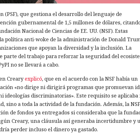
(PSF), que gestiona el desarrollo del lenguaje de
nción gubernamental de 1,5 millones de dólares, citand
ndación Nacional de Ciencias de EE. UU. (NSF). Estas
la política anti-woke de la administración de Donald Trum
anizaciones que apoyan la diversidad y la inclusión. La
ue parte del trabajo para reforzar la seguridad del ecosist
yPI no se llevará a cabo.
ren Creary
explicó
, que en el acuerdo con la NSF había un
ación «no dirige ni dirigirá programas que promuevan id
ni ideologías discriminatorias». Este requisito se aplicaba
d, sino a toda la actividad de la fundación. Además, la NSF
ción de fondos ya entregados si consideraba que la funda
Según Creary, una cláusula así generaba incertidumbre y 
dría perder incluso el dinero ya gastado.