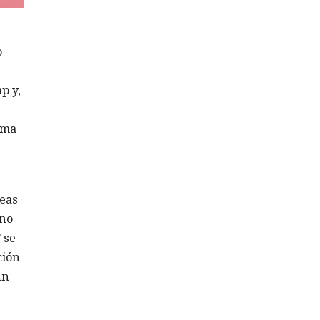
o
p y,
ema
eas
 no
 se
ción
un