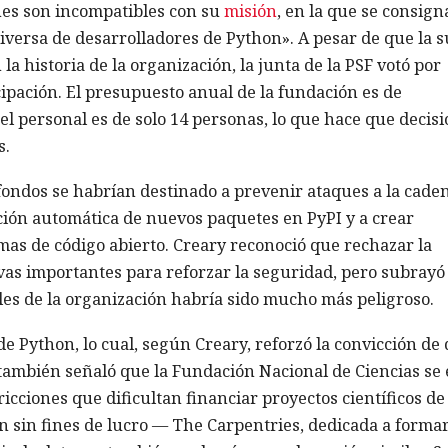
nes son incompatibles con su
misión
, en la que se consign
versa de desarrolladores de Python». A pesar de que la 
la historia de la organización, la junta de la PSF votó por
ipación. El presupuesto anual de la fundación es de
el personal es de solo 14 personas, lo que hace que decis
s.
 fondos se habrían destinado a prevenir ataques a la cade
ción automática de nuevos paquetes en PyPI y a crear
mas de código abierto. Creary reconoció que rechazar la
ivas importantes para reforzar la seguridad, pero subrayó
es de la organización habría sido mucho más peligroso.
e Python, lo cual, según Creary, reforzó la convicción de
 también señaló que la Fundación Nacional de Ciencias se 
icciones que dificultan financiar proyectos científicos de
n sin fines de lucro — The Carpentries, dedicada a formar