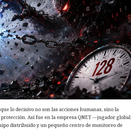
aque lo decisivo no son las acciones humanas, sino la
e protección. Así fue en la empresa QNET —jugador global
uipo distribuido y un pequeño centro de monitoreo de