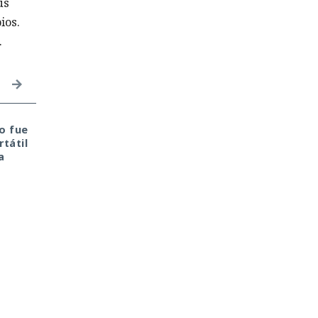
us
ios.
.
o fue
Era demasiado pronto
El sonado hackeo a
tátil
para dar por muerto a
Snowflake no quedó
a
Next.js: la versión 16.3
impune: detenido el
pulveriza los récords de
autor, ya espera
rendimiento.
sentencia en una celda