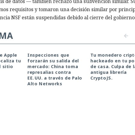
is de datos — también rechazó una subvención similar. S
os requisitos y tomaron una decisión similar por princip
encia NSF están suspendidas debido al cierre del gobierno
EMA
de Apple
Inspecciones que
Tu monedero cript
ocaliza tu
forzarán su salida del
hackeado en tu por
l sitio
mercado: China toma
de casa. Culpa de l
represalias contra
antigua librería
EE. UU. a través de Palo
CryptoJS.
Alto Networks