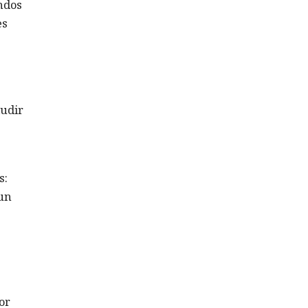
ndos
es
ludir
s:
 un
or