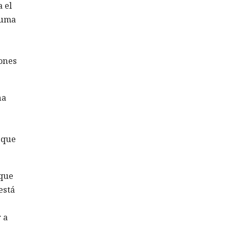
a el
suma
iones
na
 que
 que
está
 a