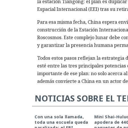
la estación Tiangong: el plan es duplic
Espacial Internacional (EEI) tras su retir
Para esa misma fecha, China espera envia
construcción de la Estación Internaciona
Roscosmos. Este complejo lunar debe con
y garantizar la presencia humana perman
Todos estos pasos reflejan la estrategia d
esté entre las tres principales potencia
importante de ese plan: no solo acerca al
además convierte a China en un actor de
NOTICIAS SOBRE EL T
Con una sola llamada,
Mini Shai-Hulu
toda una escuela queda
apodera de 44
paralizada: el FBI
paquetes de n