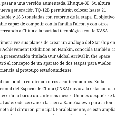
an pasar a una versión aumentada, Zhuque-3E. Su altura
 nueva generación TQ-12B permitirán colocar hasta 21
ble y 18,3 toneladas con retorno de la etapa. El objetivo
able capaz de competir con la familia Falcon y con otros
cercando a China a la paridad tecnológica con la NASA.
imera vez sus planes de crear un análogo del Starship e
ry Achievement Exhibition en Nankín, conocida también 
la presentación titulada Our Global Arrival in the Space
ró el concepto de un aparato de dos etapas para vuelos
ariencia al prototipo estadounidense.
al nacional lo confirman otros acontecimientos. En la
ional del Espacio de China (CNSA) envió a la estación orb
necerán a bordo durante seis meses. Un mes después se 
al asteroide cercano a la Tierra Kamo'oalewa para la tom
meta del cinturón principal. Paralelamente, se está ampli