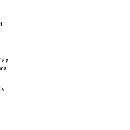
l
le y
sma
la
n