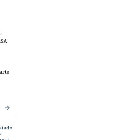
n
ASA
s
arte
siado
Private Relay de Apple
Tu monedero cripto f
s
falla: WebKit localiza tu
hackeado en tu portát
on a
IP y la revela al sitio
de casa. Culpa de la