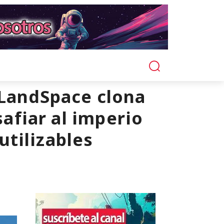
 LandSpace clona
safiar al imperio
tilizables