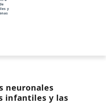
de
web
antigua librería
les y
CryptoJS.
penas
s neuronales
 infantiles y las