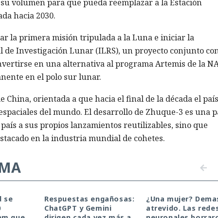
ar su volumen para que pueda reemplazar a la Estación
ada hacia 2030.
r la primera misión tripulada a la Luna e iniciar la
l de Investigación Lunar (ILRS), un proyecto conjunto co
vertirse en una alternativa al programa Artemis de la N
ente en el polo sur lunar.
e China, orientada a que hacia el final de la década el paí
s espaciales del mundo. El desarrollo de Zhuque-3 es una p
 país a sus propios lanzamientos reutilizables, sino que
stacado en la industria mundial de cohetes.
EMA
d se
Respuestas engañosas:
¿Una mujer? Dema
0
ChatGPT y Gemini
atrevido. Las rede
pm que
dirigen cada vez más a
neuronales borrar