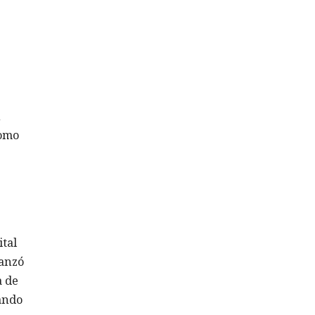
n
como
ital
lanzó
a de
ando