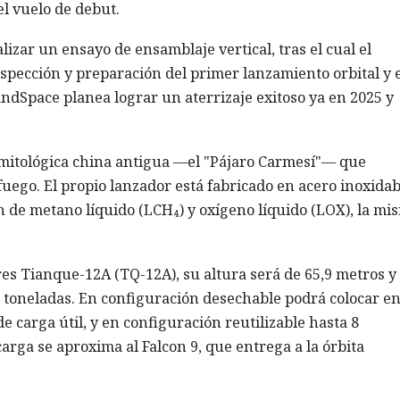
el vuelo de debut.
zar un ensayo de ensamblaje vertical, tras el cual el
inspección y preparación del primer lanzamiento orbital y e
andSpace planea lograr un aterrizaje exitoso ya en 2025 y
mitológica china antigua —el "Pájaro Carmesí"— que
 fuego. El propio lanzador está fabricado en acero inoxidab
de metano líquido (LCH₄) y oxígeno líquido (LOX), la mi
s Tianque-12A (TQ-12A), su altura será de 65,9 metros y 
 toneladas. En configuración desechable podrá colocar e
e carga útil, y en configuración reutilizable hasta 8
arga se aproxima al Falcon 9, que entrega a la órbita