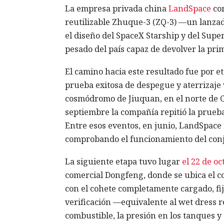
La empresa privada china
LandSpace
con
reutilizable Zhuque-3 (ZQ-3) —un lanzad
el diseño del SpaceX Starship y del Supe
pesado del país capaz de devolver la prim
El camino hacia este resultado fue por e
prueba exitosa de despegue y aterrizaje 
cosmódromo de Jiuquan, en el norte de C
septiembre la compañía repitió la prueba
Entre esos eventos, en junio, LandSpace 
comprobando el funcionamiento del conj
La siguiente etapa tuvo lugar
el 22 de o
comercial Dongfeng, donde se ubica el c
con el cohete completamente cargado, fij
verificación —equivalente al wet dress 
combustible, la presión en los tanques y