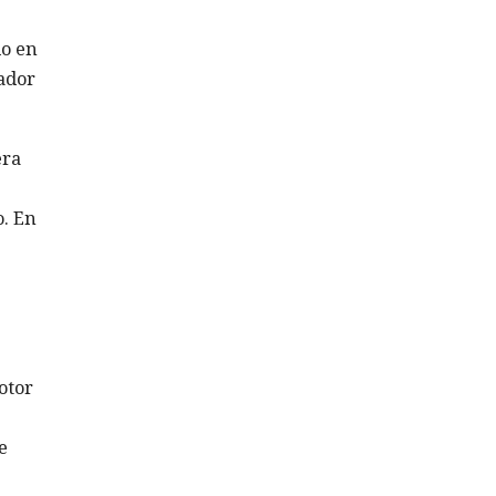
do en
zador
era
. En
otor
e