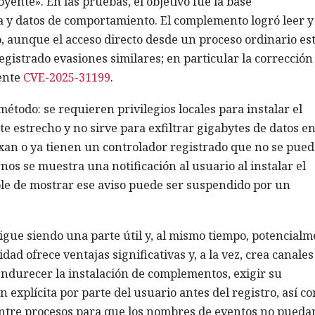
ente». En las pruebas, el objetivo fue la base
 y datos de comportamiento. El complemento logró leer y
o, aunque el acceso directo desde un proceso ordinario es
gistrado evasiones similares; en particular la corrección
iente
CVE-2025-31199
.
método: se requieren privilegios locales para instalar el
 estrecho y no sirve para exfiltrar gigabytes de datos e
exan o ya tienen un controlador registrado que no se pued
os se muestra una notificación al usuario al instalar el
le de mostrar ese aviso puede ser suspendido por un
sigue siendo una parte útil y, al mismo tiempo, potencial
ad ofrece ventajas significativas y, a la vez, crea canales
ndurecer la instalación de complementos, exigir su
 explícita por parte del usuario antes del registro, así c
entre procesos para que los nombres de eventos no pueda