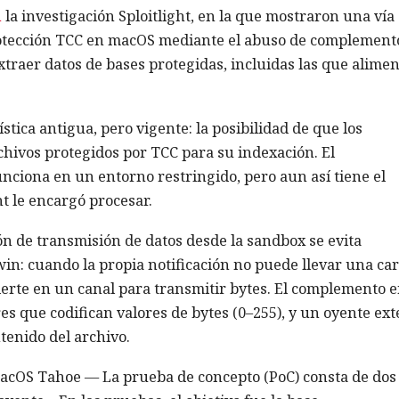
n
la investigación Sploitlight, en la que mostraron una vía
rotección TCC en macOS mediante el abuso de complement
extraer datos de bases protegidas, incluidas las que alime
stica antigua, pero vigente: la posibilidad de que los
hivos protegidos por TCC para su indexación. El
unciona en un entorno restringido, pero aun así tiene el
t le encargó procesar.
n de transmisión de datos desde la sandbox se evita
in: cuando la propia notificación no puede llevar una ca
vierte en un canal para transmitir bytes. El complemento 
s que codifican valores de bytes (0–255), y un oyente ex
tenido del archivo.
macOS Tahoe — La prueba de concepto (PoC) consta de dos