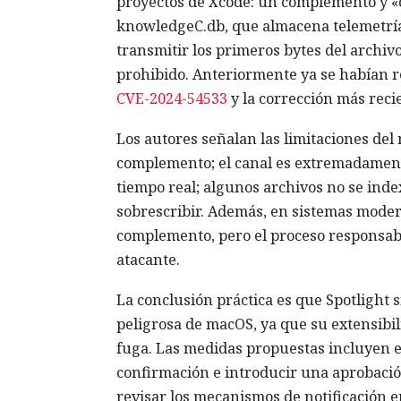
proyectos de Xcode: un complemento y «oy
knowledgeC.db, que almacena telemetría
transmitir los primeros bytes del archiv
prohibido. Anteriormente ya se habían re
CVE-2024-54533
y la corrección más rec
Los autores señalan las limitaciones del 
complemento; el canal es extremadamente
tiempo real; algunos archivos no se ind
sobrescribir. Además, en sistemas modern
complemento, pero el proceso responsab
atacante.
La conclusión práctica es que Spotlight 
peligrosa de macOS, ya que su extensibilid
fuga. Las medidas propuestas incluyen e
confirmación e introducir una aprobación
revisar los mecanismos de notificación 