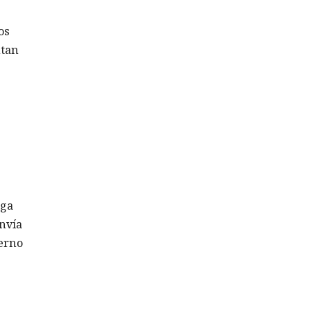
os
ntan
rga
envía
terno