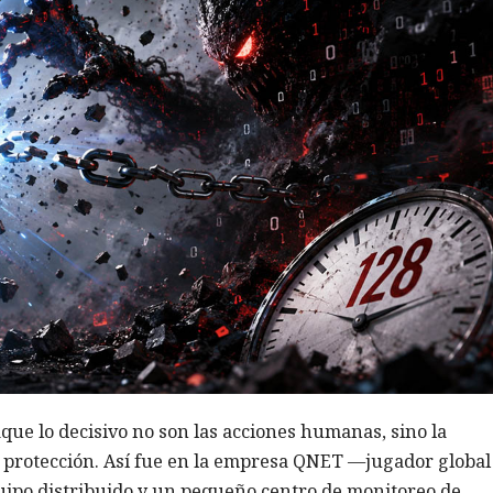
aque lo decisivo no son las acciones humanas, sino la
e protección. Así fue en la empresa QNET —jugador global
uipo distribuido y un pequeño centro de monitoreo de