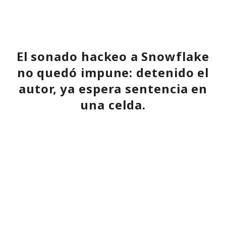
El sonado hackeo a Snowflake
no quedó impune: detenido el
autor, ya espera sentencia en
una celda.
10:34 / 07.08.2026
Hombre podría afrontar hasta 32 años de prisión por filtrar
secretos de 165 empresas.