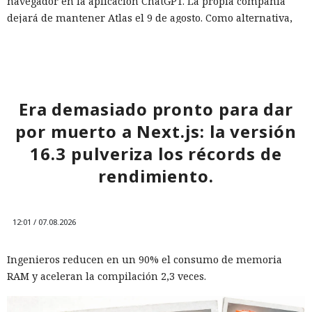
navegador en la aplicación ChatGPT. La propia compañía
dejará de mantener Atlas el 9 de agosto. Como alternativa,
OpenAI
ofrece a los usuarios
la aplicación de escritorio
ChatGPT o la extensión para Chrome.
En Zenity subrayan que los ataques descritos se basan en la
sustitución de instrucciones dentro de páginas que parecen
Era demasiado pronto para dar
normales, por lo que confiar únicamente en las
por muerto a Next.js: la versión
comprobaciones integradas de la IA no es suficiente: se
necesitan restricciones más estrictas, que no dependan del
16.3 pulveriza los récords de
criterio del propio modelo, sobre qué acciones y con qué
Inspecciones que forzarán su
rendimiento.
nivel de acceso puede ejecutar el navegador de forma
salida del mercado: China toma
automática.
represalias contra EE. UU. a
12:01 / 07.08.2026
través de Palo Alto Networks
Ingenieros reducen en un 90% el consumo de memoria
RAM y aceleran la compilación 2,3 veces.
12:43 / 07.08.2026