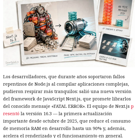
Otra corporación corre el riesgo de repetir la triste suerte de
sus predecesoras.
Los desarrolladores, que durante años soportaron fallos
repentinos de Node.js al compilar aplicaciones complejas,
pudieron respirar más tranquilos: salió una nueva versión
del framework de JavaScript Next.js, que promete librarlos
Las sanciones y restricciones contra las empresas
del conocido mensaje «FATAL ERROR». El equipo de Next.js
p
tecnológicas chinas por parte de las autoridades
resentó
la versión 16.3 — la primera actualización
estadounidenses hace tiempo que son noticia habitual —
importante desde octubre de 2025, que reduce el consumo
ahora un escenario similar
se está desarrollando
en sentido
de memoria RAM en desarrollo hasta un 90% y, además,
inverso. La Administración del Ciberespacio de China
acelera el renderizado y el funcionamiento en general.