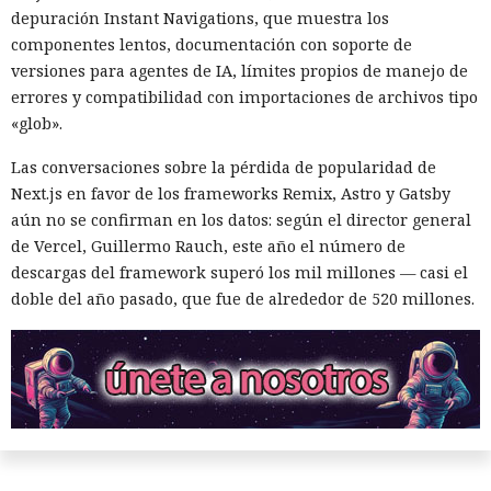
depuración Instant Navigations, que muestra los
chinos, conservando ventas solo en los sectores automotriz
componentes lentos, documentación con soporte de
y móvil.
versiones para agentes de IA, límites propios de manejo de
Así, el enfrentamiento tecnológico entre ambos países hace
errores y compatibilidad con importaciones de archivos tipo
tiempo que ha superado el marco de aranceles recíprocos y
«glob».
restricciones a la exportación — ahora están en la mira
Las conversaciones sobre la pérdida de popularidad de
empresas concretas y su reputación en mercados
Next.js en favor de los frameworks Remix, Astro y Gatsby
extranjeros. En estas condiciones, los negocios se convierten
aún no se confirman en los datos: según el director general
cada vez más en instrumentos de medidas de respuesta, y
de Vercel, Guillermo Rauch, este año el número de
no simplemente en participantes de la competencia de
descargas del framework superó los mil millones — casi el
mercado.
doble del año pasado, que fue de alrededor de 520 millones.