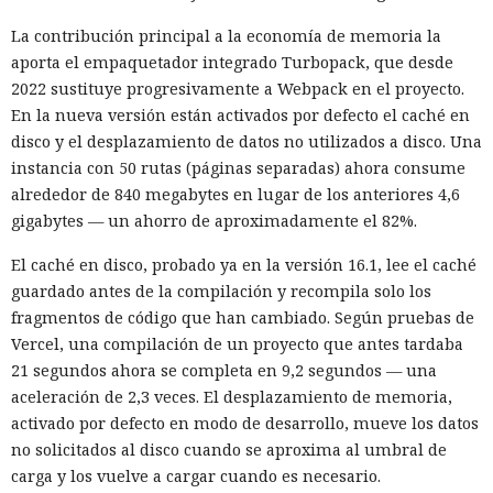
anunció el inicio de una revisión de los productos de la
La contribución principal a la economía de memoria la
estadounidense Palo Alto Networks que se venden en el
aporta el empaquetador integrado Turbopack, que desde
territorio del país, citando riesgos para la infraestructura
2022 sustituye progresivamente a Webpack en el proyecto.
informática crítica y la seguridad nacional.
En la nueva versión están activados por defecto el caché en
El regulador no nombró productos concretos de la compañía
disco y el desplazamiento de datos no utilizados a disco. Una
sujetos a revisión, no reveló la naturaleza de posibles
instancia con 50 rutas (páginas separadas) ahora consume
vulnerabilidades ni precisó qué medidas podrían seguir en
alrededor de 840 megabytes en lugar de los anteriores 4,6
caso de detectarse incumplimientos.
gigabytes — un ahorro de aproximadamente el 82%.
La decisión se produjo en medio del empeoramiento de las
El caché en disco, probado ya en la versión 16.1, lee el caché
disputas comerciales y tecnológicas entre Pekín y
guardado antes de la compilación y recompila solo los
Washington, que ponen en peligro la frágil tregua
fragmentos de código que han cambiado. Según pruebas de
alcanzada en las últimas cumbres bilaterales. El día
Vercel, una compilación de un proyecto que antes tardaba
anterior, el Ministerio de Comercio de China anunció
21 segundos ahora se completa en 9,2 segundos — una
nuevas restricciones contra empresas estadounidenses y la
aceleración de 2,3 veces. El desplazamiento de memoria,
exportación de drones a EE. UU., calificándolas como
activado por defecto en modo de desarrollo, mueve los datos
respuesta a las recientes medidas de Washington contra el
no solicitados al disco cuando se aproxima al umbral de
acceso de empresas chinas al mercado estadounidense. El
carga y los vuelve a cargar cuando es necesario.