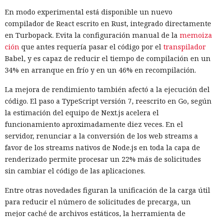
regulador no precisó si estas acciones están relacionadas
En modo experimental está disponible un nuevo
con la revisión a Palo Alto.
compilador de React escrito en Rust, integrado directamente
La presión sobre la compañía no es nueva: ya en enero se
en Turbopack. Evita la configuración manual de la
memoiza
recomendó a las organizaciones chinas que renunciaran al
ción
que antes requería pasar el código por el
transpilador
software de más de una decena de desarrolladores
Babel, y es capaz de reducir el tiempo de compilación en un
estadounidenses e israelíes de soluciones de
34% en arranque en frío y en un 46% en recompilación.
ciberseguridad, incluida Palo Alto Networks. Esta última,
La mejora de rendimiento también afectó a la ejecución del
por cierto, se especializa en protección de redes y en la
código. El paso a TypeScript versión 7, reescrito en Go, según
nube, y tiene oficinas en Pekín, Shanghái, Cantón,
la estimación del equipo de Next.js acelera el
Shenzhen y Macao.
funcionamiento aproximadamente diez veces. En el
Un escenario similar ya se desarrolló con el fabricante de
servidor, renunciar a la conversión de los web streams a
chips de memoria Micron Technology. En 2023, la
favor de los streams nativos de Node.js en toda la capa de
Administración del Ciberespacio de China determinó que
renderizado permite procesar un 22% más de solicitudes
los productos de la compañía no superaron la revisión y
sin cambiar el código de las aplicaciones.
prohibió a los operadores de infraestructura crítica del país
Entre otras novedades figuran la unificación de la carga útil
su adquisición. Como resultado, Micron no pudo restablecer
para reducir el número de solicitudes de precarga, un
su negocio y en otoño de 2025 suspendió por completo las
mejor caché de archivos estáticos, la herramienta de
entregas de chips para servidores a los centros de datos