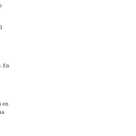
e
l
. En
s en
ha