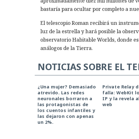
aproximadamente diez mil millones de ve
bastaría para ocultar por completo a nue
El telescopio Roman recibirá un instru
luz de la estrella y hará posible la obse
observatorio Habitable Worlds, donde est
análogos de la Tierra.
NOTICIAS SOBRE EL T
¿Una mujer? Demasiado
Private Relay 
atrevido. Las redes
falla: WebKit l
neuronales borraron a
IP y la revela a
las protagonistas de
web
los cuentos infantiles y
las dejaron con apenas
un 2%.