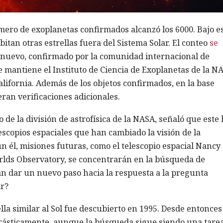
ero de exoplanetas confirmados alcanzó los 6000. Bajo e
tan otras estrellas fuera del Sistema Solar. El conteo
se
o nuevo, confirmado por la comunidad internacional de
e mantiene el Instituto de Ciencia de Exoplanetas de la N
alifornia. Además de los objetos confirmados, en la base
ran verificaciones adicionales.
de la división de astrofísica de la NASA, señaló que este 
escopios espaciales que han cambiado la visión de la
 él, misiones futuras, como el telescopio espacial Nancy
rlds Observatory, se concentrarán en la búsqueda de
rán dar un nuevo paso hacia la respuesta a la pregunta
ar?
la similar al Sol fue descubierto en 1995. Desde entonces
rásticamente, aunque la búsqueda sigue siendo una tare