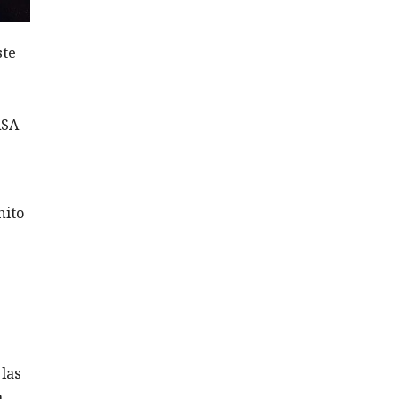
ste
ASA
hito
 las
a