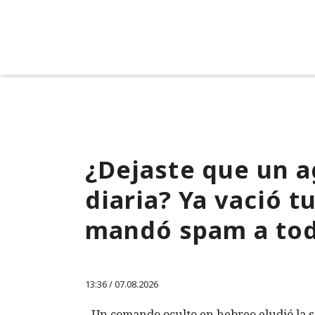
¿Dejaste que un a
diaria? Ya vació 
mandó spam a tod
13:36 / 07.08.2026
Un comando oculto en hebreo eludió la s