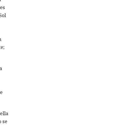
nes
Sol
n
e;
a
de
ella
o se