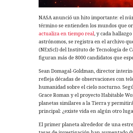
NASA anunció un hito importante: el núm
término se entienden los mundos que orbi
actualiza en tiempo real
, y cada hallazg
astrónomos, se registra en el archivo qu
(NExScI) del Instituto de Tecnología de C
figuran más de 8000 candidatos que espe
Sean Domagal-Goldman, director interino 
refleja décadas de observaciones con tel
humanidad sobre el cielo nocturno. Según
Grace Roman y el proyecto Habitable Wo
planetas similares a la Tierra y permiti
principal: ¿existe vida en algún otro lug
El primer planeta alrededor de una estrel
tasas de investigación han aumentado d