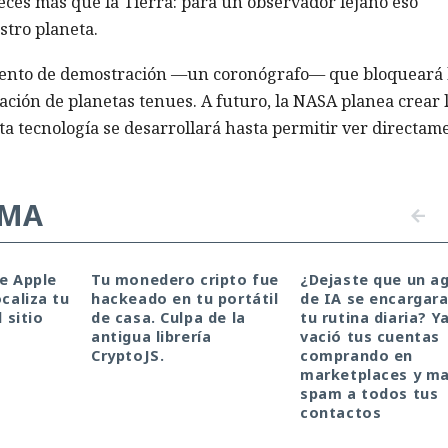
ces más que la Tierra: para un observador lejano eso
stro planeta.
mento de demostración —un coronógrafo— que bloqueará 
rvación de planetas tenues. A futuro, la NASA planea crear 
a tecnología se desarrollará hasta permitir ver directam
EMA
de Apple
Tu monedero cripto fue
¿Dejaste que un a
ocaliza tu
hackeado en tu portátil
de IA se encargara
l sitio
de casa. Culpa de la
tu rutina diaria? Y
antigua librería
vació tus cuentas
CryptoJS.
comprando en
marketplaces y m
spam a todos tus
contactos