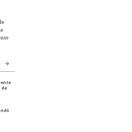
la
la
ente
gente
Seis años bajo la lupa:
Inspecciones que
 de
un fallo del kernel de
forzarán su salida del
a
Linux expuso a usuarios
mercado: China toma
del sistema anónimo
represalias contra
Tails
EE. UU. a través de Pal
andó
Alto Networks