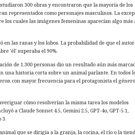
estudiaron 300 obras y encontraron que la mayoría de los
ran representados como personajes masculinos. La excep
ntre los cuales las imágenes femeninas aparecían algo más 
 en las ranas y los lobos. La probabilidad de que el autor
re 'él' superaba el 90%.
pación de 1.300 personas dio un resultado aún más marcad
an una historia corta sobre un animal parlante. En todos l
ieron con mayor frecuencia para el protagonista el géner
 averiguar cómo resolverían la misma tarea los modelos
cluyó a Claude Sonnet 4.5, Gemini 2.5, GPT-4o, GPT-5.1,
 3.
imal que se dirigía a la granja, la cocina, el río o la tien