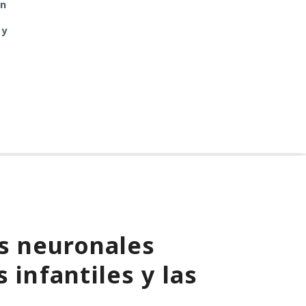
un
antigua librería
las protagonistas de
CryptoJS.
los cuentos infantiles
 y
las dejaron con apena
un 2%.
s neuronales
 infantiles y las