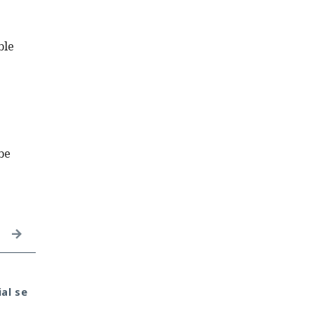
ble
be
Tu monedero cripto fue
¿Una mujer? Demasia
ial se
hackeado en tu portátil
atrevido. Las redes
de casa. Culpa de la
neuronales borraron a