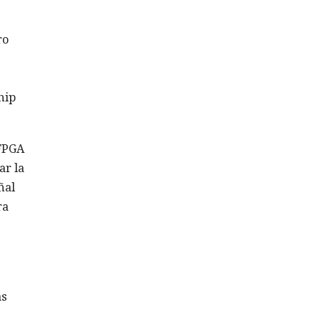
ro
hip
 FPGA
ar la
ñal
ra
as