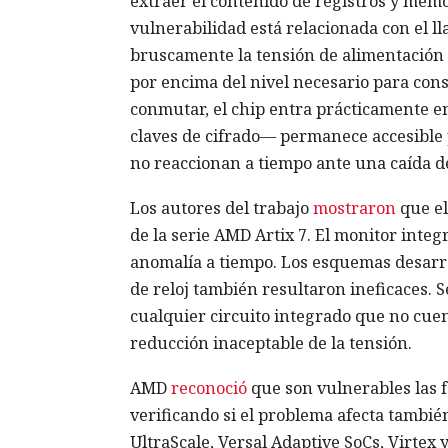
extraer el contenido de registros y memor
vulnerabilidad está relacionada con el 
bruscamente la tensión de alimentación 
por encima del nivel necesario para cons
conmutar, el chip entra prácticamente e
claves de cifrado— permanece accesible 
no reaccionan a tiempo ante una caída de
Los autores del trabajo
mostraron
que el
de la serie AMD Artix 7. El monitor inte
anomalía a tiempo. Los esquemas desarro
de reloj también resultaron ineficaces. 
cualquier circuito integrado que no cue
reducción inaceptable de la tensión.
AMD
reconoció
que son vulnerables las f
verificando si el problema afecta también 
UltraScale, Versal Adaptive SoCs, Virtex 