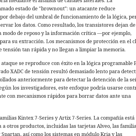
ia mediante el análisis de canales laterales. La
llamado estado de "brownout": un atacante reduce
por debajo del umbral de funcionamiento de la lógica, pe
ervar los datos. Como resultado, los transistores dejan de
n modo de reposo y la información crítica —por ejemplo,
para su extracción. Los mecanismos de protección en el c
 tensión tan rápida y no llegan a limpiar la memoria.
 ataque se reproduce con éxito en la lógica programable
grado XADC de tensión resultó demasiado lento para detect
llados anteriormente para detectar la detención de la se
Según los investigadores, este enfoque podría usarse cont
nte con mecanismos rápidos para borrar datos ante una
amilias Kintex 7-Series y Artix 7-Series. La compañía está
a otros productos, incluidas las tarjetas Alveo, las famili
y Spartan, así como los sistemas en módulo Kria y las