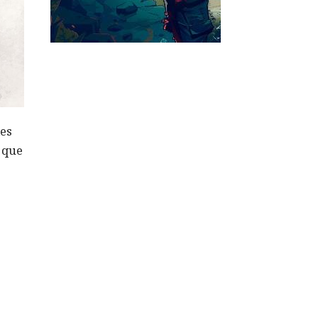
les
ó que