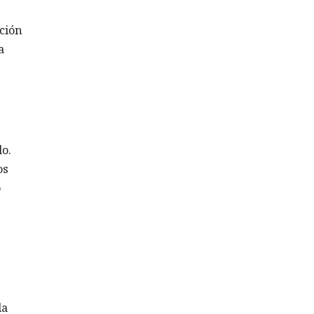
ción
a
o.
os
o
da