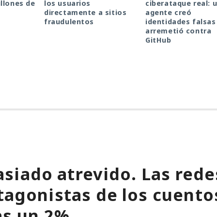
llones de
los usuarios
ciberataque real: 
directamente a sitios
agente creó
fraudulentos
identidades falsas
arremetió contra
GitHub
siado atrevido. Las rede
tagonistas de los cuentos
as un 2%.