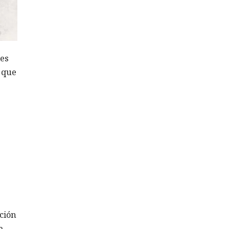
les
ó que
ción
a