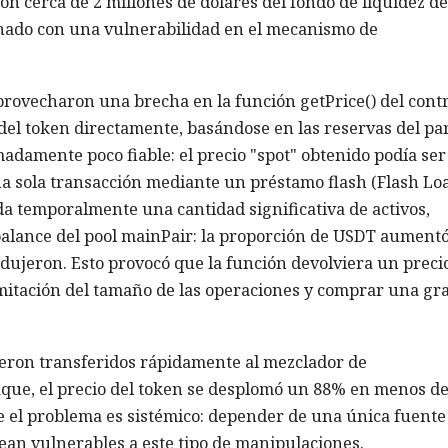
on cerca de 2 millones de dólares del fondo de liquidez de
ionado con una vulnerabilidad en el mecanismo de
provecharon una brecha en la función getPrice() del cont
 del token directamente, basándose en las reservas del pa
damente poco fiable: el precio "spot" obtenido podía ser
a sola transacción mediante un préstamo flash (Flash Loa
a temporalmente una cantidad significativa de activos,
 balance del pool mainPair: la proporción de USDT aument
dujeron. Esto provocó que la función devolviera un preci
imitación del tamaño de las operaciones y comprar una gr
ueron transferidos rápidamente al mezclador de
que, el precio del token se desplomó un 88% en menos d
e el problema es sistémico: depender de una única fuente
sean vulnerables a este tipo de manipulaciones.