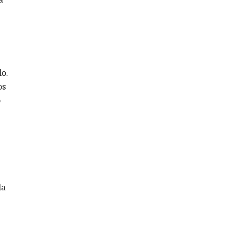
o.
os
o
da