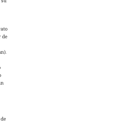
 su
rato
r de
n).
ó
o
an
e
 de