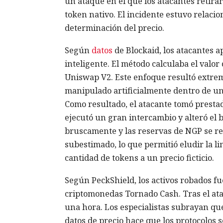
un ataque en el que los atacantes retirar
token nativo. El incidente estuvo relac
determinación del precio.
Según
datos
de Blockaid, los atacantes a
inteligente. El método calculaba el valor
Uniswap V2. Este enfoque resultó extrema
manipulado artificialmente dentro de un
Como resultado, el atacante tomó prestad
ejecutó un gran intercambio y alteró el
bruscamente y las reservas de NGP se re
subestimado, lo que permitió eludir la l
cantidad de tokens a un precio ficticio.
Según PeckShield, los activos robados f
criptomonedas Tornado Cash. Tras el ata
una hora. Los especialistas subrayan qu
datos de precio hace que los protocolos 