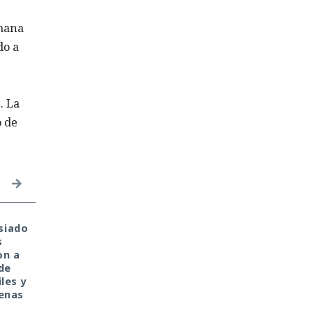
emana
do a
. La
o de
siado
Private Relay de Apple
Tu monedero cripto f
s
falla: WebKit localiza tu
hackeado en tu portát
on a
IP y la revela al sitio
de casa. Culpa de la
de
web
antigua librería
les y
CryptoJS.
penas