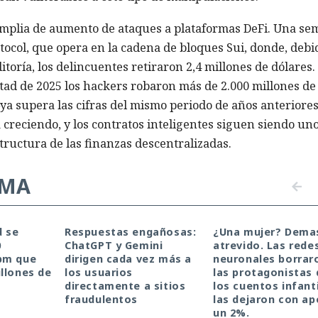
amplia de aumento de ataques a plataformas DeFi. Una s
tocol, que opera en la cadena de bloques Sui, donde, debi
toría, los delincuentes retiraron 2,4 millones de dólares.
tad de 2025 los hackers robaron más de 2.000 millones de
a supera las cifras del mismo periodo de años anteriores
 creciendo, y los contratos inteligentes siguen siendo un
tructura de las finanzas descentralizadas.
EMA
d se
Respuestas engañosas:
¿Una mujer? Dema
0
ChatGPT y Gemini
atrevido. Las rede
pm que
dirigen cada vez más a
neuronales borrar
llones de
los usuarios
las protagonistas 
directamente a sitios
los cuentos infanti
fraudulentos
las dejaron con a
un 2%.