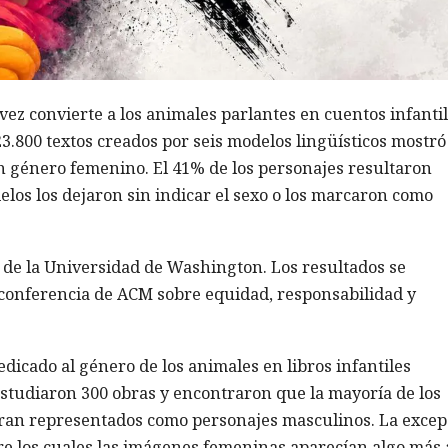
a vez convierte a los animales parlantes en cuentos infanti
23.800 textos creados por seis modelos lingüísticos mostr
on género femenino. El 41% de los personajes resultaron
elos los dejaron sin indicar el sexo o los marcaron como
as de la Universidad de Washington. Los resultados se
a conferencia de ACM sobre equidad, responsabilidad y
dicado al género de los animales en libros infantiles
estudiaron 300 obras y encontraron que la mayoría de los
ran representados como personajes masculinos. La excep
ntre los cuales las imágenes femeninas aparecían algo más 