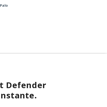
antigua librería
pulveriza los récords 
 Palo
CryptoJS.
rendimiento.
ft Defender
instante.