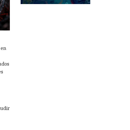
 en
ndos
es
ludir