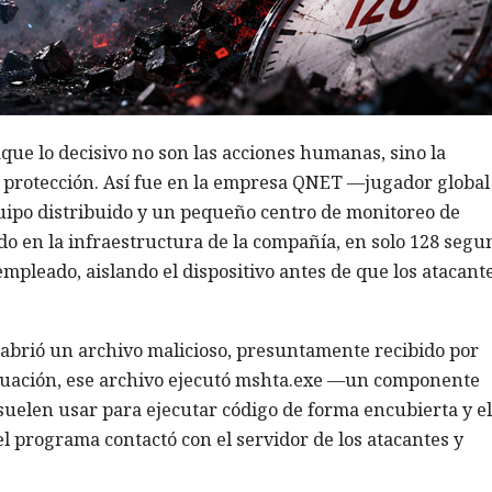
aque lo decisivo no son las acciones humanas, sino la
e protección. Así fue en la empresa QNET —jugador global
uipo distribuido y un pequeño centro de monitoreo de
do en la infraestructura de la compañía, en solo 128 segu
mpleado, aislando el dispositivo antes de que los atacant
brió un archivo malicioso, presuntamente recibido por
inuación, ese archivo ejecutó mshta.exe —un componente
uelen usar para ejecutar código de forma encubierta y e
el programa contactó con el servidor de los atacantes y