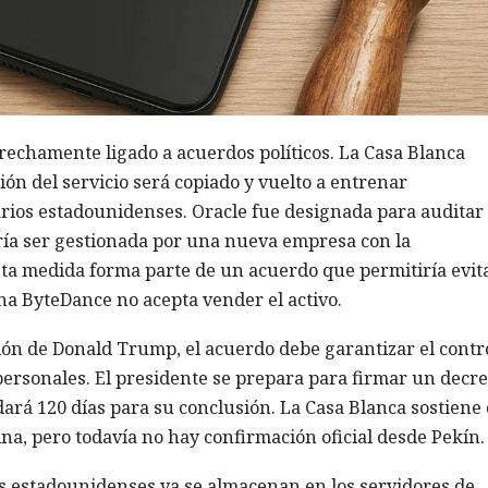
rechamente ligado a acuerdos políticos. La Casa Blanca
n del servicio será copiado y vuelto a entrenar
arios estadounidenses. Oracle fue designada para auditar
ería ser gestionada por una nueva empresa con la
sta medida forma parte de un acuerdo que permitiría evita
ina ByteDance no acepta vender el activo.
ón de Donald Trump, el acuerdo debe garantizar el contr
 personales. El presidente se prepara para firmar un decre
 dará 120 días para su conclusión. La Casa Blanca sostiene
ina, pero todavía no hay confirmación oficial desde Pekín.
os estadounidenses ya se almacenan en los servidores de