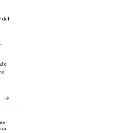
 del
.
más
os
Tu monedero cripto fue
Era demasiado pronto
del
hackeado en tu portátil
para dar por muerto a
oma
de casa. Culpa de la
Next.js: la versión 16.3