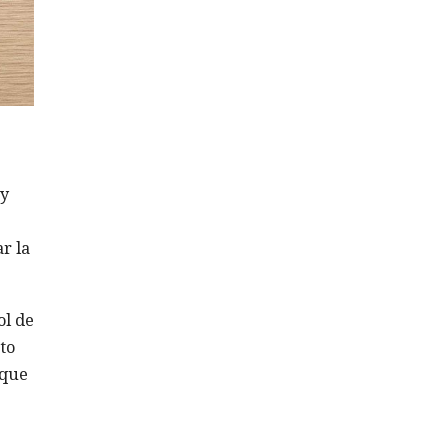
 y
r la
ol de
to
 que