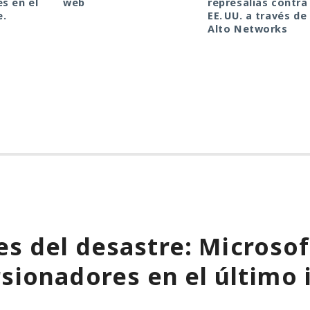
s en el
web
represalias contra
e.
EE. UU. a través de
Alto Networks
s del desastre: Microso
rsionadores en el último 