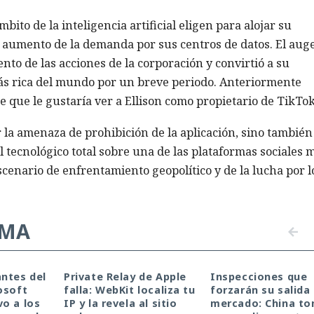
ito de la inteligencia artificial eligen para alojar su
l aumento de la demanda por sus centros de datos. El auge
ento de las acciones de la corporación y convirtió a su
más rica del mundo por un breve periodo. Anteriormente
 que le gustaría ver a Ellison como propietario de TikTok
r la amenaza de prohibición de la aplicación, sino también
l tecnológico total sobre una de las plataformas sociales 
cenario de enfrentamiento geopolítico y de la lucha por l
EMA
ntes del
Private Relay de Apple
Inspecciones que
osoft
falla: WebKit localiza tu
forzarán su salida 
o a los
IP y la revela al sitio
mercado: China t