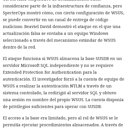
considerarse parte de la infraestructura de confianza, pero
SpecterOps mostró cómo, con cierta configuración de WSUS,
se puede convertir en un canal de entrega de código
malicioso. Beaviel David demostró el ataque en el que una
actualización falsa se enviaba a un equipo Windows
seleccionado a través del mecanismo estándar de WSUS
dentro de la red.
El ataque funciona si WSUS almacena la base SUSDB en un
servidor Microsoft SQL independiente y no se requiere
Extended Protection for Authentication para la
autenticación. El investigador forzó a la cuenta de equipo de
La disputa sobre la vigilancia de manifestantes en el estado
WSUS a realizar la autenticación NTLM a través de un
de Maine salió de las calles y llegó a los tribunales, donde el
sistema controlado, la redirigió al servidor SQL y obtuvo
Departamento de Seguridad Nacional de EE. UU. solicitó
una sesión en nombre del propio WSUS. La cuenta disponía
acceso a grupos cerrados de Signal. La solicitud apareció en
de privilegios suficientes para operar con SUSDB.
el marco del caso
Hilton v. Noem
, en el que residentes
acusan a la agencia de vigilar la actividad pública y de violar
El acceso a la base era limitado, pero al rol de WSUS se le
los derechos garantizados por la Primera Enmienda de la
permitía ejecutar procedimientos almacenados. A través de