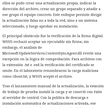
Constitución.
ellos se pudo crear una actualización propia, indicar la
dirección del archivo, crear un grupo separado y añadir a
El conflicto comenzó tras el aumento de las operaciones
ese grupo el equipo concreto. Este enfoque permite dirigir
migratorias en barrios residenciales de Maine. Los vecinos
la actualización falsa no a toda la red, sino a un sistema
se organizaron en grupos de respuesta rápida y, a través de
seleccionado, y luego aprobar su instalación.
Signal, se avisaban dónde operaban agentes del
Departamento de Seguridad Nacional y del Servicio de
El principal obstáculo fue la verificación de la firma digital.
Inmigración y Control de Aduanas de EE. UU. (ICE). Los chats
WSUS rechazó aceptar un ejecutable sin firma; sin
ayudaban a vigilar las redadas, documentarlas y advertir a
embargo, el análisis de
los vecinos.
Microsoft.UpdateServices.ContentSyncAgent.dll reveló una
excepción en la lógica de comprobación. Para archivos con
Ahora el gobierno
quiere mirar
dentro de esos grupos. En el
la extensión .txt o .esd la verificación del certificado se
marco del proceso judicial, las autoridades solicitaron
omite. En el laboratorio renombraron la carga maliciosa
información sobre las acciones a las que asistieron los
como Ghost.txt, y WSUS aceptó el archivo.
demandantes, mensajes con sus opiniones sobre las
actuaciones de las fuerzas y comunicaciones sobre dónde y
Tras el lanzamiento manual de la actualización, la estación
cuándo era posible vigilar o grabar el trabajo de ICE. La
de trabajo de prueba instaló la carga y se conectó con éxito
solicitud abarca material desde el 20 de enero de 2025.
al servidor de control. Con la política de descarga e
instalación automática de actualizaciones activada, ese
La defensa trazó la línea precisamente en los grandes chats