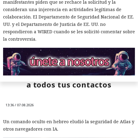
manifestantes piden que se rechace la solicitud y la
consideran una injerencia en actividades legítimas de
colaboración. El Departamento de Seguridad Nacional de EE.
UU. y el Departamento de Justicia de EE. UU. no
respondieron a WIRED cuando se les solicitó comentar sobre
la controversia.
¿Dejaste que un agente de IA se
encargara de tu rutina diaria?
Ya vació tus cuentas comprando
en marketplaces y mandó spam
a todos tus contactos
13:36 / 07.08.2026
128 segundos antes del
Un comando oculto en hebreo eludió la seguridad de Atlas y
desastre: Microsoft Defender
otros navegadores con IA.