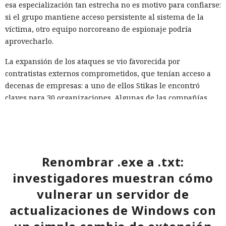
esa especialización tan estrecha no es motivo para confiarse:
si el grupo mantiene acceso persistente al sistema de la
víctima, otro equipo norcoreano de espionaje podría
aprovecharlo.
La expansión de los ataques se vio favorecida por
contratistas externos comprometidos, que tenían acceso a
decenas de empresas: a uno de ellos Stikas le encontró
claves para 30 organizaciones. Algunas de las compañías
notificadas corrigieron las vulnerabilidades y revocaron las
credenciales comprometidas.
Para reducir el riesgo, las empresas deberían verificar con
mayor rigor a los contratistas y desarrolladores, limitarles
Renombrar .exe a .txt:
el acceso a los sistemas críticos y no ejecutar programas
investigadores muestran cómo
externos recibidos como tareas de prueba durante el
proceso de contratación.
vulnerar un servidor de
actualizaciones de Windows con