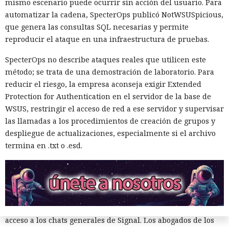
mismo escenario puede ocurrir sin acción del usuario. Para
distritales de Signal y se negó a entregarlos al gobierno.
automatizar la cadena, SpecterOps publicó NotWSUSpicious,
Conversaciones más reducidas fueron proporcionadas por
que genera las consultas SQL necesarias y permite
los abogados al tribunal, pero ocultaron los contactos de
reproducir el ataque en una infraestructura de pruebas.
participantes externos y fragmentos que podrían revelar
prioridades internas, tácticas o planes de los grupos. Los
SpecterOps no describe ataques reales que utilicen este
juristas consideran que revelar esos datos dañaría la
método; se trata de una demostración de laboratorio. Para
libertad de asociación.
reducir el riesgo, la empresa aconseja exigir Extended
Protection for Authentication en el servidor de la base de
El interés del gobierno no se limitó al contenido de los
WSUS, restringir el acceso de red a ese servidor y supervisar
mensajes. Durante los interrogatorios a los demandantes,
las llamadas a los procedimientos de creación de grupos y
los abogados del gobierno intentaron averiguar si en los
despliegue de actualizaciones, especialmente si el archivo
chats había funcionarias o funcionarios y grupos políticos,
termina en .txt o .esd.
si participaban personas de otros estados y quién
organizaba las comunidades. De hecho, la disputa sobre la
vigilancia se convirtió en una lucha separada por la
identificación de los participantes de los grupos cerrados.
El tribunal aún no ha decidido si las autoridades obtendrán
acceso a los chats generales de Signal. Los abogados de los