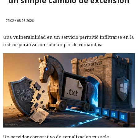
un simple cambio de extensión
07:02 / 08.08.2026
Una vulnerabilidad en un servicio permitió infiltrarse en la
red corporativa con solo un par de comandos.
El DHS intentó acceder a chats
privados de Signal, pero un
tribunal rechazó rápidamente
su petición
06:10 / 09.08.2026
Cuanto más investigaban las autoridades, más se agudizaba
el debate sobre la privacidad en Internet.
Un servidor corporativo de actualizaciones suele