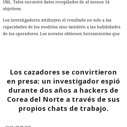
URL. Talos encontró datos recopilados de al menos 54
objetivos.
Los investigadores atribuyen el resultado no solo a las
capacidades de los modelos sino también a las habilidades
de los operadores. Los novatos obtienen herramientas que
funcionan pero son inestables, mientras que los atacantes
preparados amplían notablemente sus capacidades gracias
a la IA. La empresa aconseja prepararse para un aumento
en el número de vulnerabilidades e incidentes y usar
herramientas con agentes en el SOC (centro de operaciones
Los cazadores se convirtieron
de seguridad) para identificar más rápidamente señales
en presa: un investigador espió
significativas.
durante dos años a hackers de
Corea del Norte a través de sus
propios chats de trabajo.
10:18 / 09.08.2026