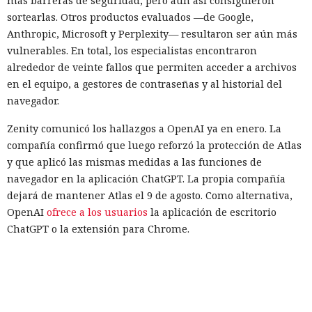
más barreras de seguridad, pero aun así consiguieron
actualizaciones de Windows con
sortearlas. Otros productos evaluados —de Google,
un simple cambio de extensión
Anthropic, Microsoft y Perplexity— resultaron ser aún más
vulnerables. En total, los especialistas encontraron
alrededor de veinte fallos que permiten acceder a archivos
07:02 / 08.08.2026
en el equipo, a gestores de contraseñas y al historial del
navegador.
Una vulnerabilidad en un servicio permitió infiltrarse en la
Zenity comunicó los hallazgos a OpenAI ya en enero. La
red corporativa con solo un par de comandos.
compañía confirmó que luego reforzó la protección de Atlas
y que aplicó las mismas medidas a las funciones de
navegador en la aplicación ChatGPT. La propia compañía
dejará de mantener Atlas el 9 de agosto. Como alternativa,
OpenAI
ofrece a los usuarios
la aplicación de escritorio
ChatGPT o la extensión para Chrome.
En Zenity subrayan que los ataques descritos se basan en la
sustitución de instrucciones dentro de páginas que parecen
normales, por lo que confiar únicamente en las
comprobaciones integradas de la IA no es suficiente: se