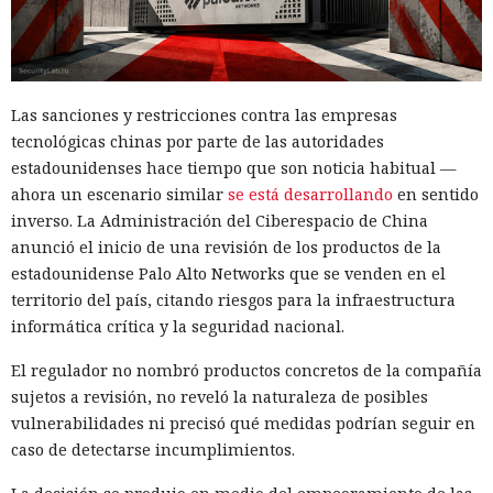
El acceso a la base era limitado, pero al rol de WSUS se le
permitía ejecutar procedimientos almacenados. A través de
ellos se pudo crear una actualización propia, indicar la
dirección del archivo, crear un grupo separado y añadir a
Las sanciones y restricciones contra las empresas
ese grupo el equipo concreto. Este enfoque permite dirigir
tecnológicas chinas por parte de las autoridades
la actualización falsa no a toda la red, sino a un sistema
estadounidenses hace tiempo que son noticia habitual —
seleccionado, y luego aprobar su instalación.
ahora un escenario similar
se está desarrollando
en sentido
El principal obstáculo fue la verificación de la firma digital.
inverso. La Administración del Ciberespacio de China
WSUS rechazó aceptar un ejecutable sin firma; sin
anunció el inicio de una revisión de los productos de la
embargo, el análisis de
estadounidense Palo Alto Networks que se venden en el
Microsoft.UpdateServices.ContentSyncAgent.dll reveló una
territorio del país, citando riesgos para la infraestructura
excepción en la lógica de comprobación. Para archivos con
informática crítica y la seguridad nacional.
la extensión .txt o .esd la verificación del certificado se
El regulador no nombró productos concretos de la compañía
omite. En el laboratorio renombraron la carga maliciosa
sujetos a revisión, no reveló la naturaleza de posibles
como Ghost.txt, y WSUS aceptó el archivo.
vulnerabilidades ni precisó qué medidas podrían seguir en
Tras el lanzamiento manual de la actualización, la estación
caso de detectarse incumplimientos.
de trabajo de prueba instaló la carga y se conectó con éxito