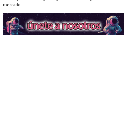
mercado.
Era demasiado pronto para dar
por muerto a Next.js: la versión
16.3 pulveriza los récords de
rendimiento.