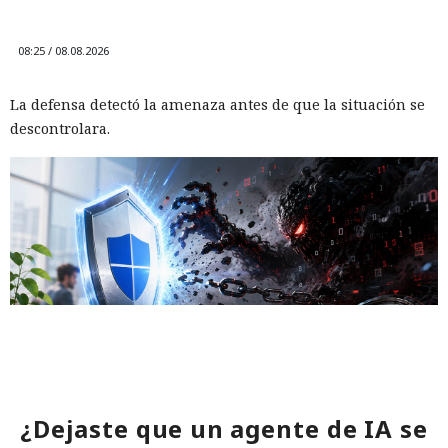
08:25 / 08.08.2026
La defensa detectó la amenaza antes de que la situación se
descontrolara.
¿Dejaste que un agente de IA se
A veces, en la defensa contra un ciberataque lo decisivo no