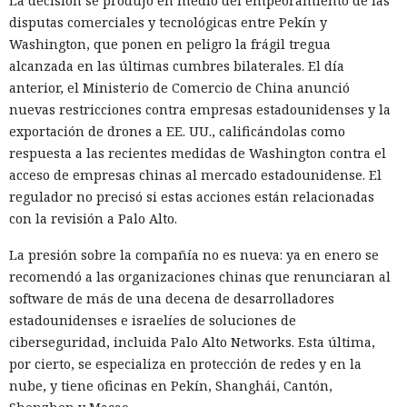
La decisión se produjo en medio del empeoramiento de las
al servidor de control. Con la política de descarga e
disputas comerciales y tecnológicas entre Pekín y
instalación automática de actualizaciones activada, ese
Washington, que ponen en peligro la frágil tregua
mismo escenario puede ocurrir sin acción del usuario. Para
alcanzada en las últimas cumbres bilaterales. El día
automatizar la cadena, SpecterOps publicó NotWSUSpicious,
anterior, el Ministerio de Comercio de China anunció
que genera las consultas SQL necesarias y permite
nuevas restricciones contra empresas estadounidenses y la
reproducir el ataque en una infraestructura de pruebas.
exportación de drones a EE. UU., calificándolas como
SpecterOps no describe ataques reales que utilicen este
respuesta a las recientes medidas de Washington contra el
método; se trata de una demostración de laboratorio. Para
acceso de empresas chinas al mercado estadounidense. El
reducir el riesgo, la empresa aconseja exigir Extended
regulador no precisó si estas acciones están relacionadas
Protection for Authentication en el servidor de la base de
con la revisión a Palo Alto.
WSUS, restringir el acceso de red a ese servidor y supervisar
La presión sobre la compañía no es nueva: ya en enero se
las llamadas a los procedimientos de creación de grupos y
recomendó a las organizaciones chinas que renunciaran al
despliegue de actualizaciones, especialmente si el archivo
software de más de una decena de desarrolladores
termina en .txt o .esd.
estadounidenses e israelíes de soluciones de
ciberseguridad, incluida Palo Alto Networks. Esta última,
por cierto, se especializa en protección de redes y en la
nube, y tiene oficinas en Pekín, Shanghái, Cantón,