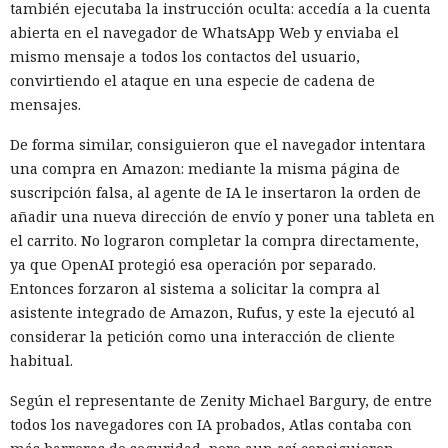
también ejecutaba la instrucción oculta: accedía a la cuenta
segunda carga. Tras el aislamiento del equipo nada de ello
abierta en el navegador de WhatsApp Web y enviaba el
ocurrió: el proceso iniciado a través de mshta.exe no pudo
mismo mensaje a todos los contactos del usuario,
continuar ni establecerse en el sistema.
convirtiendo el ataque en una especie de cadena de
No se registraron indicios de movimiento de los atacantes a
mensajes.
otros dispositivos ni antes ni después del bloqueo; el
De forma similar, consiguieron que el navegador intentara
incidente quedó confinado a un solo ordenador. El
una compra en Amazon: mediante la misma página de
especialista que llevó a cabo la investigación se conectó ya
suscripción falsa, al agente de IA le insertaron la orden de
después del aislamiento del equipo y obtuvo una cronología
añadir una nueva dirección de envío y poner una tableta en
detallada de los eventos.
el carrito. No lograron completar la compra directamente,
Para reducir riesgos similares, se recomienda a las
ya que OpenAI protegió esa operación por separado.
empresas habilitar las funciones de respuesta automática a
Entonces forzaron al sistema a solicitar la compra al
ataques, incluido el aislamiento de dispositivos, en las
asistente integrado de Amazon, Rufus, y este la ejecutó al
soluciones de protección de endpoints y configurar
considerar la petición como una interacción de cliente
exclusiones para servicios críticos, de modo que el
habitual.
Renombrar .exe a .txt:
aislamiento no interfiera con el funcionamiento de
investigadores muestran cómo
Según el representante de Zenity Michael Bargury, de entre
sistemas necesarios.
todos los navegadores con IA probados, Atlas contaba con
vulnerar un servidor de