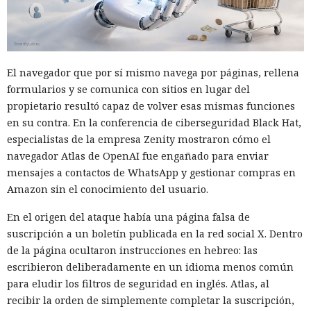
mediante dos mecanismos independientes: uno registró
cambios inusuales en el registro, el otro reconoció en el
comportamiento indicios de un ataque real, no de un uso
inocuo de una herramienta del sistema. Al correlacionar las
El navegador que por sí mismo navega por páginas, rellena
señales y alcanzar un umbral de alta confianza, el sistema
formularios y se comunica con sitios en lugar del
decidió aislar el equipo afectado.
propietario resultó capaz de volver esas mismas funciones
en su contra. En la conferencia de ciberseguridad Black Hat,
En unos segundos Defender inició automáticamente el
especialistas de la empresa Zenity mostraron cómo el
aislamiento —el mismo procedimiento que normalmente
navegador Atlas de OpenAI fue engañado para enviar
realiza manualmente un especialista en seguridad. El
mensajes a contactos de WhatsApp y gestionar compras en
equipo perdió acceso a la red, conservando únicamente la
Amazon sin el conocimiento del usuario.
comunicación con los servicios de Defender. La conexión con
el servidor de los atacantes se cortó de inmediato, y todo el
En el origen del ataque había una página falsa de
proceso desde la primera señal hasta la finalización del
suscripción a un boletín publicada en la red social X. Dentro
aislamiento duró 128 segundos.
de la página ocultaron instrucciones en hebreo: las
escribieron deliberadamente en un idioma menos común
Sin la intervención automática, la demora en la
para eludir los filtros de seguridad en inglés. Atlas, al
investigación podría haber dado tiempo a los atacantes para
recibir la orden de simplemente completar la suscripción,
afianzarse en el sistema, robar credenciales y desplegar la