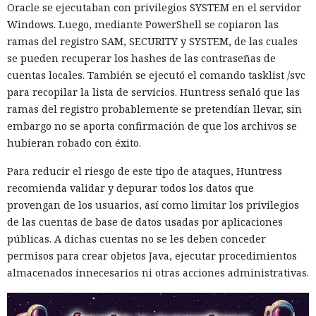
Oracle se ejecutaban con privilegios SYSTEM en el servidor
Windows. Luego, mediante PowerShell se copiaron las
ramas del registro SAM, SECURITY y SYSTEM, de las cuales
se pueden recuperar los hashes de las contraseñas de
cuentas locales. También se ejecutó el comando tasklist /svc
para recopilar la lista de servicios. Huntress señaló que las
ramas del registro probablemente se pretendían llevar, sin
embargo no se aporta confirmación de que los archivos se
La función que debería ocultar al usuario del rastreo en
hubieran robado con éxito.
Internet resultó ser capaz de revelar su ubicación real —
Para reducir el riesgo de este tipo de ataques, Huntress
una vulnerabilidad así fue detectada en la herramienta
recomienda validar y depurar todos los datos que
Apple iCloud Private Relay. El servicio está disponible para
provengan de los usuarios, así como limitar los privilegios
suscriptores de iCloud+ y enmascara la dirección del
de las cuentas de base de datos usadas por aplicaciones
dispositivo, haciendo pasar el tráfico de Safari por dos nodos
públicas. A dichas cuentas no se les deben conceder
independientes de forma sucesiva, de modo que ninguno
permisos para crear objetos Java, ejecutar procedimientos
de ellos, incluida Apple, pueda a la vez conocer tanto la
almacenados innecesarios ni otras acciones administrativas.
fuente de la solicitud como los sitios visitados.
El problema
descubrieron
especialistas Talal Haj Bakry y