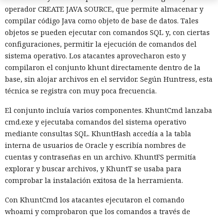
operador CREATE JAVA SOURCE, que permite almacenar y
compilar código Java como objeto de base de datos. Tales
objetos se pueden ejecutar con comandos SQL y, con ciertas
configuraciones, permitir la ejecución de comandos del
sistema operativo. Los atacantes aprovecharon esto y
compilaron el conjunto khunt directamente dentro de la
Private Relay de Apple falla:
base, sin alojar archivos en el servidor. Según Huntress, esta
WebKit localiza tu IP y la revela
técnica se registra con muy poca frecuencia.
al sitio web
El conjunto incluía varios componentes. KhuntCmd lanzaba
cmd.exe y ejecutaba comandos del sistema operativo
mediante consultas SQL. KhuntHash accedía a la tabla
20:03 / 06.08.2026
interna de usuarios de Oracle y escribía nombres de
cuentas y contraseñas en un archivo. KhuntFS permitía
Basta con abrir la página: ni siquiera hace falta hacer clic.
explorar y buscar archivos, y KhuntT se usaba para
comprobar la instalación exitosa de la herramienta.
Con KhuntCmd los atacantes ejecutaron el comando
whoami y comprobaron que los comandos a través de