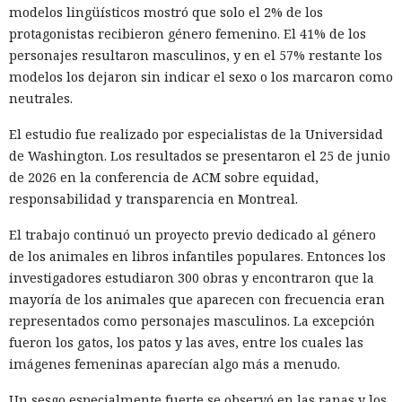
acceder a cuentas de Snowflake y robaron información de al
modelos lingüísticos mostró que solo el 2% de los
menos 165 empresas. Entre las afectadas se encuentran
protagonistas recibieron género femenino. El 41% de los
AT&T, Ticketmaster, Advance Auto Parts, Neiman Marcus,
personajes resultaron masculinos, y en el 57% restante los
Santander, LendingTree y uno de los distritos escolares más
modelos los dejaron sin indicar el sexo o los marcaron como
grandes de Estados Unidos.
neutrales.
La magnitud de las filtraciones fue enorme: en el caso de
El estudio fue realizado por especialistas de la Universidad
AT&T se trató de registros de llamadas y mensajes de más
de Washington. Los resultados se presentaron el 25 de junio
de 100 millones de abonados, y el hackeo a Ticketmaster
de 2026 en la conferencia de ACM sobre equidad,
afectó a alrededor de 560 millones de usuarios.
responsabilidad y transparencia en Montreal.
Según la investigación, los hackeos ocurrieron entre febrero
El trabajo continuó un proyecto previo dedicado al género
y octubre de 2024. Los atacantes accedieron a cuentas
de los animales en libros infantiles populares. Entonces los
bancarias, información financiera, números de registro de
investigadores estudiaron 300 obras y encontraron que la
la Administración para el Control de Drogas, licencias de
mayoría de los animales que aparecen con frecuencia eran
conducir, pasaportes y números de seguridad social.
representados como personajes masculinos. La excepción
fueron los gatos, los patos y las aves, entre los cuales las
Tras robar los datos, los hackers extorsionaban a las
imágenes femeninas aparecían algo más a menudo.
empresas exigiendo dinero y amenazando con publicar lo
sustraído. El grupo obtuvo alrededor de 2,5 millones de
Un sesgo especialmente fuerte se observó en las ranas y los