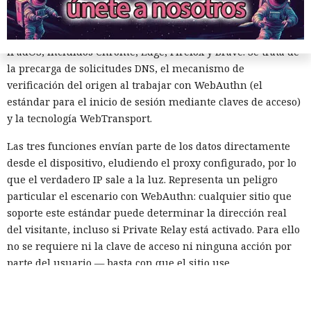
Tommy Mysk. Según ellos, la causa radica en tres funciones
del motor de navegador WebKit, en el que se ejecuta Safari,
así como en todos los navegadores de terceros para iOS y
iPadOS, incluidos Chrome, Edge, Firefox y Brave. Se trata de
la precarga de solicitudes DNS, el mecanismo de
verificación del origen al trabajar con WebAuthn (el
estándar para el inicio de sesión mediante claves de acceso)
y la tecnología WebTransport.
Las tres funciones envían parte de los datos directamente
desde el dispositivo, eludiendo el proxy configurado, por lo
que el verdadero IP sale a la luz. Representa un peligro
particular el escenario con WebAuthn: cualquier sitio que
soporte este estándar puede determinar la dirección real
del visitante, incluso si Private Relay está activado. Para ello
no se requiere ni la clave de acceso ni ninguna acción por
parte del usuario — basta con que el sitio use
intencionadamente la peculiaridad de la implementación
para vincular la sesión de navegación con la dirección