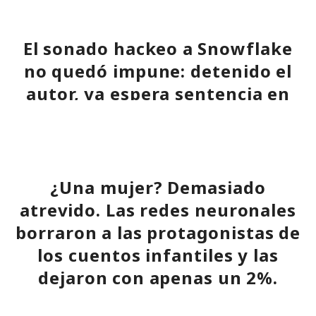
El sonado hackeo a Snowflake
no quedó impune: detenido el
autor, ya espera sentencia en
una celda.
10:34 / 07.08.2026
¿Una mujer? Demasiado
Hombre podría afrontar hasta 32 años de prisión por filtrar
atrevido. Las redes neuronales
secretos de 165 empresas.
borraron a las protagonistas de
los cuentos infantiles y las
dejaron con apenas un 2%.