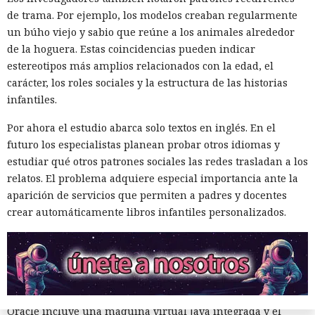
información, no como una herramienta para el hacking,
de trama. Por ejemplo, los modelos creaban regularmente
pero los atacantes encontraron la forma de convertir Oracle
un búho viejo y sabio que reúne a los animales alrededor
Database en una plataforma de ataque. La empresa
de la hoguera. Estas coincidencias pueden indicar
Huntress
detectó un caso
en el que los piratas informáticos
estereotipos más amplios relacionados con la edad, el
instalaron el conjunto de herramientas de postexplotación
carácter, los roles sociales y la estructura de las historias
khunt directamente dentro de la base de datos Oracle, que
infantiles.
se utilizó para acceder a la red corporativa.
Por ahora el estudio abarca solo textos en inglés. En el
El incidente se registró el 27 de julio de este año, cuando la
futuro los especialistas planean probar otros idiomas y
plataforma Huntress detectó el robo de credenciales en un
estudiar qué otros patrones sociales las redes trasladan a los
servidor con Oracle. Los registros de Apache mostraron que
relatos. El problema adquiere especial importancia ante la
el acceso se obtuvo a través de una función de búsqueda
aparición de servicios que permiten a padres y docentes
vulnerable de una aplicación Java pública en Apache
crear automáticamente libros infantiles personalizados.
Tomcat. La función de autocompletar en la búsqueda no
validaba los datos introducidos, lo que permitió enviar
comandos SQL directamente a la base. Las solicitudes
maliciosas se rastrearon hasta la dirección IP
178.162.151[.]229.
Oracle incluye una máquina virtual Java integrada y el