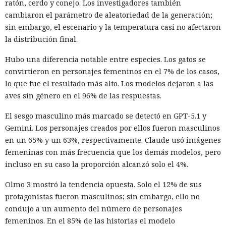
credenciales aún vigentes que fueron robadas en 2020 y,
ratón, cerdo y conejo. Los investigadores también
con ellas, accedieron a las cuentas de las empresas.
cambiaron el parámetro de aleatoriedad de la generación;
sin embargo, el escenario y la temperatura casi no afectaron
Los analistas señalaron que el grupo tenía base en
la distribución final.
Norteamérica y colaboraba con otro participante desde
Turquía — John Erin Binns, a quien las autoridades turcas
Hubo una diferencia notable entre especies. Los gatos se
detuvieron en 2024 acusado de estar vinculado a un hackeo
convirtieron en personajes femeninos en el 7% de los casos,
anterior al operador de telecomunicaciones T-Mobile. Antes
lo que fue el resultado más alto. Los modelos dejaron a las
de ser detenido, Muka dijo a los periodistas que esperaba
aves sin género en el 96% de las respuestas.
ser arrestado y que destruyó pruebas con antelación.
El sesgo masculino más marcado se detectó en GPT-5.1 y
A las víctimas de incidentes similares se les recomienda
Gemini. Los personajes creados por ellos fueron masculinos
cambiar sus credenciales a tiempo y no reutilizarlas, activar
en un 65% y un 63%, respectivamente. Claude usó imágenes
la autenticación multifactor para los servicios en la nube y
femeninas con más frecuencia que los demás modelos, pero
Una sola consulta dio acceso a
vigilar la actividad de las cuentas por accesos desde
incluso en su caso la proporción alcanzó solo el 4%.
SYSTEM: convirtieron una base
dispositivos desconocidos.
Olmo 3 mostró la tendencia opuesta. Solo el 12% de sus
de datos Oracle en base para un
protagonistas fueron masculinos; sin embargo, ello no
ataque encubierto
condujo a un aumento del número de personajes
femeninos. En el 85% de las historias el modelo