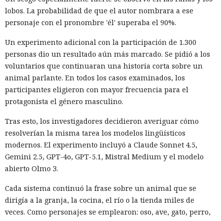
dólares en rescates; además, Muka chantajeó al menos a
lobos. La probabilidad de que el autor nombrara a ese
una víctima de forma reiterada, utilizando datos de un
personaje con el pronombre 'él' superaba el 90%.
funcionario público en activo o retirado y de su familia.
Un experimento adicional con la participación de 1.300
Otros 495.000 dólares los ganó Muka vendiendo parte de los
personas dio un resultado aún más marcado. Se pidió a los
datos robados en foros de ciberdelincuencia como
voluntarios que continuaran una historia corta sobre un
BreachForums y XSS.is. La investigación estimó el perjuicio
animal parlante. En todos los casos examinados, los
total de las empresas afectadas en aproximadamente 9,5
participantes eligieron con mayor frecuencia para el
millones de dólares.
protagonista el género masculino.
Un agente especial del FBI, Mike Herrington, afirmó que las
Tras esto, los investigadores decidieron averiguar cómo
acciones de Muka fueron deliberadas y depredadoras, y que
resolverían la misma tarea los modelos lingüísticos
causaron un daño real tanto a las empresas como a
modernos. El experimento incluyó a Claude Sonnet 4.5,
millones de sus clientes.
Gemini 2.5, GPT-4o, GPT-5.1, Mistral Medium y el modelo
abierto Olmo 3.
Tras la divulgación del incidente, Snowflake incorporó al
equipo de investigación la unidad Mandiant de Google, que
Cada sistema continuó la frase sobre un animal que se
no detectó problemas en la seguridad de la propia
dirigía a la granja, la cocina, el río o la tienda miles de
plataforma. Según Mandiant, los hackers utilizaron
veces. Como personajes se emplearon: oso, ave, gato, perro,