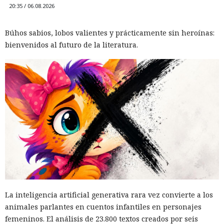
20:35 / 06.08.2026
Búhos sabios, lobos valientes y prácticamente sin heroínas:
bienvenidos al futuro de la literatura.
El canadiense Connor Riley Muka ganó dinero durante
muchos meses con datos robados de otras personas, antes
de ser detenido y entregado a la justicia estadounidense por
uno de los mayores hackeos de los últimos años — ataque a
la plataforma en la nube Snowflake.
Muka, de 26 años, se declaró culpable de cargos de fraude
informático y telefónico, robo agravado de datos personales
y conspiración en un tribunal federal del estado de
Washington. Su sentencia se dictará el 27 de octubre; la
La inteligencia artificial generativa rara vez convierte a los
pena máxima es de hasta 32 años de prisión.
animales parlantes en cuentos infantiles en personajes
Muka y sus cómplices utilizaron credenciales robadas para
femeninos. El análisis de 23.800 textos creados por seis