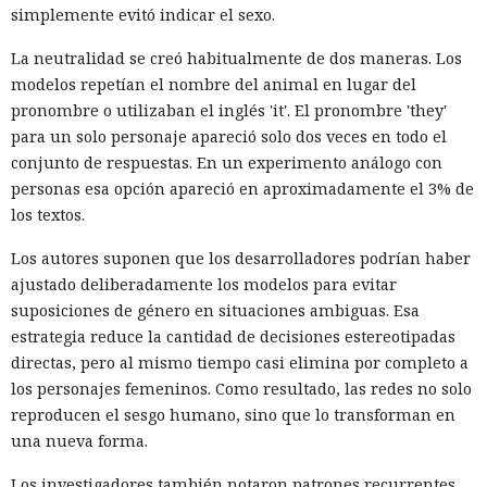
simplemente evitó indicar el sexo.
10:02 / 07.08.2026
La neutralidad se creó habitualmente de dos maneras. Los
modelos repetían el nombre del animal en lugar del
Los delincuentes no tuvieron que infiltrarse en el servidor.
pronombre o utilizaban el inglés 'it'. El pronombre 'they'
La plataforma ejecutó los scripts "khunt" y entregó el
para un solo personaje apareció solo dos veces en todo el
control del sistema.
conjunto de respuestas. En un experimento análogo con
personas esa opción apareció en aproximadamente el 3% de
los textos.
Los autores suponen que los desarrolladores podrían haber
ajustado deliberadamente los modelos para evitar
suposiciones de género en situaciones ambiguas. Esa
estrategia reduce la cantidad de decisiones estereotipadas
directas, pero al mismo tiempo casi elimina por completo a
los personajes femeninos. Como resultado, las redes no solo
reproducen el sesgo humano, sino que lo transforman en
una nueva forma.
Las bases de datos suelen percibirse como un almacén de
Los investigadores también notaron patrones recurrentes