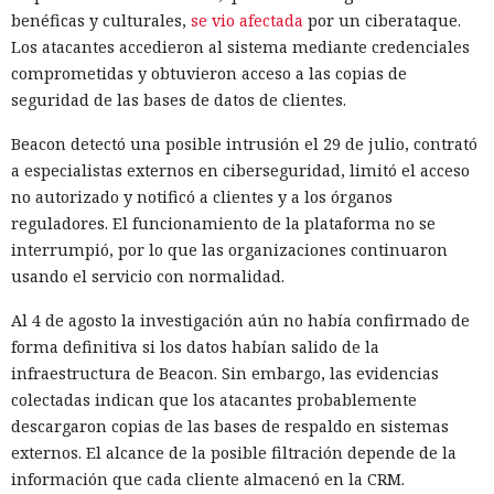
benéficas y culturales,
se vio afectada
por un ciberataque.
Los atacantes accedieron al sistema mediante credenciales
comprometidas y obtuvieron acceso a las copias de
seguridad de las bases de datos de clientes.
Algunas aplicaciones para televisores Samsung pueden
utili
Beacon detectó una posible intrusión el 29 de julio, contrató
zar en secreto
la conexión a internet doméstica del
a especialistas externos en ciberseguridad, limitó el acceso
propietario para retransmitir el tráfico de terceros. El código
no autorizado y notificó a clientes y a los órganos
se encontró en varias aplicaciones de la tienda oficial,
reguladores. El funcionamiento de la plataforma no se
incluida la sencilla versión de Pac-Man, que la propia
interrumpió, por lo que las organizaciones continuaron
Samsung promocionó en la sección «Selección del editor».
usando el servicio con normalidad.
Los desarrolladores de algunas aplicaciones afirman tener
cientos de millones de instalaciones.
Al 4 de agosto la investigación aún no había confirmado de
forma definitiva si los datos habían salido de la
En el interior de los programas funcionaban componentes
infraestructura de Beacon. Sin embargo, las evidencias
de redes proxy residenciales. Ese tipo de servicios
colectadas indican que los atacantes probablemente
encaminan el tráfico de internet de clientes a través de
descargaron copias de las bases de respaldo en sistemas
conexiones domésticas y de oficina ordinarias. En ese
externos. El alcance de la posible filtración depende de la
esquema, el televisor se convierte en un nodo de salida: un
información que cada cliente almacenó en la CRM.
usuario externo envía solicitudes a través de una dirección