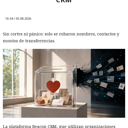
Mientras veías una película, tu
televisor Samsung pudo haber
16:34 / 05.08.2026
estado canalizando durante
horas tráfico ajeno por tu red
Sin cortes ni pánico: solo se robaron nombres, contactos y
doméstica.
montos de transferencias.
17:36 / 05.08.2026
Ahora la empresa ha decidido ponerle fin.
La plataforma Beacon CRM, que utilizan organizaciones