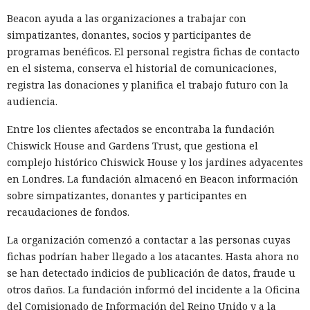
IP ajena, y los sitios web ven no el origen real de la
Beacon ayuda a las organizaciones a trabajar con
conexión, sino la dirección del propietario del dispositivo.
simpatizantes, donantes, socios y participantes de
programas benéficos. El personal registra fichas de contacto
El componente proxy puede seguir funcionando en segundo
en el sistema, conserva el historial de comunicaciones,
plano incluso después de cerrar la aplicación. El televisor
registra las donaciones y planifica el trabajo futuro con la
permanece conectado a internet casi de forma continua, por
audiencia.
lo que el tráfico ajeno puede pasar por él durante horas. El
propietario no necesariamente nota la actividad adicional,
Entre los clientes afectados se encontraba la fundación
porque los datos transmitidos suelen estar cifrados y no
Chiswick House and Gardens Trust, que gestiona el
revelan su contenido con medios habituales.
complejo histórico Chiswick House y los jardines adyacentes
en Londres. La fundación almacenó en Beacon información
El problema fue detectado por especialistas de la empresa
sobre simpatizantes, donantes y participantes en
noruega Mnemonic. La investigación mostró que la tienda
recaudaciones de fondos.
de Samsung permite publicar aplicaciones primitivas que
consisten en unas pocas líneas de código y cargan el
La organización comenzó a contactar a las personas cuyas
contenido principal desde un sitio externo. Los revisores
fichas podrían haber llegado a los atacantes. Hasta ahora no
solo ven una pequeña envoltura, pero no siempre analizan
se han detectado indicios de publicación de datos, fraude u
todo lo que el servidor enviará al televisor tras el
otros daños. La fundación informó del incidente a la Oficina
lanzamiento.
del Comisionado de Información del Reino Unido y a la