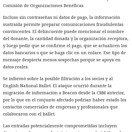
Comisión de Organizaciones Benéficas.
Ese diseño de aplicación permite al desarrollador cambiar
su comportamiento después de la revisión y publicación. El
Incluso sin contraseñas ni datos de pago, la información
servidor puede reemplazar el juego, el módulo publicitario
sustraída permite preparar comunicaciones fraudulentas
o el componente de red sin publicar una nueva versión en
convincentes. El delincuente puede mencionar el nombre
la tienda. Por eso, el código que pasó la moderación puede
del donante, la cantidad donada y la organización receptora,
diferir notablemente del programa que realmente se
y luego pedir que se confirme el pago, que se actualicen los
ejecuta en el televisor del usuario.
datos bancarios o que se haga clic en un enlace. Ese tipo de
mensaje despierta menos sospechas porque se apoya en
Uno de los ejemplos hallados se disfrazaba de Pac-Man.
datos reales.
Samsung no solo permitió el juego en la tienda, sino que lo
colocó entre las aplicaciones recomendadas. En su interior
Se informó sobre la posible filtración a los socios y al
había código de la empresa Bright Data, que vende acceso a
English National Ballet. El ataque ocurrió durante la
una red de direcciones IP domésticas en distintos países.
migración de información a Beacon desde la CRM anterior,
por lo que en el conjunto afectado podrían haber estado los
Bright Data utiliza dispositivos conectados como nodos
contactos comerciales de empresas y profesionales que
intermedios para descargar materiales de acceso público
colaboraron con el ballet.
desde internet. A través de una red distribuida es posible
recopilar datos de un gran número de sitios
Las entradas potencialmente comprometidas incluyen
simultáneamente y sortear limitaciones que bloquean