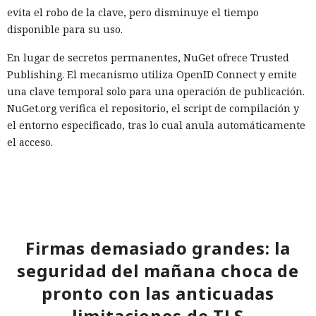
evita el robo de la clave, pero disminuye el tiempo
disponible para su uso.
En lugar de secretos permanentes, NuGet ofrece Trusted
Publishing. El mecanismo utiliza OpenID Connect y emite
una clave temporal solo para una operación de publicación.
NuGet.org verifica el repositorio, el script de compilación y
el entorno especificado, tras lo cual anula automáticamente
el acceso.
A los desarrolladores que conserven las claves de API por
ahora se les recomienda comprobar todos los procesos de
publicación, configurar el cambio de claves cada 30 días y
limitar los permisos a los paquetes estrictamente
necesarios. No se deben guardar las claves en el código
Firmas demasiado grandes: la
fuente ni en los registros, y los datos comprometidos deben
seguridad del mañana choca de
eliminarse de inmediato.
pronto con las anticuadas
limitaciones de TLS