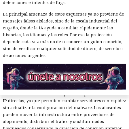
DNS para obtener la dirección IP del dominio deseado. Los
detenciones e intentos de fuga.
servicios de protección pueden revisar la consulta y
La principal amenaza de estos esquemas ya no proviene de
bloquear un recurso malicioso conocido. Sin embargo,
mensajes falsos aislados, sino de la escala industrial del
algunos programas almacenan la dirección del servidor
engaño, donde la IA ayuda a cambiar rápidamente las
directamente en el código, por lo que los filtros DNS no ven
historias, los idiomas y los roles. Por eso la protección
ni el dominio ni el contexto de la conexión.
depende cada vez más no de reconocer un guion conocido,
Así operaba también el cargador Phorpiex, que se dirigía
sino de verificar cualquier solicitud de dinero, de secreto o
directamente al servidor para obtener configuraciones y
de acciones urgentes.
componentes adicionales, incluido un programa de rescate.
Un mecanismo similar lo usaban los dispositivos infectados
del botnet Mozi. Descargaban archivos maliciosos mediante
direcciones IP y se propagaban sin consultas de dominio.
Los dominios suelen ser más prácticos que las direcciones
IP directas, ya que permiten cambiar servidores con rapidez
sin actualizar la configuración del malware. Los atacantes
pueden mover la infraestructura entre proveedores de
alojamiento, distribuir el tráfico y sustituir nodos
bloqueados conservando la dirección de conexión anterior.