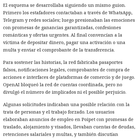
El esquema se desarrollaba siguiendo un mismo guion.
Primero los estafadores contactaban a través de WhatsApp,
Telegram y redes sociales; luego presionaban las emociones
Muchos sistemas de protección supervisan las consultas de
con promesas de ganancias garantizadas, confesiones
dominio, pero el software malicioso evade cada vez más ese
románticas y ofertas urgentes. Al final convencían a la
control y se comunica con los servidores directamente por
víctima de depositar dinero, pagar una activación o una
direcciones IP. El análisis de Unit 42
mostró
que este método
multa y enviar el comprobante de la transferencia.
fue utilizado por el 45% de las muestras de malware que se
Para sostener las historias, la red fabricaba pasaportes
comunicaron con servidores de mando.
falsos, notificaciones legales, comprobantes de compra de
Los especialistas examinaron más de 4 millones de
acciones e interfaces de plataformas de comercio y de juego.
informes de análisis dinámico en 30 días. Se detectó
OpenAI bloqueó la red de cuentas coordinada, pero no
actividad de servidores de mando en aproximadamente el
divulgó el número de implicados ni el posible perjuicio.
20% de las muestras maliciosas. Casi la mitad de ellas se
Algunas solicitudes indicaban una posible relación con la
conectó al menos una vez a una dirección IP sin una
trata de personas y el trabajo forzado. Los usuarios
consulta DNS previa. Tales conexiones representaron
elaboraban anuncios de empleo en Poipet con promesas de
alrededor del 23% de todos los intentos de comunicación.
traslado, alojamiento y visados, llevaban cuentas de deudas,
En una conexión habitual el programa primero consulta
retenciones salariales y multas, y también discutían