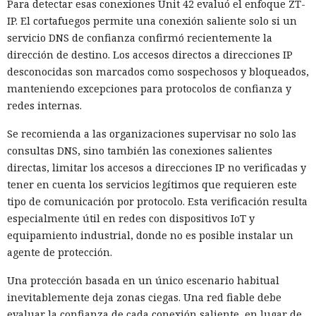
Para detectar esas conexiones Unit 42 evaluó el enfoque ZT-
IP. El cortafuegos permite una conexión saliente solo si un
servicio DNS de confianza confirmó recientemente la
dirección de destino. Los accesos directos a direcciones IP
desconocidas son marcados como sospechosos y bloqueados,
manteniendo excepciones para protocolos de confianza y
Una prohibición formal no siempre implica una salida real
redes internas.
del mercado, y una investigación del comité especial de la
Cámara de Representantes de EE. UU. mostró que China
Se recomienda a las organizaciones supervisar no solo las
Mobile, China Telecom y China Unicom conservaron equipo,
consultas DNS, sino también las conexiones salientes
espacios en centros de datos y enlaces de red en el país tras
directas, limitar los accesos a direcciones IP no verificadas y
las restricciones de la Comisión Federal de Comunicaciones.
tener en cuenta los servicios legítimos que requieren este
tipo de comunicación por protocolo. Esta verificación resulta
Entre 2019 y 2022 el regulador negó a China Mobile la
especialmente útil en redes con dispositivos IoT y
autorización para servicios internacionales y revocó las
equipamiento industrial, donde no es posible instalar un
licencias de las filiales estadounidenses de China Telecom y
agente de protección.
China Unicom. Sin embargo, las decisiones no obligaban a
las empresas a desmontar equipos, abandonar centros de
Una protección basada en un único escenario habitual
datos o cortar conexiones de red privadas.
inevitablemente deja zonas ciegas. Una red fiable debe
evaluar la confianza de cada conexión saliente, en lugar de