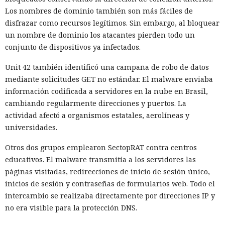
Los nombres de dominio también son más fáciles de
Brecha del tamaño de un nodo:
disfrazar como recursos legítimos. Sin embargo, al bloquear
Estados Unidos no obligó a
un nombre de dominio los atacantes pierden todo un
conjunto de dispositivos ya infectados.
China a retirar su equipo de
telecomunicaciones
Unit 42 también identificó una campaña de robo de datos
mediante solicitudes GET no estándar. El malware enviaba
información codificada a servidores en la nube en Brasil,
cambiando regularmente direcciones y puertos. La
07:31 / 06.08.2026
actividad afectó a organismos estatales, aerolíneas y
universidades.
Licencia revocada, pero la infraestructura quedó en el
olvido.
Otros dos grupos emplearon SectopRAT contra centros
educativos. El malware transmitía a los servidores las
páginas visitadas, redirecciones de inicio de sesión único,
inicios de sesión y contraseñas de formularios web. Todo el
intercambio se realizaba directamente por direcciones IP y
no era visible para la protección DNS.