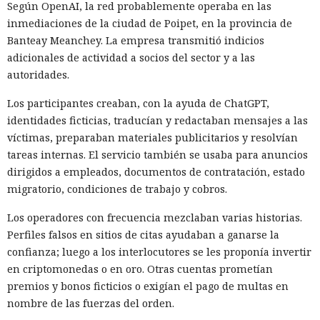
Según OpenAI, la red probablemente operaba en las
recurren a direcciones IP
inmediaciones de la ciudad de Poipet, en la provincia de
directas para evadir la
Banteay Meanchey. La empresa transmitió indicios
adicionales de actividad a socios del sector y a las
detección
autoridades.
Los participantes creaban, con la ayuda de ChatGPT,
09:37 / 06.08.2026
identidades ficticias, traducían y redactaban mensajes a las
víctimas, preparaban materiales publicitarios y resolvían
Ciberdelincuentes sacrifican la comodidad para extraer
tareas internas. El servicio también se usaba para anuncios
contraseñas corporativas sin ser detectados
dirigidos a empleados, documentos de contratación, estado
migratorio, condiciones de trabajo y cobros.
Los operadores con frecuencia mezclaban varias historias.
Perfiles falsos en sitios de citas ayudaban a ganarse la
confianza; luego a los interlocutores se les proponía invertir
en criptomonedas o en oro. Otras cuentas prometían
premios y bonos ficticios o exigían el pago de multas en
nombre de las fuerzas del orden.