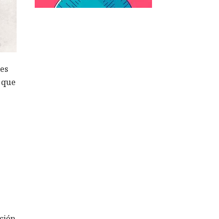
les
ó que
ción