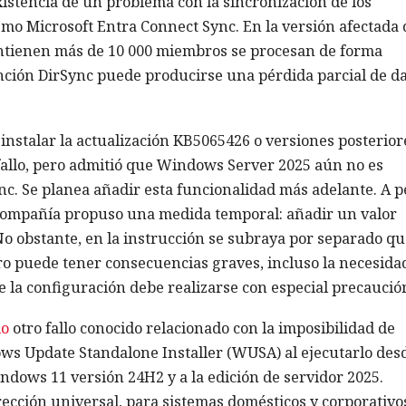
xistencia de un problema con la sincronización de los
smo Microsoft Entra Connect Sync. En la versión afectada 
ontienen más de 10 000 miembros se procesan de forma
unción DirSync puede producirse una pérdida parcial de d
instalar la actualización KB5065426 o versiones posterior
 fallo, pero admitió que Windows Server 2025 aún no es
nc. Se planea añadir esta funcionalidad más adelante. A p
la compañía propuso una medida temporal: añadir un valor
No obstante, en la instrucción se subraya por separado qu
ro puede tener consecuencias graves, incluso la necesida
ue la configuración debe realizarse con especial precaució
do
otro fallo conocido relacionado con la imposibilidad de
ws Update Standalone Installer (WUSA) al ejecutarlo des
indows 11 versión 24H2 y a la edición de servidor 2025.
cción universal, para sistemas domésticos y corporativo