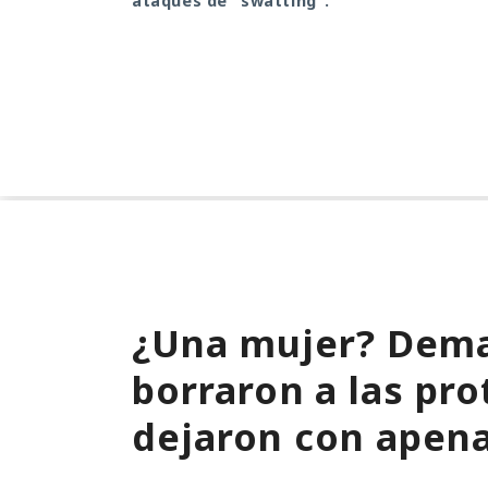
ataques de "swatting".
¿Una mujer? Dema
borraron a las pro
dejaron con apen