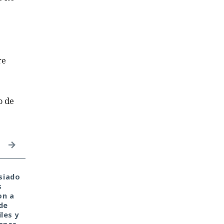
e
re
o de
siado
Tu monedero cripto fue
Una prueba de
s
hackeado en tu portátil
inteligencia artificial 
on a
de casa. Culpa de la
convirtió en un
de
antigua librería
ciberataque real: un
les y
CryptoJS.
agente creó