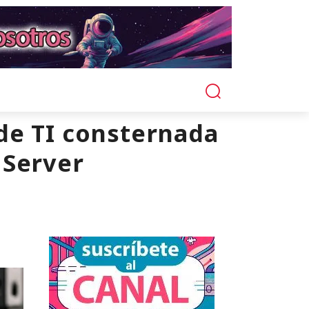
de TI consternada
 Server