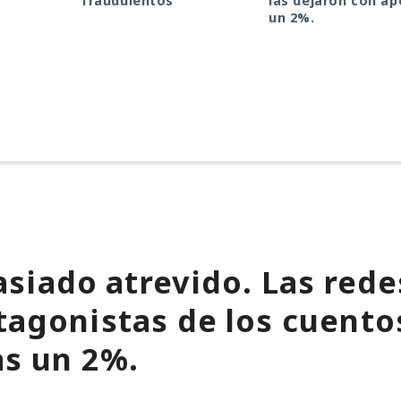
fraudulentos
las dejaron con a
un 2%.
siado atrevido. Las rede
tagonistas de los cuentos
as un 2%.