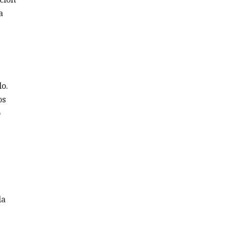
a
o.
os
o
da