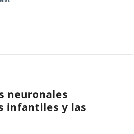
penas
identidades falsas y
arremetió contra
GitHub
s neuronales
 infantiles y las