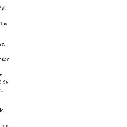
del
atos
es.
esar
e
d de
n.
de
s no