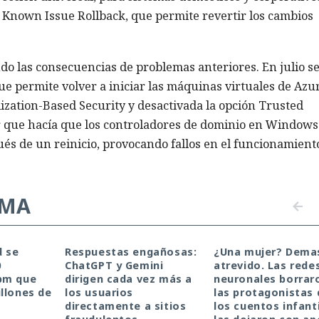
 Known Issue Rollback, que permite revertir los cambios
o las consecuencias de problemas anteriores. En julio s
e permite volver a iniciar las máquinas virtuales de Azu
lization-Based Security y desactivada la opción Trusted
r que hacía que los controladores de dominio en Windows
és de un reinicio, provocando fallos en el funcionamient
EMA
d se
Respuestas engañosas:
¿Una mujer? Dema
0
ChatGPT y Gemini
atrevido. Las rede
pm que
dirigen cada vez más a
neuronales borrar
llones de
los usuarios
las protagonistas 
directamente a sitios
los cuentos infanti