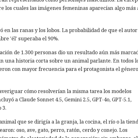
ntre los cuales las imágenes femeninas aparecían algo más 
 en las ranas y los lobos. La probabilidad de que el autor
re 'él' superaba el 90%.
pación de 1.300 personas dio un resultado aún más marcad
an una historia corta sobre un animal parlante. En todos l
ieron con mayor frecuencia para el protagonista el géner
 averiguar cómo resolverían la misma tarea los modelos
cluyó a Claude Sonnet 4.5, Gemini 2.5, GPT-4o, GPT-5.1,
 3.
imal que se dirigía a la granja, la cocina, el río o la tien
ron: oso, ave, gato, perro, ratón, cerdo y conejo. Los