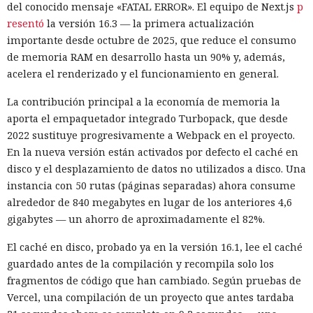
del conocido mensaje «FATAL ERROR». El equipo de Next.js
p
en el equipo, a gestores de contraseñas y al historial del
resentó
la versión 16.3 — la primera actualización
navegador.
importante desde octubre de 2025, que reduce el consumo
de memoria RAM en desarrollo hasta un 90% y, además,
Zenity comunicó los hallazgos a OpenAI ya en enero. La
acelera el renderizado y el funcionamiento en general.
compañía confirmó que luego reforzó la protección de Atlas
y que aplicó las mismas medidas a las funciones de
La contribución principal a la economía de memoria la
navegador en la aplicación ChatGPT. La propia compañía
aporta el empaquetador integrado Turbopack, que desde
dejará de mantener Atlas el 9 de agosto. Como alternativa,
2022 sustituye progresivamente a Webpack en el proyecto.
OpenAI
ofrece a los usuarios
la aplicación de escritorio
En la nueva versión están activados por defecto el caché en
ChatGPT o la extensión para Chrome.
disco y el desplazamiento de datos no utilizados a disco. Una
instancia con 50 rutas (páginas separadas) ahora consume
En Zenity subrayan que los ataques descritos se basan en la
alrededor de 840 megabytes en lugar de los anteriores 4,6
sustitución de instrucciones dentro de páginas que parecen
gigabytes — un ahorro de aproximadamente el 82%.
normales, por lo que confiar únicamente en las
comprobaciones integradas de la IA no es suficiente: se
El caché en disco, probado ya en la versión 16.1, lee el caché
necesitan restricciones más estrictas, que no dependan del
guardado antes de la compilación y recompila solo los
criterio del propio modelo, sobre qué acciones y con qué
Inspecciones que forzarán su
fragmentos de código que han cambiado. Según pruebas de
nivel de acceso puede ejecutar el navegador de forma
Vercel, una compilación de un proyecto que antes tardaba
salida del mercado: China toma
automática.