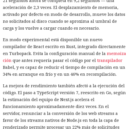
21 segundos ahora se completa en 9,2 segundos — una
represalias contra EE. UU. a
aceleración de 2,3 veces. El desplazamiento de memoria,
través de Palo Alto Networks
activado por defecto en modo de desarrollo, mueve los datos
no solicitados al disco cuando se aproxima al umbral de
carga y los vuelve a cargar cuando es necesario.
12:43 / 07.08.2026
En modo experimental está disponible un nuevo
compilador de React escrito en Rust, integrado directamente
Otra corporación corre el riesgo de repetir la triste suerte de
en Turbopack. Evita la configuración manual de la
memoiza
sus predecesoras.
ción
que antes requería pasar el código por el
transpilador
Babel, y es capaz de reducir el tiempo de compilación en un
34% en arranque en frío y en un 46% en recompilación.
La mejora de rendimiento también afectó a la ejecución del
código. El paso a TypeScript versión 7, reescrito en Go, según
la estimación del equipo de Next.js acelera el
funcionamiento aproximadamente diez veces. En el
servidor, renunciar a la conversión de los web streams a
favor de los streams nativos de Node.js en toda la capa de
renderizado permite procesar un 22% más de solicitudes