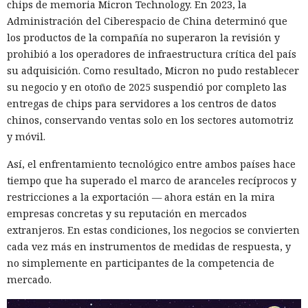
Hombre podría afrontar hasta 32 años de prisión por filtrar
chips de memoria Micron Technology. En 2023, la
secretos de 165 empresas.
Administración del Ciberespacio de China determinó que
los productos de la compañía no superaron la revisión y
prohibió a los operadores de infraestructura crítica del país
su adquisición. Como resultado, Micron no pudo restablecer
su negocio y en otoño de 2025 suspendió por completo las
entregas de chips para servidores a los centros de datos
chinos, conservando ventas solo en los sectores automotriz
y móvil.
Así, el enfrentamiento tecnológico entre ambos países hace
tiempo que ha superado el marco de aranceles recíprocos y
restricciones a la exportación — ahora están en la mira
empresas concretas y su reputación en mercados
El canadiense Connor Riley Muka ganó dinero durante
extranjeros. En estas condiciones, los negocios se convierten
muchos meses con datos robados de otras personas, antes
cada vez más en instrumentos de medidas de respuesta, y
de ser detenido y entregado a la justicia estadounidense por
no simplemente en participantes de la competencia de
uno de los mayores hackeos de los últimos años — ataque a
mercado.
la plataforma en la nube Snowflake.