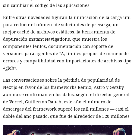
sin cambiar el código de las aplicaciones.
Las sanciones y restricciones contra las empresas
Entre otras novedades figuran la unificación de la carga útil
tecnológicas chinas por parte de las autoridades
para reducir el número de solicitudes de precarga, un
estadounidenses hace tiempo que son noticia habitual —
mejor caché de archivos estáticos, la herramienta de
ahora un escenario similar
se está desarrollando
en sentido
depuración Instant Navigations, que muestra los
inverso. La Administración del Ciberespacio de China
componentes lentos, documentación con soporte de
anunció el inicio de una revisión de los productos de la
versiones para agentes de IA, límites propios de manejo de
estadounidense Palo Alto Networks que se venden en el
errores y compatibilidad con importaciones de archivos tipo
territorio del país, citando riesgos para la infraestructura
«glob».
informática crítica y la seguridad nacional.
Las conversaciones sobre la pérdida de popularidad de
El regulador no nombró productos concretos de la compañía
Next.js en favor de los frameworks Remix, Astro y Gatsby
sujetos a revisión, no reveló la naturaleza de posibles
aún no se confirman en los datos: según el director general
vulnerabilidades ni precisó qué medidas podrían seguir en
de Vercel, Guillermo Rauch, este año el número de
caso de detectarse incumplimientos.
descargas del framework superó los mil millones — casi el
doble del año pasado, que fue de alrededor de 520 millones.
La decisión se produjo en medio del empeoramiento de las
disputas comerciales y tecnológicas entre Pekín y
Washington, que ponen en peligro la frágil tregua