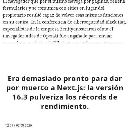
El navegador que por sí mismo navega por páginas, rellena
formularios y se comunica con sitios en lugar del
propietario resultó capaz de volver esas mismas funciones
en su contra. En la conferencia de ciberseguridad Black Hat,
especialistas de la empresa Zenity mostraron cómo el
navegador Atlas de OpenAI fue engañado para enviar
mensajes a contactos de WhatsApp y gestionar compras en
Amazon sin el conocimiento del usuario.
En el origen del ataque había una página falsa de
suscripción a un boletín publicada en la red social X. Dentro
de la página ocultaron instrucciones en hebreo: las
Era demasiado pronto para dar
escribieron deliberadamente en un idioma menos común
por muerto a Next.js: la versión
para eludir los filtros de seguridad en inglés. Atlas, al
16.3 pulveriza los récords de
recibir la orden de simplemente completar la suscripción,
también ejecutaba la instrucción oculta: accedía a la cuenta
rendimiento.
abierta en el navegador de WhatsApp Web y enviaba el
mismo mensaje a todos los contactos del usuario,
convirtiendo el ataque en una especie de cadena de
12:01 / 07.08.2026