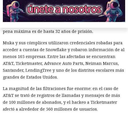
Muka, de 26 años, se declaró culpable de cargos de fraude
informático y telefónico, robo agravado de datos personales
y conspiración en un tribunal federal del estado de
Washington. Su sentencia se dictará el 27 de octubre; la
pena máxima es de hasta 32 años de prisión.
Muka y sus cómplices utilizaron credenciales robadas para
acceder a cuentas de Snowflake y robaron información de al
menos 165 empresas. Entre las afectadas se encuentran
AT&T, Ticketmaster, Advance Auto Parts, Neiman Marcus,
Santander, LendingTree y uno de los distritos escolares más
grandes de Estados Unidos.
La magnitud de las filtraciones fue enorme: en el caso de
AT&T se trató de registros de llamadas y mensajes de más
de 100 millones de abonados, y el hackeo a Ticketmaster
afectó a alrededor de 560 millones de usuarios.
Según la investigación, los hackeos ocurrieron entre febrero
y octubre de 2024. Los atacantes accedieron a cuentas