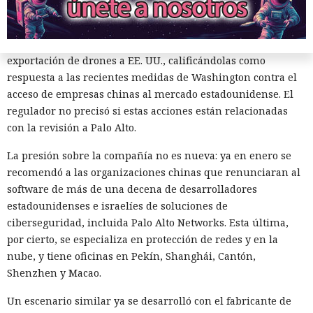
alcanzada en las últimas cumbres bilaterales. El día
anterior, el Ministerio de Comercio de China anunció
nuevas restricciones contra empresas estadounidenses y la
exportación de drones a EE. UU., calificándolas como
respuesta a las recientes medidas de Washington contra el
acceso de empresas chinas al mercado estadounidense. El
regulador no precisó si estas acciones están relacionadas
con la revisión a Palo Alto.
La presión sobre la compañía no es nueva: ya en enero se
El sonado hackeo a Snowflake
recomendó a las organizaciones chinas que renunciaran al
no quedó impune: detenido el
software de más de una decena de desarrolladores
autor, ya espera sentencia en
estadounidenses e israelíes de soluciones de
ciberseguridad, incluida Palo Alto Networks. Esta última,
una celda.
por cierto, se especializa en protección de redes y en la
nube, y tiene oficinas en Pekín, Shanghái, Cantón,
Shenzhen y Macao.
10:34 / 07.08.2026
Un escenario similar ya se desarrolló con el fabricante de