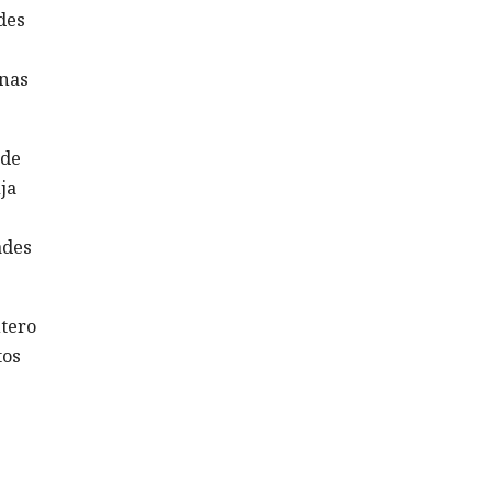
des
unas
ode
ja
ades
tero
tos