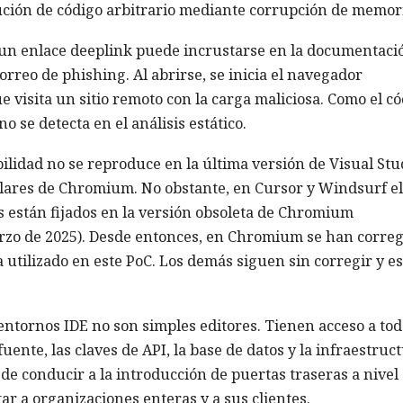
ción de código arbitrario mediante corrupción de memor
: un enlace deeplink puede incrustarse en la documentaci
reo de phishing. Al abrirse, se inicia el navegador
visita un sitio remoto con la carga maliciosa. Como el có
 se detecta en el análisis estático.
lidad no se reproduce en la última versión de Visual Stu
ulares de Chromium. No obstante, en Cursor y Windsurf el
 están fijados en la versión obsoleta de Chromium
arzo de 2025). Desde entonces, en Chromium se han corre
a utilizado en este PoC. Los demás siguen sin corregir y e
entornos IDE no son simples editores. Tienen acceso a tod
fuente, las claves de API, la base de datos y la infraestruc
e conducir a la introducción de puertas traseras a nivel
ar a organizaciones enteras y a sus clientes.