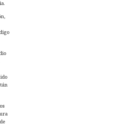
ia.
ón,
digo
dio
gido
stán
os
tura
 de