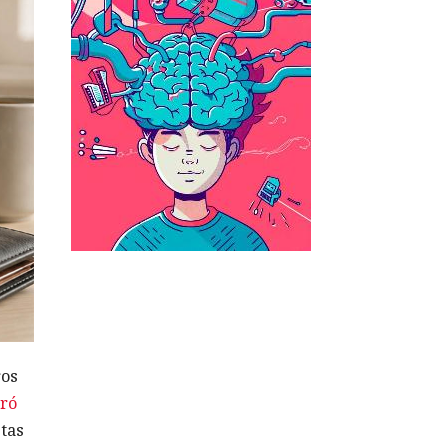
ros
ró
tas