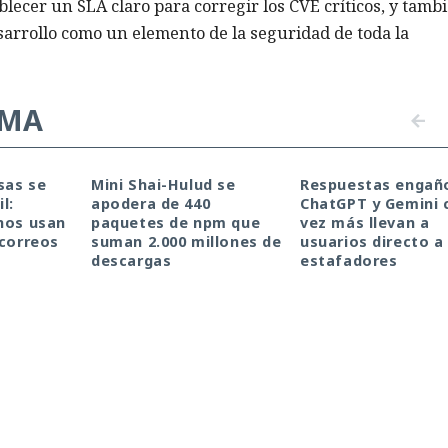
ecer un SLA claro para corregir los CVE críticos, y tambi
esarrollo como un elemento de la seguridad de toda la
EMA
sas se
Mini Shai-Hulud se
Respuestas engañ
l:
apodera de 440
ChatGPT y Gemini 
nos usan
paquetes de npm que
vez más llevan a
 correos
suman 2.000 millones de
usuarios directo a
descargas
estafadores