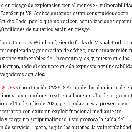
n en riesgo de explotación por al menos 94 vulnerabilida
 JavaScript V8. Ambos entornos están construidos sobre
 Studio Code, por lo que no reciben actualizaciones oport
,8 millones de usuarios están en riesgo.
ó que Cursor y Windsurf, siendo forks de Visual Studio C
ocompletado y generación de código, usan una versión fi
ersiones vulnerables de Chromium y V8, y, puesto que los
 Electron, todo el conjunto queda expuesto a vulnerabilid
avegadores actuales.
25-7656
(puntuación CVSS: 8.8): un desbordamiento de en
unciones con un número extremadamente alto de argumen
mium el 15 de julio de 2025, pero todavía está presente en
mostraron con éxito un exploit funcional mediante un
 y carga un script malicioso. Esto provoca la caída del
de servicio— pero, según los autores, la vulnerabilidad