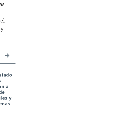
as
el
 y
siado
Private Relay de Apple
Tu monedero cripto f
s
falla: WebKit localiza tu
hackeado en tu portát
on a
IP y la revela al sitio
de casa. Culpa de la
de
web
antigua librería
les y
CryptoJS.
penas