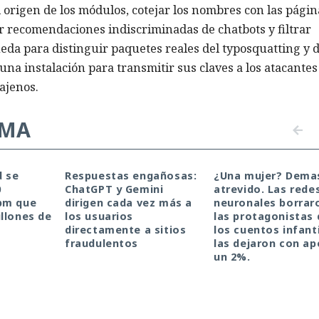
l origen de los módulos, cotejar los nombres con las págin
uir recomendaciones indiscriminadas de chatbots y filtrar
da para distinguir paquetes reales del typosquatting y d
 una instalación para transmitir sus claves a los atacantes
ajenos.
EMA
d se
Respuestas engañosas:
¿Una mujer? Dema
0
ChatGPT y Gemini
atrevido. Las rede
pm que
dirigen cada vez más a
neuronales borrar
llones de
los usuarios
las protagonistas 
directamente a sitios
los cuentos infanti
fraudulentos
las dejaron con a
un 2%.