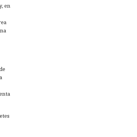
y, en
rea
ena
 de
a
menta
etes