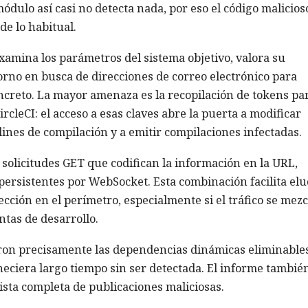
módulo así casi no detecta nada, por eso el código malicios
e lo habitual.
 examina los parámetros del sistema objetivo, valora su
torno en busca de direcciones de correo electrónico para
ncreto. La mayor amenaza es la recopilación de tokens pa
rcleCI: el acceso a esas claves abre la puerta a modificar
lines de compilación y a emitir compilaciones infectadas.
: solicitudes GET que codifican la información en la URL,
ersistentes por WebSocket. Esta combinación facilita elu
ección en el perímetro, especialmente si el tráfico se mezc
ntas de desarrollo.
eron precisamente las dependencias dinámicas eliminables
ciera largo tiempo sin ser detectada. El informe tambié
ista completa de publicaciones maliciosas.