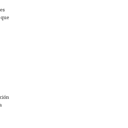
les
ó que
ción
a