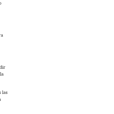
o
ra
dir
la
 las
n