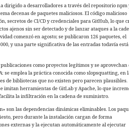
dirigido a desarrolladores a través del repositorio npm 
stema decenas de paquetes maliciosos. El código malicioso
ón, secretos de CI/CD y credenciales para GitHub, lo que c
ctos ajenos sin ser detectado y de lanzar ataques a la cad
tividad comenzó en agosto; se publicaron 126 paquetes, el
00, y una parte significativa de las entradas todavía está
 publicaciones como proyectos legítimos y se aprovechan
IA: se emplea la práctica conocida como slopsquatting, en l
s de bibliotecas que no existen pero parecen plausibles.
que imitan herramientas de GitLab y Apache, lo que incre
cilita la infiltración en la cadena de suministro.
n» son las dependencias dinámicas eliminables. Los paqu
esto, pero durante la instalación cargan de forma
iones externas y la ejecutan automáticamente al ejecutar