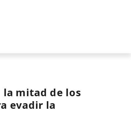
ajeno por tu red
doméstica.
 la mitad de los
a evadir la