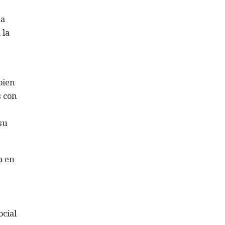
la
 la
bien
s con
su
a en
ocial