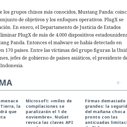
e los grupos chinos más conocidos, Mustang Panda: coin
conjunto de objetivos y los enfoques operativos. PlugX se
ción. En enero, el Departamento de Justicia de Estados
eliminar PlugX de más de 4.000 dispositivos estadouniden
tang Panda. Entonces el malware se había detectado en
170 países. Entre las víctimas del grupo figuran la Uni
es, jefes de gobierno de países asiáticos, el presidente d
 Indonesia.
EMA
 amenace
Microsoft: «miles de
Firmas demasiado
Tierra, la
compilaciones se
grandes: la seguri
drá que
paralizarán el 1 de
del mañana choca
eta
noviembre». NuGet
pronto con las
revoca las claves API
anticuadas limitac