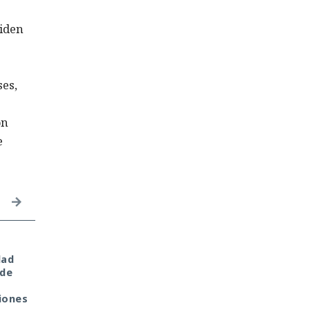
ciden
ses,
ón
e
Amor, criptomonedas y
Mientras veías una
dad
esclavitud: OpenAI
película, tu televisor
 de
descubre una red
Samsung pudo haber
internacional de
estado canalizando
iones
estafas en ChatGPT
durante horas tráfico