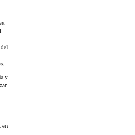
ea
l
 del
s.
ia y
zar
n en