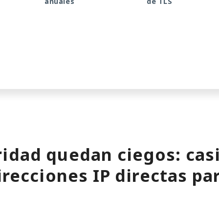
anuales
de TLS
idad quedan ciegos: casi
irecciones IP directas par