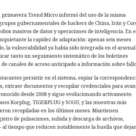
n primavera Trend Micro informó del uso de la misma
 grupos gubernamentales de hackers de China, Irán y Cor
robos masivos de datos y operaciones de inteligencia. En e
nquietante la rapidez de adaptación: apenas seis meses
lo, la vulnerabilidad ya había sido integrada en el arsenal
icar tanto un seguimiento sistemático de los boletines
 de canales de acceso anticipado a información sobre fallo
atacantes persistir en el sistema, espiar la correspondenc
os, extraer documentos y recopilar credenciales para avan
 conocido desde 2008 y sigue evolucionando activamente.
iones Korplug, TIGERPLUG y SOGU, y las muestras más
ueron recopiladas en los últimos meses. Mantienen
istro de pulsaciones, subida y descarga de archivos,
— al tiempo que reducen notablemente la huella que deja