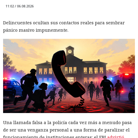
11:02 / 06.08.2026
Un solo enlace de un chatbot puede desatar una catástrofe
financiera
Delincuentes ocultan sus contactos reales para sembrar
pánico masivo impunemente.
Cuanto más segura parece la IA al responder a una
pregunta sencilla, más fácil es tomar un enlace erróneo por
Una llamada falsa a la policía cada vez más a menudo pasa
oficial, y una comprobación de Netcraft
mostró
que los
de ser una venganza personal a una forma de paralizar el
asistentes de búsqueda ya dirigen a usuarios hacia recursos
funcionamiento de instituciones enteras: el FBI
advirtió