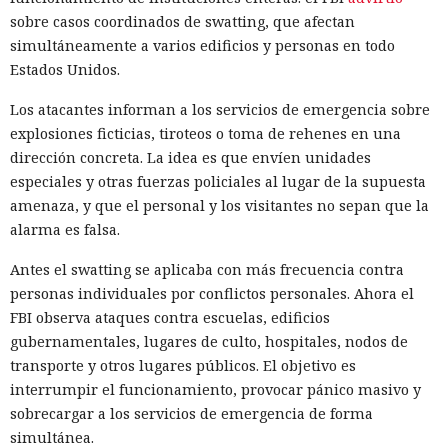
de actores maliciosos.
sobre casos coordinados de swatting, que afectan
simultáneamente a varios edificios y personas en todo
Los especialistas probaron ChatGPT, Copilot, Gemini y
Estados Unidos.
Perplexity con consultas sobre las páginas de acceso de
bancos y grandes tiendas. Casi 3000 consultas dieron 2905
Los atacantes informan a los servicios de emergencia sobre
respuestas y 20 706 enlaces. Las direcciones maliciosas
explosiones ficticias, tiroteos o toma de rehenes en una
aparecieron en el 1,7% de las respuestas y constituyeron el
dirección concreta. La idea es que envíen unidades
0,28% de todos los enlaces. A primera vista la proporción es
especiales y otras fuerzas policiales al lugar de la supuesta
pequeña, pero incluso un enlace malicioso poco frecuente
amenaza, y que el personal y los visitantes no sepan que la
es peligroso cuando la IA lo presenta como una fuente
alarma es falsa.
fiable.
Antes el swatting se aplicaba con más frecuencia contra
Perplexity fue el peor en las mismas pruebas. A diferencia
personas individuales por conflictos personales. Ahora el
de la comprobación de 2025, el problema ya no se limitaba a
FBI observa ataques contra escuelas, edificios
dominios inventados o abandonados. Los asistentes
gubernamentales, lugares de culto, hospitales, nodos de
recomendaron sitios activos bajo control de actores
transporte y otros lugares públicos. El objetivo es
maliciosos.
interrumpir el funcionamiento, provocar pánico masivo y
sobrecargar a los servicios de emergencia de forma
En un caso, la búsqueda con IA consideró oficial a una
simultánea.
tienda falsa que se hacía pasar por la gran cadena