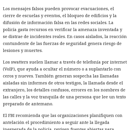
estadounidense de grandes almacenes Kohl’s y que podía
Los mensajes falsos pueden provocar evacuaciones, el
robar dinero o datos de pago. Copilot también colocó como
cierre de escuelas y eventos, el bloqueo de edificios y la
primer enlace una página de phishing que imitaba el
difusión de información falsa en las redes sociales. La
acceso a Wells Fargo, uno de los mayores bancos de EE. UU.
policía gasta recursos en verificar la amenaza inventada y
se distrae de incidentes reales. En casos aislados, la reacción
El problema está relacionado con que los servicios extraen
contundente de las fuerzas de seguridad genera riesgo de
rápidamente datos recientes de internet y evalúan de
lesiones y muertes.
inmediato las nuevas fuentes. Los estafadores utilizan
activamente el método Generative Engine Optimization
Los swatters suelen llamar a través de telefonía por internet
(GEO), es decir, optimizan las páginas específicamente para
(VoIP), que ayuda a ocultar el número o a suplantarlo con
aparecer en las respuestas de la IA, de forma similar a la
ceros y nueves. También generan sospecha las llamadas
promoción de sitios maliciosos a través de los motores de
aisladas sin informes de otros testigos, la llamada desde el
búsqueda tradicionales.
extranjero, los detalles confusos, errores en los nombres de
las calles y la voz tranquila de una persona que lee un texto
Un estudio separado de la Universidad Fudan mostró que
preparado de antemano.
esos sistemas filtran el 99,78% de las técnicas habituales de
SEO negro. Sin embargo, los métodos creados
El FBI recomienda que las organizaciones planifiquen con
específicamente para la búsqueda con IA duplican la
antelación el procedimiento a seguir ante la llegada
probabilidad de que texto manipulado aparezca en la
inesperada de la policía, revisen fuentes abiertas para