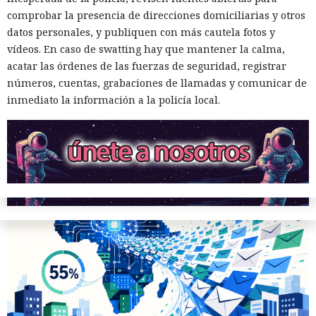
Robar a empresas se vuelve más
respuesta.
comprobar la presencia de direcciones domiciliarias y otros
fácil: hackers africanos usan IA
datos personales, y publiquen con más cautela fotos y
Netcraft aconseja a los usuarios guardar las direcciones
para enviar correos masivos
vídeos. En caso de swatting hay que mantener la calma,
correctas de las páginas de acceso, especialmente para los
acatar las órdenes de las fuerzas de seguridad, registrar
servicios bancarios. A las empresas se les recomienda
números, cuentas, grabaciones de llamadas y comunicar de
supervisar los sitios falsos que se promueven mediante GEO
10:35 / 06.08.2026
inmediato la información a la policía local.
y solicitar su eliminación antes del inicio de ataques
masivos.
Las pérdidas financieras crecen más rápido que la
capacidad de las fuerzas del orden