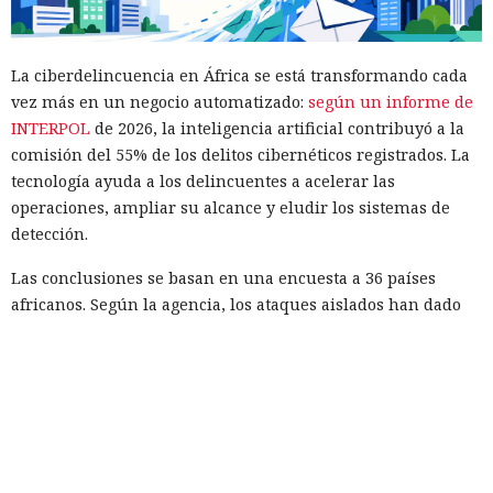
La ciberdelincuencia en África se está transformando cada
vez más en un negocio automatizado:
según un informe de
INTERPOL
de 2026, la inteligencia artificial contribuyó a la
comisión del 55% de los delitos cibernéticos registrados. La
tecnología ayuda a los delincuentes a acelerar las
operaciones, ampliar su alcance y eludir los sistemas de
detección.
Las conclusiones se basan en una encuesta a 36 países
africanos. Según la agencia, los ataques aislados han dado
paso a una industria transfronteriza, mientras que las leyes
y las capacidades técnicas de los cuerpos de seguridad
varían notablemente entre países.
Desde 2024, las pérdidas relacionadas con la
ciberdelincuencia han aumentado más del doble, de 192 a
484 millones de dólares. El principal daño provino de