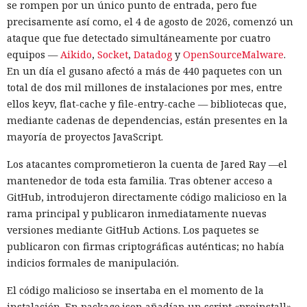
se rompen por un único punto de entrada, pero fue
precisamente así como, el 4 de agosto de 2026, comenzó un
ataque que fue detectado simultáneamente por cuatro
equipos —
Aikido
,
Socket
,
Datadog
y
OpenSourceMalware
.
En un día el gusano afectó a más de 440 paquetes con un
total de dos mil millones de instalaciones por mes, entre
ellos keyv, flat-cache y file-entry-cache — bibliotecas que,
mediante cadenas de dependencias, están presentes en la
mayoría de proyectos JavaScript.
Los atacantes comprometieron la cuenta de Jared Ray —el
mantenedor de toda esta familia. Tras obtener acceso a
GitHub, introdujeron directamente código malicioso en la
rama principal y publicaron inmediatamente nuevas
versiones mediante GitHub Actions. Los paquetes se
publicaron con firmas criptográficas auténticas; no había
indicios formales de manipulación.
El código malicioso se insertaba en el momento de la
instalación. En package.json añadían un script «preinstall»