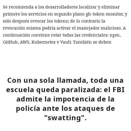
Se recomienda a los desarrolladores localizar y eliminar
primero los servicios en segundo plano gh-token-monitor, y
solo después revocar los tokens; de lo contrario la
revocación misma podría activar el manejador malicioso. A
continuación conviene rotar todas las credenciales: npm,
GitHub, AWS, Kubernetes y Vault. También se deben
inspeccionar los repositorios en busca de commits
inesperados y de archivos ajenos .claude y .vscode.
Con una sola llamada, toda una
Respuestas engañosas:
escuela queda paralizada: el FBI
ChatGPT y Gemini cada vez más
admite la impotencia de la
llevan a usuarios directo a
policía ante los ataques de
estafadores
"swatting".
12:08 / 06.08.2026