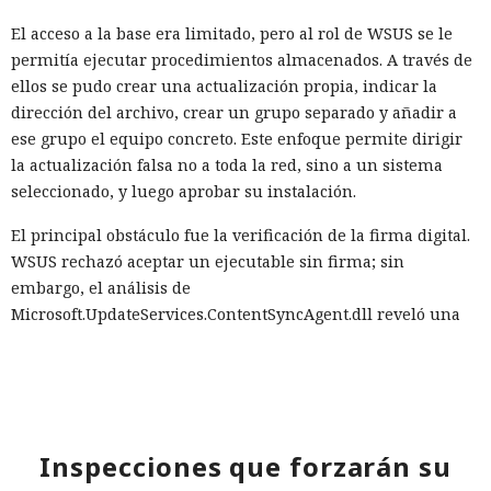
El acceso a la base era limitado, pero al rol de WSUS se le
permitía ejecutar procedimientos almacenados. A través de
ellos se pudo crear una actualización propia, indicar la
dirección del archivo, crear un grupo separado y añadir a
ese grupo el equipo concreto. Este enfoque permite dirigir
la actualización falsa no a toda la red, sino a un sistema
seleccionado, y luego aprobar su instalación.
El principal obstáculo fue la verificación de la firma digital.
WSUS rechazó aceptar un ejecutable sin firma; sin
embargo, el análisis de
Microsoft.UpdateServices.ContentSyncAgent.dll reveló una
excepción en la lógica de comprobación. Para archivos con
la extensión .txt o .esd la verificación del certificado se
omite. En el laboratorio renombraron la carga maliciosa
como Ghost.txt, y WSUS aceptó el archivo.
Inspecciones que forzarán su
Tras el lanzamiento manual de la actualización, la estación
de trabajo de prueba instaló la carga y se conectó con éxito