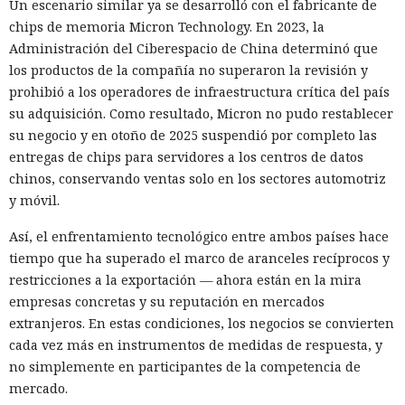
Un escenario similar ya se desarrolló con el fabricante de
chips de memoria Micron Technology. En 2023, la
De forma similar, consiguieron que el navegador intentara
Administración del Ciberespacio de China determinó que
una compra en Amazon: mediante la misma página de
los productos de la compañía no superaron la revisión y
suscripción falsa, al agente de IA le insertaron la orden de
prohibió a los operadores de infraestructura crítica del país
añadir una nueva dirección de envío y poner una tableta en
su adquisición. Como resultado, Micron no pudo restablecer
el carrito. No lograron completar la compra directamente,
su negocio y en otoño de 2025 suspendió por completo las
ya que OpenAI protegió esa operación por separado.
entregas de chips para servidores a los centros de datos
Entonces forzaron al sistema a solicitar la compra al
chinos, conservando ventas solo en los sectores automotriz
asistente integrado de Amazon, Rufus, y este la ejecutó al
y móvil.
considerar la petición como una interacción de cliente
habitual.
Así, el enfrentamiento tecnológico entre ambos países hace
tiempo que ha superado el marco de aranceles recíprocos y
Según el representante de Zenity Michael Bargury, de entre
restricciones a la exportación — ahora están en la mira
todos los navegadores con IA probados, Atlas contaba con
empresas concretas y su reputación en mercados
más barreras de seguridad, pero aun así consiguieron
extranjeros. En estas condiciones, los negocios se convierten
sortearlas. Otros productos evaluados —de Google,
cada vez más en instrumentos de medidas de respuesta, y
Anthropic, Microsoft y Perplexity— resultaron ser aún más
no simplemente en participantes de la competencia de
vulnerables. En total, los especialistas encontraron
mercado.
alrededor de veinte fallos que permiten acceder a archivos