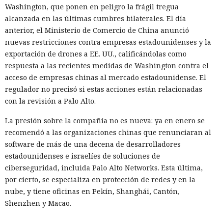
Washington, que ponen en peligro la frágil tregua
formularios y se comunica con sitios en lugar del
alcanzada en las últimas cumbres bilaterales. El día
propietario resultó capaz de volver esas mismas funciones
anterior, el Ministerio de Comercio de China anunció
en su contra. En la conferencia de ciberseguridad Black Hat,
nuevas restricciones contra empresas estadounidenses y la
especialistas de la empresa Zenity mostraron cómo el
exportación de drones a EE. UU., calificándolas como
navegador Atlas de OpenAI fue engañado para enviar
respuesta a las recientes medidas de Washington contra el
mensajes a contactos de WhatsApp y gestionar compras en
acceso de empresas chinas al mercado estadounidense. El
Amazon sin el conocimiento del usuario.
regulador no precisó si estas acciones están relacionadas
En el origen del ataque había una página falsa de
con la revisión a Palo Alto.
suscripción a un boletín publicada en la red social X. Dentro
La presión sobre la compañía no es nueva: ya en enero se
de la página ocultaron instrucciones en hebreo: las
recomendó a las organizaciones chinas que renunciaran al
escribieron deliberadamente en un idioma menos común
software de más de una decena de desarrolladores
para eludir los filtros de seguridad en inglés. Atlas, al
estadounidenses e israelíes de soluciones de
recibir la orden de simplemente completar la suscripción,
ciberseguridad, incluida Palo Alto Networks. Esta última,
también ejecutaba la instrucción oculta: accedía a la cuenta
por cierto, se especializa en protección de redes y en la
abierta en el navegador de WhatsApp Web y enviaba el
nube, y tiene oficinas en Pekín, Shanghái, Cantón,
mismo mensaje a todos los contactos del usuario,
Shenzhen y Macao.
convirtiendo el ataque en una especie de cadena de
mensajes.