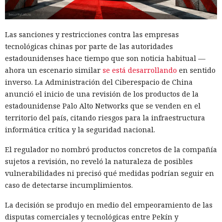
13:36 / 07.08.2026
Las sanciones y restricciones contra las empresas
tecnológicas chinas por parte de las autoridades
Un comando oculto en hebreo eludió la seguridad de Atlas y
estadounidenses hace tiempo que son noticia habitual —
otros navegadores con IA.
ahora un escenario similar
se está desarrollando
en sentido
inverso. La Administración del Ciberespacio de China
anunció el inicio de una revisión de los productos de la
estadounidense Palo Alto Networks que se venden en el
territorio del país, citando riesgos para la infraestructura
informática crítica y la seguridad nacional.
El regulador no nombró productos concretos de la compañía
sujetos a revisión, no reveló la naturaleza de posibles
vulnerabilidades ni precisó qué medidas podrían seguir en
caso de detectarse incumplimientos.
La decisión se produjo en medio del empeoramiento de las
disputas comerciales y tecnológicas entre Pekín y
El navegador que por sí mismo navega por páginas, rellena