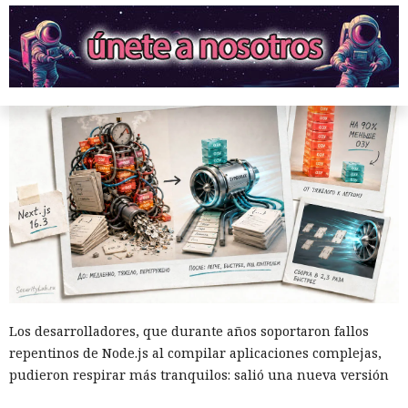
Ingenieros reducen en un 90% el consumo de memoria
RAM y aceleran la compilación 2,3 veces.
Los desarrolladores, que durante años soportaron fallos
repentinos de Node.js al compilar aplicaciones complejas,
pudieron respirar más tranquilos: salió una nueva versión
del framework de JavaScript Next.js, que promete librarlos