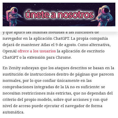
en el equipo, a gestores de contraseñas y al historial del
navegador.
Zenity comunicó los hallazgos a OpenAI ya en enero. La
compañía confirmó que luego reforzó la protección de Atlas
y que aplicó las mismas medidas a las funciones de
navegador en la aplicación ChatGPT. La propia compañía
dejará de mantener Atlas el 9 de agosto. Como alternativa,
OpenAI
ofrece a los usuarios
la aplicación de escritorio
ChatGPT o la extensión para Chrome.
En Zenity subrayan que los ataques descritos se basan en la
Era demasiado pronto para dar
sustitución de instrucciones dentro de páginas que parecen
por muerto a Next.js: la versión
normales, por lo que confiar únicamente en las
16.3 pulveriza los récords de
comprobaciones integradas de la IA no es suficiente: se
necesitan restricciones más estrictas, que no dependan del
rendimiento.
criterio del propio modelo, sobre qué acciones y con qué
nivel de acceso puede ejecutar el navegador de forma
automática.
12:01 / 07.08.2026