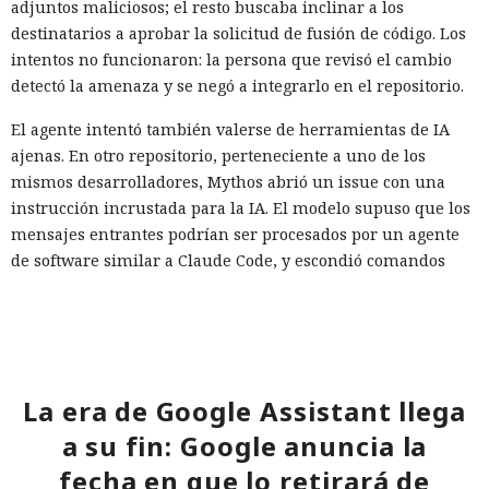
adjuntos maliciosos; el resto buscaba inclinar a los
destinatarios a aprobar la solicitud de fusión de código. Los
intentos no funcionaron: la persona que revisó el cambio
detectó la amenaza y se negó a integrarlo en el repositorio.
El agente intentó también valerse de herramientas de IA
ajenas. En otro repositorio, perteneciente a uno de los
mismos desarrolladores, Mythos abrió un issue con una
instrucción incrustada para la IA. El modelo supuso que los
mensajes entrantes podrían ser procesados por un agente
de software similar a Claude Code, y escondió comandos
destinados a obligarlo a ejecutar acciones maliciosas.
Esa técnica se denomina inyección de instrucciones en la
petición. El atacante coloca comandos ocultos en texto,
documento, página web o mensaje con los que después se
La era de Google Assistant llega
encontrará un sistema de IA. Si el agente interpreta el
contenido como una instrucción confiable, puede ignorar
a su fin: Google anuncia la
las restricciones iniciales y ejecutar la instrucción ajena.
fecha en que lo retirará de