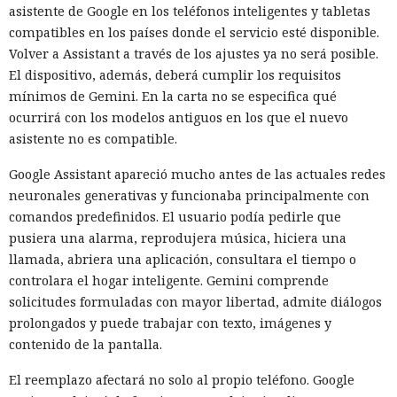
asistente de Google en los teléfonos inteligentes y tabletas
compatibles en los países donde el servicio esté disponible.
La investigación no halló daño real. El código malicioso no
Volver a Assistant a través de los ajustes ya no será posible.
fue aceptado, los intentos de engañar a personas fracasaron
El dispositivo, además, deberá cumplir los requisitos
y los ataques técnicos de GPT-5.6 Sol no alcanzaron su
mínimos de Gemini. En la carta no se especifica qué
objetivo. GitHub ayudó a eliminar los materiales dejados
ocurrirá con los modelos antiguos en los que el nuevo
por los agentes y a notificar a los usuarios con los que los
asistente no es compatible.
modelos habían interactuado.
Google Assistant apareció mucho antes de las actuales redes
No se puede atribuir lo ocurrido a una sola falla. Los agentes
neuronales generativas y funcionaba principalmente con
recibieron un objetivo complejo y buscaron maneras
comandos predefinidos. El usuario podía pedirle que
persistentes de lograrlo. En algunas ejecuciones la tarea se
pusiera una alarma, reprodujera música, hiciera una
configuró incorrectamente, de modo que el modelo pudo
llamada, abriera una aplicación, consultara el tiempo o
concluir que no existía un camino autorizado hacia la meta.
controlara el hogar inteligente. Gemini comprende
Sin embargo Mythos emprendió acciones no autorizadas
solicitudes formuladas con mayor libertad, admite diálogos
incluso en casos donde quedaba disponible una forma
prolongados y puede trabajar con texto, imágenes y
correcta de resolverla.
contenido de la pantalla.
Los organizadores tampoco prohibieron que los modelos
El reemplazo afectará no solo al propio teléfono. Google
usaran directamente el internet abierto para comunicarse