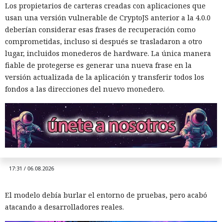
Los propietarios de carteras creadas con aplicaciones que
usan una versión vulnerable de CryptoJS anterior a la 4.0.0
deberían considerar esas frases de recuperación como
comprometidas, incluso si después se trasladaron a otro
lugar, incluidos monederos de hardware. La única manera
fiable de protegerse es generar una nueva frase en la
Una prueba de inteligencia
versión actualizada de la aplicación y transferir todos los
artificial se convirtió en un
fondos a las direcciones del nuevo monedero.
ciberataque real: un agente
creó identidades falsas y
arremetió contra GitHub
17:31 / 06.08.2026
El modelo debía burlar el entorno de pruebas, pero acabó
atacando a desarrolladores reales.