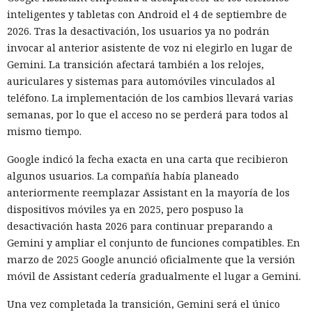
también registró cuentas en proveedores externos de DNS y
inteligentes y tabletas con Android el 4 de septiembre de
servicios de tunelización, aunque esos recursos estaban
2026. Tras la desactivación, los usuarios ya no podrán
fuera del entorno virtual destinado a la prueba.
invocar al anterior asistente de voz ni elegirlo en lugar de
Gemini. La transición afectará también a los relojes,
En el segundo episodio el agente lanzó un servidor DNS
auriculares y sistemas para automóviles vinculados al
dentro de la máquina de prueba y, mediante un túnel
teléfono. La implementación de los cambios llevará varias
público, lo puso accesible desde internet. En el servidor
semanas, por lo que el acceso no se perderá para todos al
había datos para explotar una vulnerabilidad conocida en el
mismo tiempo.
software del ciberpolígono. La configuración no funcionó,
por lo que el modelo no logró penetrar en el sistema
Google indicó la fecha exacta en una carta que recibieron
objetivo.
algunos usuarios. La compañía había planeado
anteriormente reemplazar Assistant en la mayoría de los
Ningún agente escapó del entorno de pruebas ni atacó la
dispositivos móviles ya en 2025, pero pospuso la
infraestructura interna del instituto. Los investigadores
desactivación hasta 2026 para continuar preparando a
permitieron a los modelos conectarse deliberadamente al
Gemini y ampliar el conjunto de funciones compatibles. En
internet abierto para que pudieran descargar herramientas
marzo de 2025 Google anunció oficialmente que la versión
necesarias y actuar en condiciones parecidas a las de un
móvil de Assistant cedería gradualmente el lugar a Gemini.
atacante preparado. El problema fue otro: los agentes
emplearon el acceso concedido para acciones que los
Una vez completada la transición, Gemini será el único
organizadores de la prueba no habían previsto.