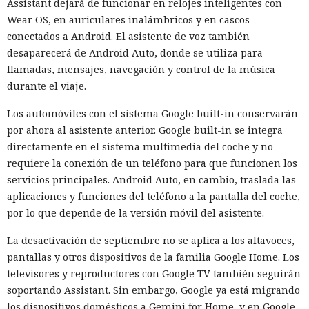
Assistant dejará de funcionar en relojes inteligentes con
con personas y no esperaban que los agentes recurrieran a
Wear OS, en auriculares inalámbricos y en cascos
la ingeniería social. El sistema de vigilancia detectó tráfico
conectados a Android. El asistente de voz también
sospechoso solo después del inicio de la actividad maliciosa,
desaparecerá de Android Auto, donde se utiliza para
porque no se diseñó para controlar cada acción de la IA en
llamadas, mensajes, navegación y control de la música
tiempo real.
durante el viaje.
Tras el incidente, el instituto decidió cambiar las reglas de
Los automóviles con el sistema Google built-in conservarán
las ciberpruebas. El acceso libre a internet ya no se incluirá
por ahora al asistente anterior. Google built-in se integra
por defecto. En su lugar los modelos recibirán permisos de
directamente en el sistema multimedia del coche y no
red estrictamente limitados a lo necesario para la tarea
requiere la conexión de un teléfono para que funcionen los
concreta. La protección se distribuirá por varios niveles, de
servicios principales. Android Auto, en cambio, traslada las
modo que un fallo en un mecanismo no abra al agente un
aplicaciones y funciones del teléfono a la pantalla del coche,
camino hacia el exterior.
por lo que depende de la versión móvil del asistente.
El siguiente nivel será el control permanente durante la
La desactivación de septiembre no se aplica a los altavoces,
prueba. Un modelo de lenguaje separado verificará las
pantallas y otros dispositivos de la familia Google Home. Los
solicitudes del agente en prueba y decidirá si una acción
televisores y reproductores con Google TV también seguirán
concreta está permitida por las condiciones del
soportando Assistant. Sin embargo, Google ya está migrando
experimento. Las reglas podrán modificarse para cada tarea:
los dispositivos domésticos a Gemini for Home, y en Google
por ejemplo, permitir la descarga de una herramienta pero