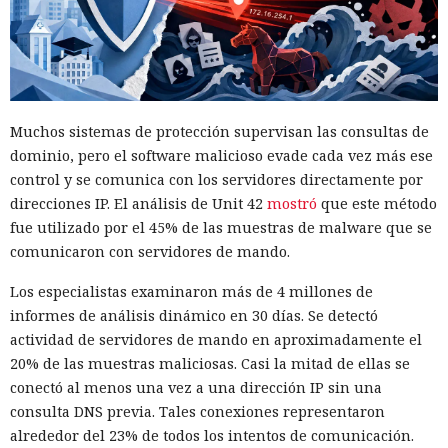
fácil: hackers africanos usan IA
inmediato la información a la policía local.
para enviar correos masivos
10:35 / 06.08.2026
Muchos sistemas de protección supervisan las consultas de
dominio, pero el software malicioso evade cada vez más ese
Las pérdidas financieras crecen más rápido que la
control y se comunica con los servidores directamente por
capacidad de las fuerzas del orden
direcciones IP. El análisis de Unit 42
mostró
que este método
fue utilizado por el 45% de las muestras de malware que se
comunicaron con servidores de mando.
Los especialistas examinaron más de 4 millones de
informes de análisis dinámico en 30 días. Se detectó
actividad de servidores de mando en aproximadamente el
20% de las muestras maliciosas. Casi la mitad de ellas se
conectó al menos una vez a una dirección IP sin una
consulta DNS previa. Tales conexiones representaron
alrededor del 23% de todos los intentos de comunicación.