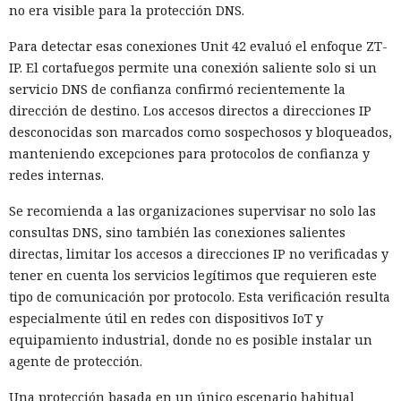
no era visible para la protección DNS.
verificaciones biométricas, abrir cuentas y solicitar créditos
móviles.
Para detectar esas conexiones Unit 42 evaluó el enfoque ZT-
IP. El cortafuegos permite una conexión saliente solo si un
Cuatro operaciones coordinadas por INTERPOL dieron lugar
servicio DNS de confianza confirmó recientemente la
a más de 1.500 detenciones, la incautación de cientos de
dirección de destino. Los accesos directos a direcciones IP
dispositivos y la devolución de más de 100 millones de
desconocidas son marcados como sospechosos y bloqueados,
dólares. INTERPOL instó a los países a unificar la
manteniendo excepciones para protocolos de confianza y
investigación forense digital, a intercambiar datos con
redes internas.
mayor rapidez, a desarrollar capacidades en el manejo de la
IA y a fortalecer la cooperación entre bancos, operadores de
Se recomienda a las organizaciones supervisar no solo las
telecomunicaciones y la policía.
consultas DNS, sino también las conexiones salientes
directas, limitar los accesos a direcciones IP no verificadas y
tener en cuenta los servicios legítimos que requieren este
tipo de comunicación por protocolo. Esta verificación resulta
especialmente útil en redes con dispositivos IoT y
equipamiento industrial, donde no es posible instalar un
agente de protección.
Una protección basada en un único escenario habitual