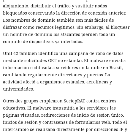
ingeniería social automatizada.
alojamiento, distribuir el tráfico y sustituir nodos
bloqueados conservando la dirección de conexión anterior.
El tipo de delito más común en 2025 siguió siendo el fraude
Los nombres de dominio también son más fáciles de
en Internet. Los delincuentes buscaban víctimas a través de
disfrazar como recursos legítimos. Sin embargo, al bloquear
redes sociales y servicios de pagos móviles. El 72% de los
un nombre de dominio los atacantes pierden todo un
países encuestados informó sobre la existencia de centros
conjunto de dispositivos ya infectados.
de fraude, encontrándose muchos de estos sitios sobre todo
en el sur y el oeste de África.
Unit 42 también identificó una campaña de robo de datos
mediante solicitudes GET no estándar. El malware enviaba
La IA también aumentó la credibilidad de los ataques por
información codificada a servidores en la nube en Brasil,
correo corporativo. Los delincuentes creaban mensajes
cambiando regularmente direcciones y puertos. La
verosímiles y atacaban organizaciones en Europa y
actividad afectó a organismos estatales, aerolíneas y
Norteamérica, distribuyendo la infraestructura entre varias
universidades.
jurisdicciones.
Otros dos grupos emplearon SectopRAT contra centros
Para el chantaje y el acoso los delincuentes utilizaron
educativos. El malware transmitía a los servidores las
deepfakes y otros materiales sintéticos. TrendAI detectó
páginas visitadas, redirecciones de inicio de sesión único,
indicios de extorsión sexual en aproximadamente 600.000
inicios de sesión y contraseñas de formularios web. Todo el
ocasiones. Los delincuentes también mezclaban datos
intercambio se realizaba directamente por direcciones IP y
reales y ficticios para crear identidades falsas, pasar