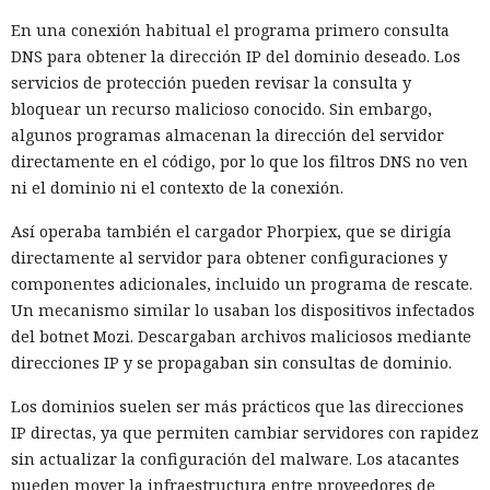
En una conexión habitual el programa primero consulta
La ciberdelincuencia en África se está transformando cada
DNS para obtener la dirección IP del dominio deseado. Los
vez más en un negocio automatizado:
según un informe de
servicios de protección pueden revisar la consulta y
INTERPOL
de 2026, la inteligencia artificial contribuyó a la
bloquear un recurso malicioso conocido. Sin embargo,
comisión del 55% de los delitos cibernéticos registrados. La
algunos programas almacenan la dirección del servidor
tecnología ayuda a los delincuentes a acelerar las
directamente en el código, por lo que los filtros DNS no ven
operaciones, ampliar su alcance y eludir los sistemas de
ni el dominio ni el contexto de la conexión.
detección.
Así operaba también el cargador Phorpiex, que se dirigía
Las conclusiones se basan en una encuesta a 36 países
directamente al servidor para obtener configuraciones y
africanos. Según la agencia, los ataques aislados han dado
componentes adicionales, incluido un programa de rescate.
paso a una industria transfronteriza, mientras que las leyes
Un mecanismo similar lo usaban los dispositivos infectados
y las capacidades técnicas de los cuerpos de seguridad
del botnet Mozi. Descargaban archivos maliciosos mediante
varían notablemente entre países.
direcciones IP y se propagaban sin consultas de dominio.
Desde 2024, las pérdidas relacionadas con la
Los dominios suelen ser más prácticos que las direcciones
ciberdelincuencia han aumentado más del doble, de 192 a
IP directas, ya que permiten cambiar servidores con rapidez
484 millones de dólares. El principal daño provino de
sin actualizar la configuración del malware. Los atacantes
esquemas fraudulentos con IA, el robo de credenciales y la
pueden mover la infraestructura entre proveedores de