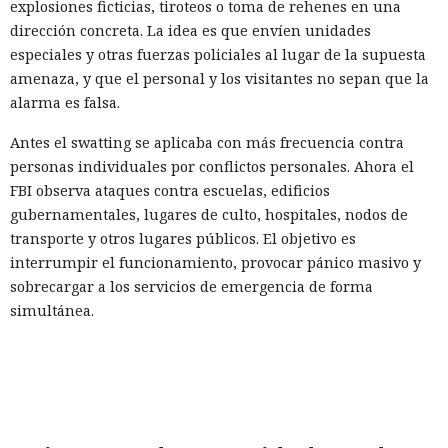
explosiones ficticias, tiroteos o toma de rehenes en una
dirección concreta. La idea es que envíen unidades
especiales y otras fuerzas policiales al lugar de la supuesta
amenaza, y que el personal y los visitantes no sepan que la
alarma es falsa.
Antes el swatting se aplicaba con más frecuencia contra
personas individuales por conflictos personales. Ahora el
FBI observa ataques contra escuelas, edificios
gubernamentales, lugares de culto, hospitales, nodos de
transporte y otros lugares públicos. El objetivo es
interrumpir el funcionamiento, provocar pánico masivo y
sobrecargar a los servicios de emergencia de forma
simultánea.
Los mensajes falsos pueden provocar evacuaciones, el
cierre de escuelas y eventos, el bloqueo de edificios y la
difusión de información falsa en las redes sociales. La
policía gasta recursos en verificar la amenaza inventada y
se distrae de incidentes reales. En casos aislados, la reacción