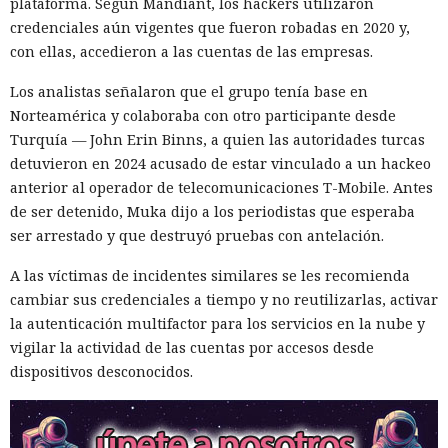
Babel, y es capaz de reducir el tiempo de compilación en un
plataforma. Según Mandiant, los hackers utilizaron
34% en arranque en frío y en un 46% en recompilación.
credenciales aún vigentes que fueron robadas en 2020 y,
con ellas, accedieron a las cuentas de las empresas.
La mejora de rendimiento también afectó a la ejecución del
código. El paso a TypeScript versión 7, reescrito en Go, según
Los analistas señalaron que el grupo tenía base en
la estimación del equipo de Next.js acelera el
Norteamérica y colaboraba con otro participante desde
funcionamiento aproximadamente diez veces. En el
Turquía — John Erin Binns, a quien las autoridades turcas
servidor, renunciar a la conversión de los web streams a
detuvieron en 2024 acusado de estar vinculado a un hackeo
favor de los streams nativos de Node.js en toda la capa de
anterior al operador de telecomunicaciones T-Mobile. Antes
renderizado permite procesar un 22% más de solicitudes
de ser detenido, Muka dijo a los periodistas que esperaba
sin cambiar el código de las aplicaciones.
ser arrestado y que destruyó pruebas con antelación.
Entre otras novedades figuran la unificación de la carga útil
A las víctimas de incidentes similares se les recomienda
para reducir el número de solicitudes de precarga, un
cambiar sus credenciales a tiempo y no reutilizarlas, activar
mejor caché de archivos estáticos, la herramienta de
la autenticación multifactor para los servicios en la nube y
depuración Instant Navigations, que muestra los
vigilar la actividad de las cuentas por accesos desde
componentes lentos, documentación con soporte de
dispositivos desconocidos.
versiones para agentes de IA, límites propios de manejo de
errores y compatibilidad con importaciones de archivos tipo
«glob».