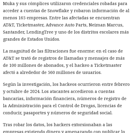
Muka y sus cómplices utilizaron credenciales robadas para
acceder a cuentas de Snowflake y robaron información de al
menos 165 empresas. Entre las afectadas se encuentran
AT&T, Ticketmaster, Advance Auto Parts, Neiman Marcus,
Santander, LendingTree y uno de los distritos escolares más
Los desarrolladores, que durante años soportaron fallos
grandes de Estados Unidos.
repentinos de Node.js al compilar aplicaciones complejas,
La magnitud de las filtraciones fue enorme: en el caso de
pudieron respirar más tranquilos: salió una nueva versión
AT&T se trató de registros de llamadas y mensajes de más
del framework de JavaScript Next.js, que promete librarlos
de 100 millones de abonados, y el hackeo a Ticketmaster
del conocido mensaje «FATAL ERROR». El equipo de Next.js
p
afectó a alrededor de 560 millones de usuarios.
resentó
la versión 16.3 — la primera actualización
importante desde octubre de 2025, que reduce el consumo
Según la investigación, los hackeos ocurrieron entre febrero
de memoria RAM en desarrollo hasta un 90% y, además,
y octubre de 2024. Los atacantes accedieron a cuentas
acelera el renderizado y el funcionamiento en general.
bancarias, información financiera, números de registro de
la Administración para el Control de Drogas, licencias de
La contribución principal a la economía de memoria la
conducir, pasaportes y números de seguridad social.
aporta el empaquetador integrado Turbopack, que desde
2022 sustituye progresivamente a Webpack en el proyecto.
Tras robar los datos, los hackers extorsionaban a las
En la nueva versión están activados por defecto el caché en
empresas exigiendo dinero y amenazando con publicar lo