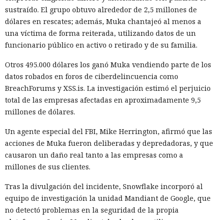
disco y el desplazamiento de datos no utilizados a disco. Una
sustraído. El grupo obtuvo alrededor de 2,5 millones de
instancia con 50 rutas (páginas separadas) ahora consume
dólares en rescates; además, Muka chantajeó al menos a
alrededor de 840 megabytes en lugar de los anteriores 4,6
una víctima de forma reiterada, utilizando datos de un
gigabytes — un ahorro de aproximadamente el 82%.
funcionario público en activo o retirado y de su familia.
El caché en disco, probado ya en la versión 16.1, lee el caché
Otros 495.000 dólares los ganó Muka vendiendo parte de los
guardado antes de la compilación y recompila solo los
datos robados en foros de ciberdelincuencia como
fragmentos de código que han cambiado. Según pruebas de
BreachForums y XSS.is. La investigación estimó el perjuicio
Vercel, una compilación de un proyecto que antes tardaba
total de las empresas afectadas en aproximadamente 9,5
21 segundos ahora se completa en 9,2 segundos — una
millones de dólares.
aceleración de 2,3 veces. El desplazamiento de memoria,
activado por defecto en modo de desarrollo, mueve los datos
Un agente especial del FBI, Mike Herrington, afirmó que las
no solicitados al disco cuando se aproxima al umbral de
acciones de Muka fueron deliberadas y depredadoras, y que
carga y los vuelve a cargar cuando es necesario.
causaron un daño real tanto a las empresas como a
millones de sus clientes.
En modo experimental está disponible un nuevo
compilador de React escrito en Rust, integrado directamente
Tras la divulgación del incidente, Snowflake incorporó al
en Turbopack. Evita la configuración manual de la
memoiza
equipo de investigación la unidad Mandiant de Google, que
ción
que antes requería pasar el código por el
transpilador
no detectó problemas en la seguridad de la propia