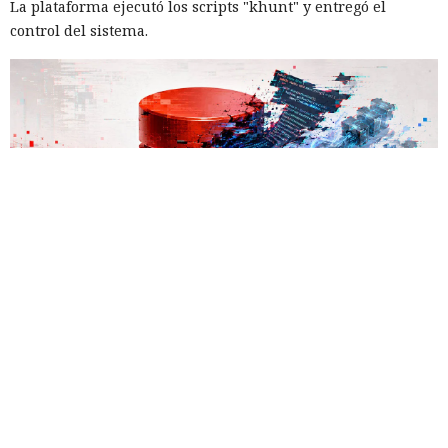
La plataforma ejecutó los scripts "khunt" y entregó el
control del sistema.
Las bases de datos suelen percibirse como un almacén de
información, no como una herramienta para el hacking,
pero los atacantes encontraron la forma de convertir Oracle
Database en una plataforma de ataque. La empresa
Huntress
detectó un caso
en el que los piratas informáticos