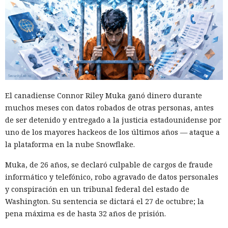
cada vez más en instrumentos de medidas de respuesta, y
Era demasiado pronto para dar
no simplemente en participantes de la competencia de
por muerto a Next.js: la versión
mercado.
16.3 pulveriza los récords de
rendimiento.
El canadiense Connor Riley Muka ganó dinero durante
12:01 / 07.08.2026
muchos meses con datos robados de otras personas, antes
de ser detenido y entregado a la justicia estadounidense por
Ingenieros reducen en un 90% el consumo de memoria
uno de los mayores hackeos de los últimos años — ataque a
RAM y aceleran la compilación 2,3 veces.
la plataforma en la nube Snowflake.
Muka, de 26 años, se declaró culpable de cargos de fraude
informático y telefónico, robo agravado de datos personales
y conspiración en un tribunal federal del estado de
Washington. Su sentencia se dictará el 27 de octubre; la
pena máxima es de hasta 32 años de prisión.