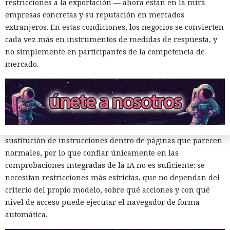
en el equipo, a gestores de contraseñas y al historial del
restricciones a la exportación — ahora están en la mira
navegador.
empresas concretas y su reputación en mercados
extranjeros. En estas condiciones, los negocios se convierten
Zenity comunicó los hallazgos a OpenAI ya en enero. La
cada vez más en instrumentos de medidas de respuesta, y
compañía confirmó que luego reforzó la protección de Atlas
no simplemente en participantes de la competencia de
y que aplicó las mismas medidas a las funciones de
mercado.
navegador en la aplicación ChatGPT. La propia compañía
dejará de mantener Atlas el 9 de agosto. Como alternativa,
OpenAI
ofrece a los usuarios
la aplicación de escritorio
ChatGPT o la extensión para Chrome.
En Zenity subrayan que los ataques descritos se basan en la
sustitución de instrucciones dentro de páginas que parecen
normales, por lo que confiar únicamente en las
comprobaciones integradas de la IA no es suficiente: se
necesitan restricciones más estrictas, que no dependan del
criterio del propio modelo, sobre qué acciones y con qué
nivel de acceso puede ejecutar el navegador de forma
Era demasiado pronto para dar
automática.
por muerto a Next.js: la versión