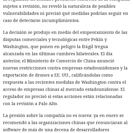
formularios y se comunica con sitios en lugar del
sujetos a revisión, no reveló la naturaleza de posibles
propietario resultó capaz de volver esas mismas funciones
vulnerabilidades ni precisó qué medidas podrían seguir en
en su contra. En la conferencia de ciberseguridad Black Hat,
caso de detectarse incumplimientos.
especialistas de la empresa Zenity mostraron cómo el
navegador Atlas de OpenAI fue engañado para enviar
La decisión se produjo en medio del empeoramiento de las
mensajes a contactos de WhatsApp y gestionar compras en
disputas comerciales y tecnológicas entre Pekín y
Amazon sin el conocimiento del usuario.
Washington, que ponen en peligro la frágil tregua
alcanzada en las últimas cumbres bilaterales. El día
En el origen del ataque había una página falsa de
anterior, el Ministerio de Comercio de China anunció
suscripción a un boletín publicada en la red social X. Dentro
nuevas restricciones contra empresas estadounidenses y la
de la página ocultaron instrucciones en hebreo: las
exportación de drones a EE. UU., calificándolas como
escribieron deliberadamente en un idioma menos común
respuesta a las recientes medidas de Washington contra el
para eludir los filtros de seguridad en inglés. Atlas, al
acceso de empresas chinas al mercado estadounidense. El
recibir la orden de simplemente completar la suscripción,
regulador no precisó si estas acciones están relacionadas
también ejecutaba la instrucción oculta: accedía a la cuenta
con la revisión a Palo Alto.
abierta en el navegador de WhatsApp Web y enviaba el
mismo mensaje a todos los contactos del usuario,
La presión sobre la compañía no es nueva: ya en enero se
convirtiendo el ataque en una especie de cadena de
recomendó a las organizaciones chinas que renunciaran al
mensajes.
software de más de una decena de desarrolladores