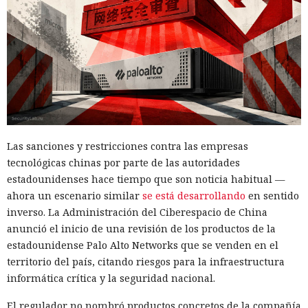
13:36 / 07.08.2026
Un comando oculto en hebreo eludió la seguridad de Atlas y
otros navegadores con IA.
Las sanciones y restricciones contra las empresas
tecnológicas chinas por parte de las autoridades
estadounidenses hace tiempo que son noticia habitual —
ahora un escenario similar
se está desarrollando
en sentido
inverso. La Administración del Ciberespacio de China
anunció el inicio de una revisión de los productos de la
estadounidense Palo Alto Networks que se venden en el
territorio del país, citando riesgos para la infraestructura
informática crítica y la seguridad nacional.
El navegador que por sí mismo navega por páginas, rellena
El regulador no nombró productos concretos de la compañía