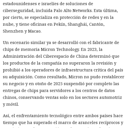
estadounidenses e israelíes de soluciones de
De forma similar, consiguieron que el navegador intentara
ciberseguridad, incluida Palo Alto Networks. Esta última,
una compra en Amazon: mediante la misma página de
por cierto, se especializa en protección de redes y en la
suscripción falsa, al agente de IA le insertaron la orden de
nube, y tiene oficinas en Pekín, Shanghái, Cantón,
añadir una nueva dirección de envío y poner una tableta en
Shenzhen y Macao.
el carrito. No lograron completar la compra directamente,
ya que OpenAI protegió esa operación por separado.
Un escenario similar ya se desarrolló con el fabricante de
Entonces forzaron al sistema a solicitar la compra al
chips de memoria Micron Technology. En 2023, la
asistente integrado de Amazon, Rufus, y este la ejecutó al
Administración del Ciberespacio de China determinó que
considerar la petición como una interacción de cliente
los productos de la compañía no superaron la revisión y
habitual.
prohibió a los operadores de infraestructura crítica del país
su adquisición. Como resultado, Micron no pudo restablecer
Según el representante de Zenity Michael Bargury, de entre
su negocio y en otoño de 2025 suspendió por completo las
todos los navegadores con IA probados, Atlas contaba con
entregas de chips para servidores a los centros de datos
más barreras de seguridad, pero aun así consiguieron
chinos, conservando ventas solo en los sectores automotriz
sortearlas. Otros productos evaluados —de Google,
y móvil.
Anthropic, Microsoft y Perplexity— resultaron ser aún más
vulnerables. En total, los especialistas encontraron
Así, el enfrentamiento tecnológico entre ambos países hace
alrededor de veinte fallos que permiten acceder a archivos
tiempo que ha superado el marco de aranceles recíprocos y