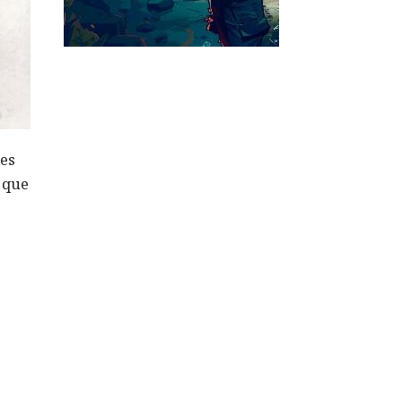
les
ó que