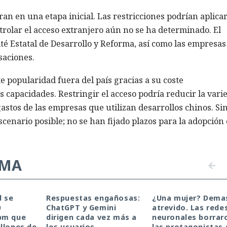
an en una etapa inicial. Las restricciones podrían aplica
ntrolar el acceso extranjero aún no se ha determinado. El
té Estatal de Desarrollo y Reforma, así como las empresas
saciones.
popularidad fuera del país gracias a su coste
 capacidades. Restringir el acceso podría reducir la vari
astos de las empresas que utilizan desarrollos chinos. Si
cenario posible; no se han fijado plazos para la adopción
EMA
d se
Respuestas engañosas:
¿Una mujer? Dema
0
ChatGPT y Gemini
atrevido. Las rede
pm que
dirigen cada vez más a
neuronales borrar
llones de
los usuarios
las protagonistas 