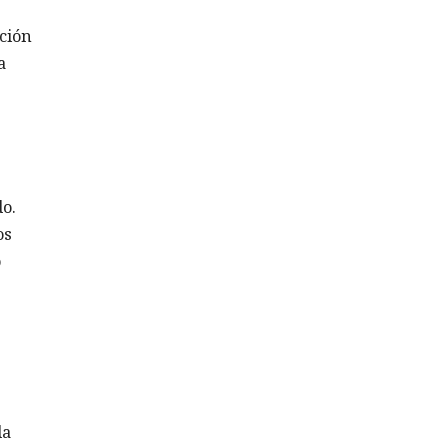
ción
a
o.
os
o
da