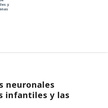
les y
CryptoJS.
penas
s neuronales
 infantiles y las