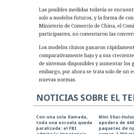
Las posibles medidas todavía se encuentr
solo a modelos futuros, y la forma de co
Ministerio de Comercio de China, el Comi
participantes, no comentaron las conver
Los modelos chinos ganaron rápidamente 
comparativamente bajo y a sus crecientes
de sistemas disponibles y aumentar los g
embargo, por ahora se trata solo de un es
nuevas normas.
NOTICIAS SOBRE EL T
Con una sola llamada,
Mini Shai-Hulu
toda una escuela queda
apodera de 44
paralizada: el FBI
paquetes de n
admite la impotencia
suman 2.000 mi