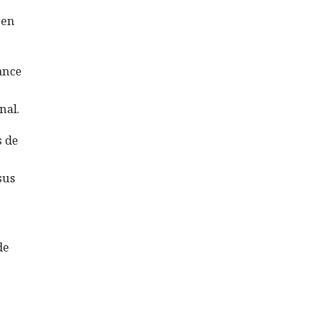
 en
ance
nal.
s de
sus
de