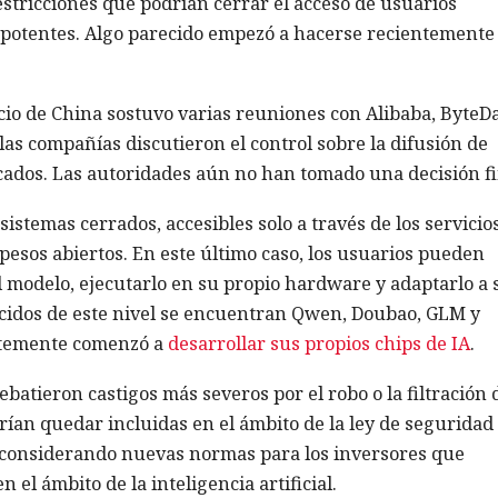
estricciones que podrían cerrar el acceso de usuarios
s potentes. Algo parecido empezó a hacerse recientemente
rcio de China sostuvo varias reuniones con Alibaba, ByteD
las compañías discutieron el control sobre la difusión de
cados. Las autoridades aún no han tomado una decisión fi
sistemas cerrados, accesibles solo a través de los servicio
pesos abiertos. En este último caso, los usuarios pueden
 modelo, ejecutarlo en su propio hardware y adaptarlo a 
nocidos de este nivel se encuentran Qwen, Doubao, GLM y
entemente comenzó a
desarrollar sus propios chips de IA
.
batieron castigos más severos por el robo o la filtración 
drían quedar incluidas en el ámbito de la ley de seguridad
n considerando nuevas normas para los inversores que
l ámbito de la inteligencia artificial.