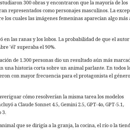
estudiaron 300 obras y encontraron que la mayoría de los
ran representados como personajes masculinos. La excep
ntre los cuales las imágenes femeninas aparecían algo más 
 en las ranas y los lobos. La probabilidad de que el autor
re 'él' superaba el 90%.
pación de 1.300 personas dio un resultado aún más marcad
an una historia corta sobre un animal parlante. En todos l
ieron con mayor frecuencia para el protagonista el géner
 averiguar cómo resolverían la misma tarea los modelos
cluyó a Claude Sonnet 4.5, Gemini 2.5, GPT-4o, GPT-5.1,
 3.
imal que se dirigía a la granja, la cocina, el río o la tien