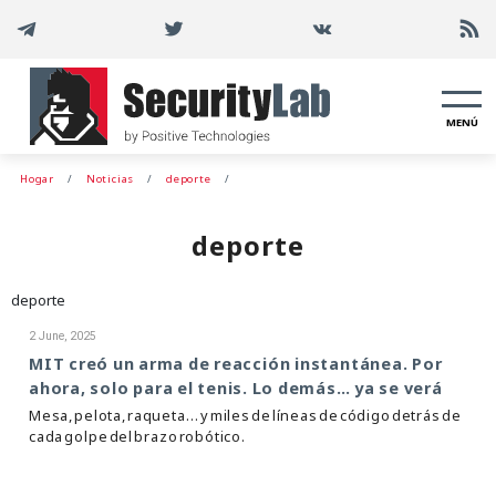
MENÚ
Hogar
Noticias
deporte
deporte
deporte
2 June, 2025
MIT creó un arma de reacción instantánea. Por
ahora, solo para el tenis. Lo demás… ya se verá
Mesa, pelota, raqueta… y miles de líneas de código detrás de
cada golpe del brazo robótico.