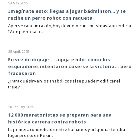
29 May, 2025
Imagínate esto: llegas a jugar bádminton… y te
recibe un perro robot con raqueta
Ayer se caía sin razón, hoy devuelve un smash: así aprende la
IA en pleno salto.
28 April, 2025
En vez de dopaje — aguja e hilo: cómo los
esquiadores intentaron coserse la victoria... pero
fracasaron
¿Para qué sirven los anabólicos si se puede modificar el
traje?
28 January, 2025
12 000 maratonistas se preparan para una
histórica carrera contra robots
La primera competición entre humanos y máquinas tendrá
lugar pronto en Pekín.