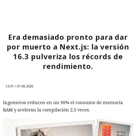
tiempo que ha superado el marco de aranceles recíprocos y
restricciones a la exportación — ahora están en la mira
empresas concretas y su reputación en mercados
extranjeros. En estas condiciones, los negocios se convierten
cada vez más en instrumentos de medidas de respuesta, y
Era demasiado pronto para dar
no simplemente en participantes de la competencia de
por muerto a Next.js: la versión
mercado.
16.3 pulveriza los récords de
rendimiento.
12:01 / 07.08.2026
Ingenieros reducen en un 90% el consumo de memoria
RAM y aceleran la compilación 2,3 veces.