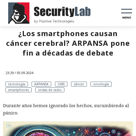
MENÚ
¿Los smartphones causan
cáncer cerebral? ARPANSA pone
fin a décadas de debate
23:29 / 05.09.2024
tecnología
ARPANSA
OMS
cáncer
oncología
smartphones
ondas de radio
Durante años hemos ignorado los hechos, sucumbiendo al
pánico.