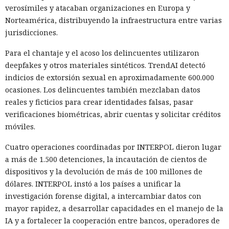
verosímiles y atacaban organizaciones en Europa y
pánico masivo impunemente.
Norteamérica, distribuyendo la infraestructura entre varias
jurisdicciones.
Para el chantaje y el acoso los delincuentes utilizaron
deepfakes y otros materiales sintéticos. TrendAI detectó
indicios de extorsión sexual en aproximadamente 600.000
ocasiones. Los delincuentes también mezclaban datos
reales y ficticios para crear identidades falsas, pasar
verificaciones biométricas, abrir cuentas y solicitar créditos
móviles.
Cuatro operaciones coordinadas por INTERPOL dieron lugar
a más de 1.500 detenciones, la incautación de cientos de
Una llamada falsa a la policía cada vez más a menudo pasa
dispositivos y la devolución de más de 100 millones de
de ser una venganza personal a una forma de paralizar el
dólares. INTERPOL instó a los países a unificar la
funcionamiento de instituciones enteras: el FBI
advirtió
investigación forense digital, a intercambiar datos con
sobre casos coordinados de swatting, que afectan
mayor rapidez, a desarrollar capacidades en el manejo de la
simultáneamente a varios edificios y personas en todo
IA y a fortalecer la cooperación entre bancos, operadores de
Estados Unidos.