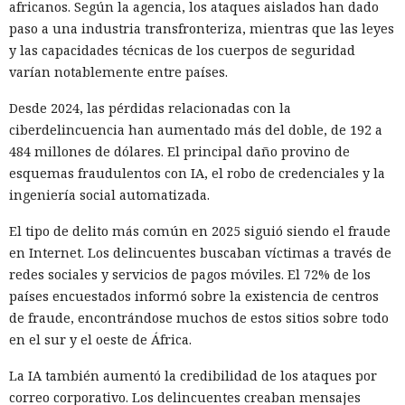
africanos. Según la agencia, los ataques aislados han dado
específicamente para la búsqueda con IA duplican la
paso a una industria transfronteriza, mientras que las leyes
probabilidad de que texto manipulado aparezca en la
y las capacidades técnicas de los cuerpos de seguridad
respuesta.
varían notablemente entre países.
Netcraft aconseja a los usuarios guardar las direcciones
Desde 2024, las pérdidas relacionadas con la
correctas de las páginas de acceso, especialmente para los
ciberdelincuencia han aumentado más del doble, de 192 a
servicios bancarios. A las empresas se les recomienda
484 millones de dólares. El principal daño provino de
supervisar los sitios falsos que se promueven mediante GEO
Con una sola llamada, toda una
esquemas fraudulentos con IA, el robo de credenciales y la
y solicitar su eliminación antes del inicio de ataques
ingeniería social automatizada.
escuela queda paralizada: el FBI
masivos.
admite la impotencia de la
El tipo de delito más común en 2025 siguió siendo el fraude
en Internet. Los delincuentes buscaban víctimas a través de
policía ante los ataques de
redes sociales y servicios de pagos móviles. El 72% de los
"swatting".
países encuestados informó sobre la existencia de centros
de fraude, encontrándose muchos de estos sitios sobre todo
en el sur y el oeste de África.
11:02 / 06.08.2026
La IA también aumentó la credibilidad de los ataques por
correo corporativo. Los delincuentes creaban mensajes
Delincuentes ocultan sus contactos reales para sembrar