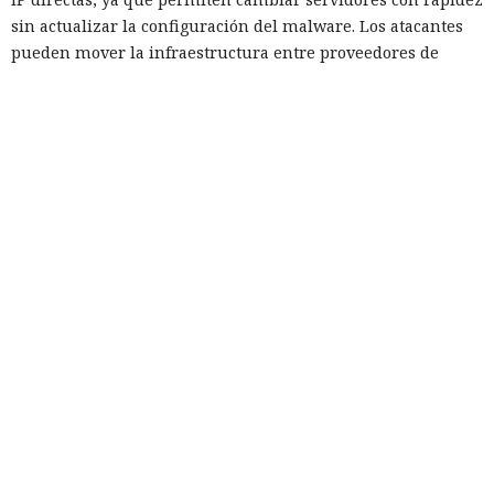
ni el dominio ni el contexto de la conexión.
Así operaba también el cargador Phorpiex, que se dirigía
directamente al servidor para obtener configuraciones y
componentes adicionales, incluido un programa de rescate.
Un mecanismo similar lo usaban los dispositivos infectados
del botnet Mozi. Descargaban archivos maliciosos mediante
direcciones IP y se propagaban sin consultas de dominio.
Los dominios suelen ser más prácticos que las direcciones
IP directas, ya que permiten cambiar servidores con rapidez
sin actualizar la configuración del malware. Los atacantes
pueden mover la infraestructura entre proveedores de
alojamiento, distribuir el tráfico y sustituir nodos
bloqueados conservando la dirección de conexión anterior.
Los nombres de dominio también son más fáciles de
disfrazar como recursos legítimos. Sin embargo, al bloquear
un nombre de dominio los atacantes pierden todo un
conjunto de dispositivos ya infectados.