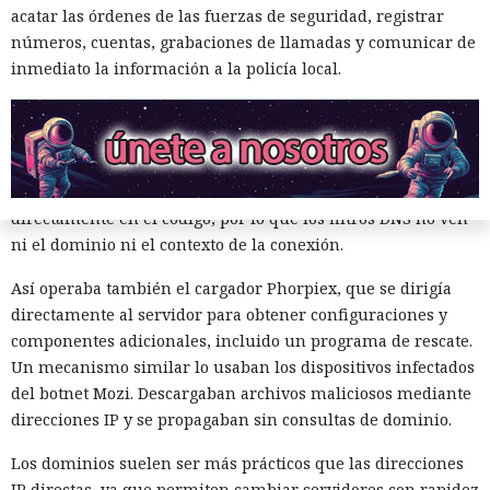
dominio, pero el software malicioso evade cada vez más ese
acatar las órdenes de las fuerzas de seguridad, registrar
control y se comunica con los servidores directamente por
números, cuentas, grabaciones de llamadas y comunicar de
direcciones IP. El análisis de Unit 42
mostró
que este método
inmediato la información a la policía local.
fue utilizado por el 45% de las muestras de malware que se
comunicaron con servidores de mando.
Los especialistas examinaron más de 4 millones de
informes de análisis dinámico en 30 días. Se detectó
actividad de servidores de mando en aproximadamente el
20% de las muestras maliciosas. Casi la mitad de ellas se
conectó al menos una vez a una dirección IP sin una
consulta DNS previa. Tales conexiones representaron
alrededor del 23% de todos los intentos de comunicación.
En una conexión habitual el programa primero consulta
DNS para obtener la dirección IP del dominio deseado. Los
servicios de protección pueden revisar la consulta y
bloquear un recurso malicioso conocido. Sin embargo,
algunos programas almacenan la dirección del servidor
directamente en el código, por lo que los filtros DNS no ven