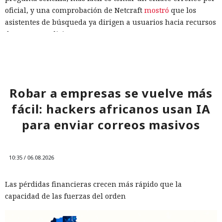
oficial, y una comprobación de Netcraft
mostró
que los
asistentes de búsqueda ya dirigen a usuarios hacia recursos
de actores maliciosos.
Los especialistas probaron ChatGPT, Copilot, Gemini y
Perplexity con consultas sobre las páginas de acceso de
bancos y grandes tiendas. Casi 3000 consultas dieron 2905
respuestas y 20 706 enlaces. Las direcciones maliciosas
Robar a empresas se vuelve más
aparecieron en el 1,7% de las respuestas y constituyeron el
fácil: hackers africanos usan IA
0,28% de todos los enlaces. A primera vista la proporción es
para enviar correos masivos
pequeña, pero incluso un enlace malicioso poco frecuente
es peligroso cuando la IA lo presenta como una fuente
fiable.
10:35 / 06.08.2026
Perplexity fue el peor en las mismas pruebas. A diferencia
de la comprobación de 2025, el problema ya no se limitaba a
Las pérdidas financieras crecen más rápido que la
dominios inventados o abandonados. Los asistentes
capacidad de las fuerzas del orden
recomendaron sitios activos bajo control de actores
maliciosos.