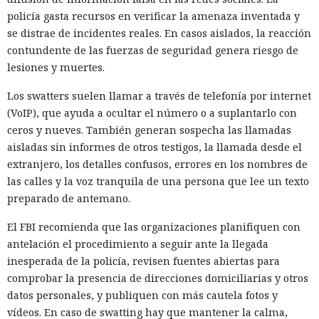
policía gasta recursos en verificar la amenaza inventada y
se distrae de incidentes reales. En casos aislados, la reacción
09:37 / 06.08.2026
contundente de las fuerzas de seguridad genera riesgo de
lesiones y muertes.
Ciberdelincuentes sacrifican la comodidad para extraer
contraseñas corporativas sin ser detectados
Los swatters suelen llamar a través de telefonía por internet
(VoIP), que ayuda a ocultar el número o a suplantarlo con
ceros y nueves. También generan sospecha las llamadas
aisladas sin informes de otros testigos, la llamada desde el
extranjero, los detalles confusos, errores en los nombres de
las calles y la voz tranquila de una persona que lee un texto
preparado de antemano.
El FBI recomienda que las organizaciones planifiquen con
antelación el procedimiento a seguir ante la llegada
inesperada de la policía, revisen fuentes abiertas para
comprobar la presencia de direcciones domiciliarias y otros
datos personales, y publiquen con más cautela fotos y
Muchos sistemas de protección supervisan las consultas de
vídeos. En caso de swatting hay que mantener la calma,