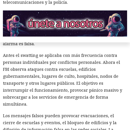
telecomunicaciones y la policía.
Los atacantes informan a los servicios de emergencia sobre
explosiones ficticias, tiroteos o toma de rehenes en una
dirección concreta. La idea es que envíen unidades
especiales y otras fuerzas policiales al lugar de la supuesta
amenaza, y que el personal y los visitantes no sepan que la
alarma es falsa.
Antes el swatting se aplicaba con más frecuencia contra
personas individuales por conflictos personales. Ahora el
FBI observa ataques contra escuelas, edificios
gubernamentales, lugares de culto, hospitales, nodos de
transporte y otros lugares públicos. El objetivo es
Sistemas de seguridad quedan
interrumpir el funcionamiento, provocar pánico masivo y
ciegos: casi la mitad de los virus
sobrecargar a los servicios de emergencia de forma
recurren a direcciones IP
simultánea.
directas para evadir la
Los mensajes falsos pueden provocar evacuaciones, el
detección
cierre de escuelas y eventos, el bloqueo de edificios y la
difusión de información falsa en las redes sociales. La