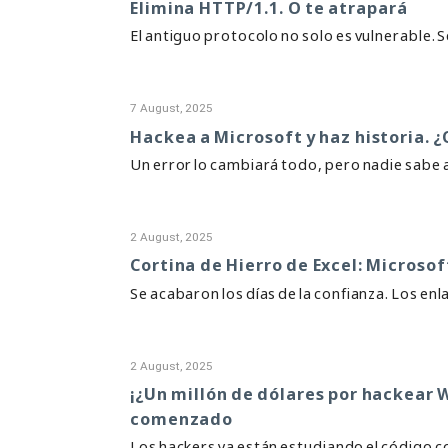
Elimina HTTP/1.1. O te atrapará
El antiguo protocolo no solo es vulnerable. 
7 August, 2025
Hackea a Microsoft y haz historia. ¿
Un error lo cambiará todo, pero nadie sabe
2 August, 2025
Cortina de Hierro de Excel: Microsof
Se acabaron los días de la confianza. Los en
2 August, 2025
¡¿Un millón de dólares por hackear
comenzado
Los hackers ya están estudiando el código c