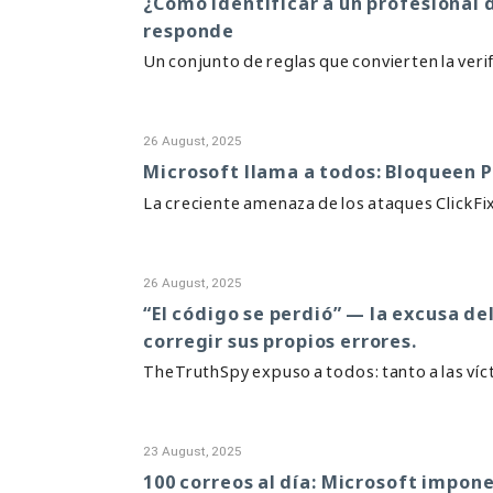
¿Cómo identificar a un profesional 
responde
Un conjunto de reglas que convierten la verif
26 August, 2025
Microsoft llama a todos: Bloqueen P
La creciente amenaza de los ataques ClickFi
26 August, 2025
“El código se perdió” — la excusa d
corregir sus propios errores.
TheTruthSpy expuso a todos: tanto a las víc
23 August, 2025
100 correos al día: Microsoft impone