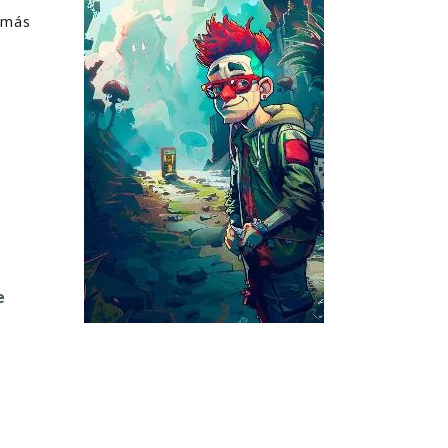
l más
e