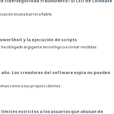
de ciberseguridad fraudulento? El CEO de Coinbase
icación en una barrera fiable.
owerShell y la ejecución de scripts
x ha obligado al gigante tecnológico a tomar medidas.
el año. Los creadores del software espía no pueden
timas como a sus propios clientes.
 límites estrictos a los usuarios que abusan de