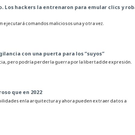
. Los hackers la entrenaron para emular clics y rob
Cam ejecutará comandos maliciosos una y otra vez.
gilancia con una puerta para los “suyos”
ncia, pero podría perder la guerra por la libertad de expresión.
groso que en 2022
lidades en la arquitectura y ahora pueden extraer datos a