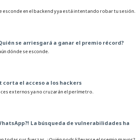
Se esconde en el backend y ya está intentando robar tu sesión.
Quién se arriesgará a ganar el premio récord?
 aún dónde se esconde.
t corta el acceso a los hackers
laces externos ya no cruzarán el perímetro.
 WhatsApp?! La búsqueda de vulnerabilidades ha
on todas sus fuerzas. ¿Quién podrá llevarse el premio mayor?