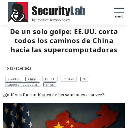
MENÚ
De un solo golpe: EE.UU. corta
todos los caminos de China
hacia las supercomputadoras
10:38 / 30.03.2025
eventos
China
EE.UU.
política
IA
supercomputadoras
chips
¿Quiénes fueron blanco de las sanciones esta vez?