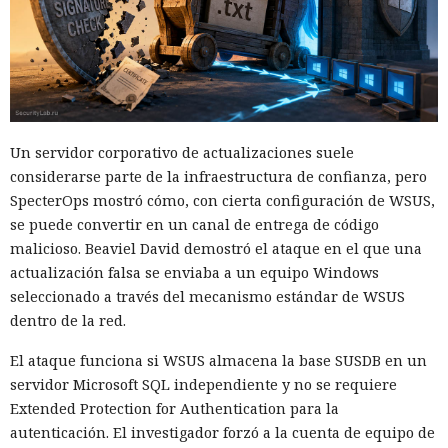
06:10 / 09.08.2026
Cuanto más investigaban las autoridades, más se agudizaba
el debate sobre la privacidad en Internet.
Un servidor corporativo de actualizaciones suele
considerarse parte de la infraestructura de confianza, pero
SpecterOps mostró cómo, con cierta configuración de WSUS,
se puede convertir en un canal de entrega de código
malicioso. Beaviel David demostró el ataque en el que una
actualización falsa se enviaba a un equipo Windows
seleccionado a través del mecanismo estándar de WSUS
dentro de la red.
El ataque funciona si WSUS almacena la base SUSDB en un
servidor Microsoft SQL independiente y no se requiere
Extended Protection for Authentication para la
autenticación. El investigador forzó a la cuenta de equipo de
La disputa sobre la vigilancia de manifestantes en el estado