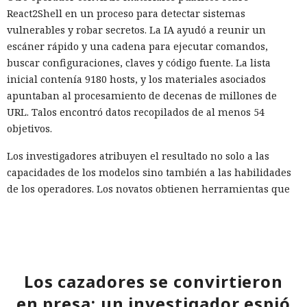
React2Shell en un proceso para detectar sistemas
vulnerables y robar secretos. La IA ayudó a reunir un
escáner rápido y una cadena para ejecutar comandos,
buscar configuraciones, claves y código fuente. La lista
inicial contenía 9180 hosts, y los materiales asociados
apuntaban al procesamiento de decenas de millones de
URL. Talos encontró datos recopilados de al menos 54
objetivos.
Los investigadores atribuyen el resultado no solo a las
capacidades de los modelos sino también a las habilidades
de los operadores. Los novatos obtienen herramientas que
funcionan pero son inestables, mientras que los atacantes
preparados amplían notablemente sus capacidades gracias
a la IA. La empresa aconseja prepararse para un aumento
en el número de vulnerabilidades e incidentes y usar
herramientas con agentes en el SOC (centro de operaciones
Los cazadores se convirtieron
de seguridad) para identificar más rápidamente señales
en presa: un investigador espió
significativas.