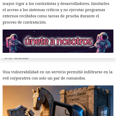
mayor rigor a los contratistas y desarrolladores, limitarles
Renombrar .exe a .txt:
el acceso a los sistemas críticos y no ejecutar programas
investigadores muestran cómo
externos recibidos como tareas de prueba durante el
proceso de contratación.
vulnerar un servidor de
actualizaciones de Windows con
un simple cambio de extensión
07:02 / 08.08.2026
Una vulnerabilidad en un servicio permitió infiltrarse en la
red corporativa con solo un par de comandos.
El DHS intentó acceder a chats
privados de Signal, pero un
tribunal rechazó rápidamente
su petición