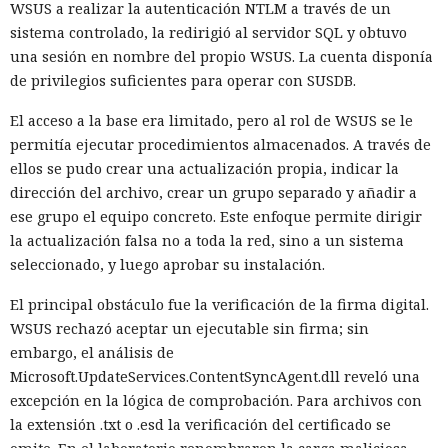
WSUS a realizar la autenticación NTLM a través de un
de Maine salió de las calles y llegó a los tribunales, donde el
sistema controlado, la redirigió al servidor SQL y obtuvo
Departamento de Seguridad Nacional de EE. UU. solicitó
una sesión en nombre del propio WSUS. La cuenta disponía
acceso a grupos cerrados de Signal. La solicitud apareció en
de privilegios suficientes para operar con SUSDB.
el marco del caso
Hilton v. Noem
, en el que residentes
acusan a la agencia de vigilar la actividad pública y de violar
El acceso a la base era limitado, pero al rol de WSUS se le
los derechos garantizados por la Primera Enmienda de la
permitía ejecutar procedimientos almacenados. A través de
Constitución.
ellos se pudo crear una actualización propia, indicar la
dirección del archivo, crear un grupo separado y añadir a
El conflicto comenzó tras el aumento de las operaciones
ese grupo el equipo concreto. Este enfoque permite dirigir
migratorias en barrios residenciales de Maine. Los vecinos
la actualización falsa no a toda la red, sino a un sistema
se organizaron en grupos de respuesta rápida y, a través de
seleccionado, y luego aprobar su instalación.
Signal, se avisaban dónde operaban agentes del
Departamento de Seguridad Nacional y del Servicio de
El principal obstáculo fue la verificación de la firma digital.
Inmigración y Control de Aduanas de EE. UU. (ICE). Los chats
WSUS rechazó aceptar un ejecutable sin firma; sin
ayudaban a vigilar las redadas, documentarlas y advertir a
embargo, el análisis de
los vecinos.
Microsoft.UpdateServices.ContentSyncAgent.dll reveló una
excepción en la lógica de comprobación. Para archivos con
Ahora el gobierno
quiere mirar
dentro de esos grupos. En el
la extensión .txt o .esd la verificación del certificado se
marco del proceso judicial, las autoridades solicitaron