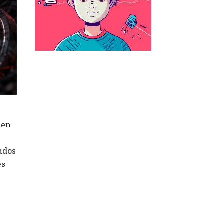
 en
ndos
es