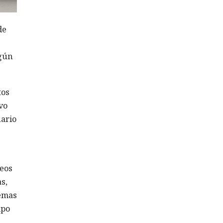
de
egún
tos
vo
uario
eos
s,
uemas
ipo