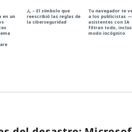
a
ん – El símbolo que
Tu navegador te v
a en un
reescribió las reglas de
a los publicistas —
os
la ciberseguridad
asistentes con IA
tes
filtran todo, inclu
stema
modo incógnito
a
ware
s del desastre: Microso