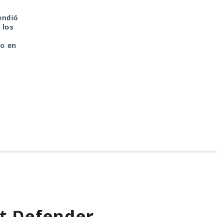
endió
Microsoft llama a
15 países: un único
 los
todos: Bloqueen
estándar. Google
PowerShell y la
introduce licencias pa
so en
ejecución de scripts
aplicaciones de
criptomonedas
ft Defender