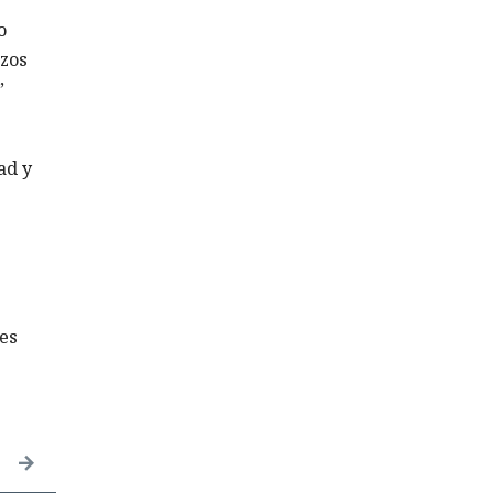
o
nzos
”
ad y
es