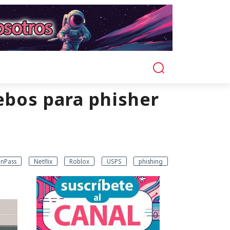
ebos para phisher
nPass
Netflix
Roblox
USPS
phishing