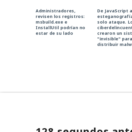
Administradores,
De JavaScript 
revisen los registros:
esteganografí
msbuild.exe e
solo ataque. L
InstallUtil podrían no
ciberdelincuen
estar de su lado
crearon un si
"invisible" par
distribuir mal
128 segundos ante