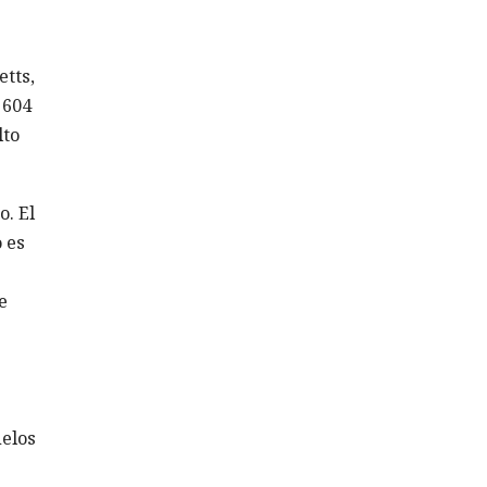
tts,
 604
lto
. El
o es
e
uelos