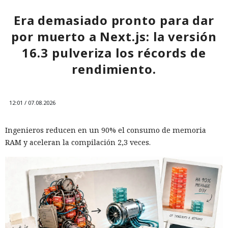
extranjeros. En estas condiciones, los negocios se convierten
cada vez más en instrumentos de medidas de respuesta, y
Era demasiado pronto para dar
no simplemente en participantes de la competencia de
por muerto a Next.js: la versión
mercado.
16.3 pulveriza los récords de
rendimiento.
12:01 / 07.08.2026
Ingenieros reducen en un 90% el consumo de memoria
RAM y aceleran la compilación 2,3 veces.