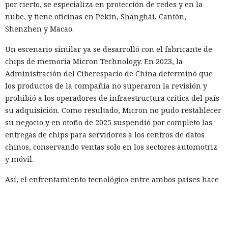
por cierto, se especializa en protección de redes y en la
nube, y tiene oficinas en Pekín, Shanghái, Cantón,
Shenzhen y Macao.
Un escenario similar ya se desarrolló con el fabricante de
chips de memoria Micron Technology. En 2023, la
Administración del Ciberespacio de China determinó que
los productos de la compañía no superaron la revisión y
prohibió a los operadores de infraestructura crítica del país
su adquisición. Como resultado, Micron no pudo restablecer
su negocio y en otoño de 2025 suspendió por completo las
entregas de chips para servidores a los centros de datos
chinos, conservando ventas solo en los sectores automotriz
y móvil.
Así, el enfrentamiento tecnológico entre ambos países hace
tiempo que ha superado el marco de aranceles recíprocos y
restricciones a la exportación — ahora están en la mira
empresas concretas y su reputación en mercados