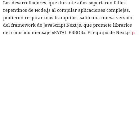
Los desarrolladores, que durante años soportaron fallos
repentinos de Node.js al compilar aplicaciones complejas,
pudieron respirar más tranquilos: salió una nueva versión
del framework de JavaScript Next.js, que promete librarlos
del conocido mensaje «FATAL ERROR». El equipo de Next.js
p
resentó
la versión 16.3 — la primera actualización
importante desde octubre de 2025, que reduce el consumo
de memoria RAM en desarrollo hasta un 90% y, además,
acelera el renderizado y el funcionamiento en general.
La contribución principal a la economía de memoria la
aporta el empaquetador integrado Turbopack, que desde
2022 sustituye progresivamente a Webpack en el proyecto.
En la nueva versión están activados por defecto el caché en
disco y el desplazamiento de datos no utilizados a disco. Una
instancia con 50 rutas (páginas separadas) ahora consume
alrededor de 840 megabytes en lugar de los anteriores 4,6
gigabytes — un ahorro de aproximadamente el 82%.