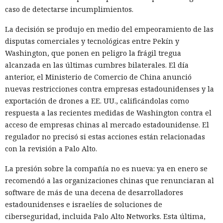
caso de detectarse incumplimientos.
La decisión se produjo en medio del empeoramiento de las
disputas comerciales y tecnológicas entre Pekín y
Washington, que ponen en peligro la frágil tregua
alcanzada en las últimas cumbres bilaterales. El día
El navegador que por sí mismo navega por páginas, rellena
anterior, el Ministerio de Comercio de China anunció
formularios y se comunica con sitios en lugar del
nuevas restricciones contra empresas estadounidenses y la
propietario resultó capaz de volver esas mismas funciones
exportación de drones a EE. UU., calificándolas como
en su contra. En la conferencia de ciberseguridad Black Hat,
respuesta a las recientes medidas de Washington contra el
especialistas de la empresa Zenity mostraron cómo el
acceso de empresas chinas al mercado estadounidense. El
navegador Atlas de OpenAI fue engañado para enviar
regulador no precisó si estas acciones están relacionadas
mensajes a contactos de WhatsApp y gestionar compras en
con la revisión a Palo Alto.
Amazon sin el conocimiento del usuario.
La presión sobre la compañía no es nueva: ya en enero se
En el origen del ataque había una página falsa de
recomendó a las organizaciones chinas que renunciaran al
suscripción a un boletín publicada en la red social X. Dentro
software de más de una decena de desarrolladores
de la página ocultaron instrucciones en hebreo: las
estadounidenses e israelíes de soluciones de
escribieron deliberadamente en un idioma menos común
ciberseguridad, incluida Palo Alto Networks. Esta última,
para eludir los filtros de seguridad en inglés. Atlas, al