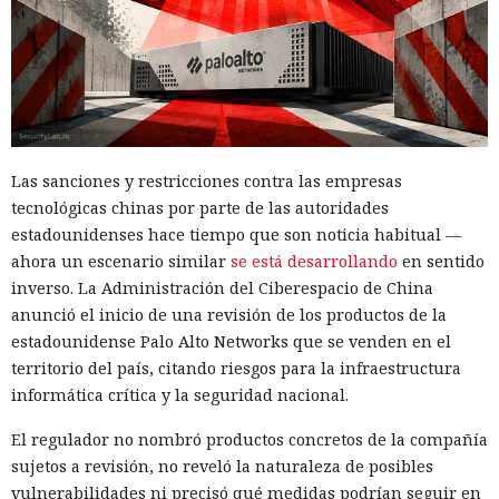
¿Dejaste que un agente de IA se
despliegue de actualizaciones, especialmente si el archivo
encargara de tu rutina diaria?
termina en .txt o .esd.
Ya vació tus cuentas comprando
en marketplaces y mandó spam
a todos tus contactos
Las sanciones y restricciones contra las empresas
tecnológicas chinas por parte de las autoridades
13:36 / 07.08.2026
estadounidenses hace tiempo que son noticia habitual —
ahora un escenario similar
se está desarrollando
en sentido
Un comando oculto en hebreo eludió la seguridad de Atlas y
inverso. La Administración del Ciberespacio de China
otros navegadores con IA.
anunció el inicio de una revisión de los productos de la
estadounidense Palo Alto Networks que se venden en el
territorio del país, citando riesgos para la infraestructura
informática crítica y la seguridad nacional.
El regulador no nombró productos concretos de la compañía
sujetos a revisión, no reveló la naturaleza de posibles
vulnerabilidades ni precisó qué medidas podrían seguir en