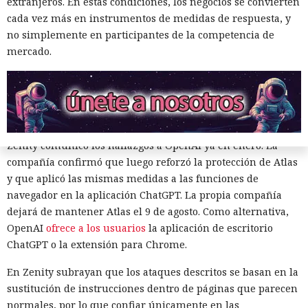
extranjeros. En estas condiciones, los negocios se convierten
todos los navegadores con IA probados, Atlas contaba con
cada vez más en instrumentos de medidas de respuesta, y
más barreras de seguridad, pero aun así consiguieron
no simplemente en participantes de la competencia de
sortearlas. Otros productos evaluados —de Google,
mercado.
Anthropic, Microsoft y Perplexity— resultaron ser aún más
vulnerables. En total, los especialistas encontraron
alrededor de veinte fallos que permiten acceder a archivos
en el equipo, a gestores de contraseñas y al historial del
navegador.
Zenity comunicó los hallazgos a OpenAI ya en enero. La
compañía confirmó que luego reforzó la protección de Atlas
y que aplicó las mismas medidas a las funciones de
navegador en la aplicación ChatGPT. La propia compañía
dejará de mantener Atlas el 9 de agosto. Como alternativa,
OpenAI
ofrece a los usuarios
la aplicación de escritorio
ChatGPT o la extensión para Chrome.
Era demasiado pronto para dar
por muerto a Next.js: la versión
En Zenity subrayan que los ataques descritos se basan en la
sustitución de instrucciones dentro de páginas que parecen
16.3 pulveriza los récords de
normales, por lo que confiar únicamente en las