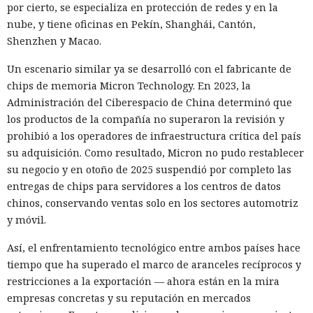
por cierto, se especializa en protección de redes y en la
recibir la orden de simplemente completar la suscripción,
nube, y tiene oficinas en Pekín, Shanghái, Cantón,
también ejecutaba la instrucción oculta: accedía a la cuenta
Shenzhen y Macao.
abierta en el navegador de WhatsApp Web y enviaba el
mismo mensaje a todos los contactos del usuario,
Un escenario similar ya se desarrolló con el fabricante de
convirtiendo el ataque en una especie de cadena de
chips de memoria Micron Technology. En 2023, la
mensajes.
Administración del Ciberespacio de China determinó que
los productos de la compañía no superaron la revisión y
De forma similar, consiguieron que el navegador intentara
prohibió a los operadores de infraestructura crítica del país
una compra en Amazon: mediante la misma página de
su adquisición. Como resultado, Micron no pudo restablecer
suscripción falsa, al agente de IA le insertaron la orden de
su negocio y en otoño de 2025 suspendió por completo las
añadir una nueva dirección de envío y poner una tableta en
entregas de chips para servidores a los centros de datos
el carrito. No lograron completar la compra directamente,
chinos, conservando ventas solo en los sectores automotriz
ya que OpenAI protegió esa operación por separado.
y móvil.
Entonces forzaron al sistema a solicitar la compra al
asistente integrado de Amazon, Rufus, y este la ejecutó al
Así, el enfrentamiento tecnológico entre ambos países hace
considerar la petición como una interacción de cliente
tiempo que ha superado el marco de aranceles recíprocos y
habitual.
restricciones a la exportación — ahora están en la mira
empresas concretas y su reputación en mercados
Según el representante de Zenity Michael Bargury, de entre