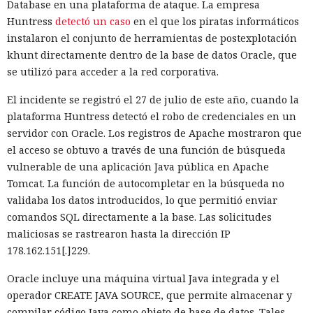
Babel, y es capaz de reducir el tiempo de compilación en un
Database en una plataforma de ataque. La empresa
34% en arranque en frío y en un 46% en recompilación.
Huntress
detectó un caso
en el que los piratas informáticos
instalaron el conjunto de herramientas de postexplotación
La mejora de rendimiento también afectó a la ejecución del
khunt directamente dentro de la base de datos Oracle, que
código. El paso a TypeScript versión 7, reescrito en Go, según
se utilizó para acceder a la red corporativa.
la estimación del equipo de Next.js acelera el
funcionamiento aproximadamente diez veces. En el
El incidente se registró el 27 de julio de este año, cuando la
servidor, renunciar a la conversión de los web streams a
plataforma Huntress detectó el robo de credenciales en un
favor de los streams nativos de Node.js en toda la capa de
servidor con Oracle. Los registros de Apache mostraron que
renderizado permite procesar un 22% más de solicitudes
el acceso se obtuvo a través de una función de búsqueda
sin cambiar el código de las aplicaciones.
vulnerable de una aplicación Java pública en Apache
Tomcat. La función de autocompletar en la búsqueda no
Entre otras novedades figuran la unificación de la carga útil
validaba los datos introducidos, lo que permitió enviar
para reducir el número de solicitudes de precarga, un
comandos SQL directamente a la base. Las solicitudes
mejor caché de archivos estáticos, la herramienta de
maliciosas se rastrearon hasta la dirección IP
depuración Instant Navigations, que muestra los
178.162.151[.]229.
componentes lentos, documentación con soporte de
versiones para agentes de IA, límites propios de manejo de
Oracle incluye una máquina virtual Java integrada y el
errores y compatibilidad con importaciones de archivos tipo
operador CREATE JAVA SOURCE, que permite almacenar y
«glob».
compilar código Java como objeto de base de datos. Tales