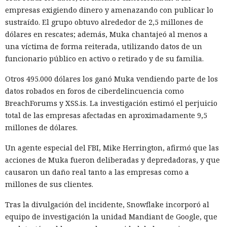
bienvenidos al futuro de la literatura.
empresas exigiendo dinero y amenazando con publicar lo
sustraído. El grupo obtuvo alrededor de 2,5 millones de
dólares en rescates; además, Muka chantajeó al menos a
una víctima de forma reiterada, utilizando datos de un
funcionario público en activo o retirado y de su familia.
Otros 495.000 dólares los ganó Muka vendiendo parte de los
datos robados en foros de ciberdelincuencia como
BreachForums y XSS.is. La investigación estimó el perjuicio
total de las empresas afectadas en aproximadamente 9,5
millones de dólares.
Un agente especial del FBI, Mike Herrington, afirmó que las
acciones de Muka fueron deliberadas y depredadoras, y que
La inteligencia artificial generativa rara vez convierte a los
causaron un daño real tanto a las empresas como a
animales parlantes en cuentos infantiles en personajes
millones de sus clientes.
femeninos. El análisis de 23.800 textos creados por seis
modelos lingüísticos mostró que solo el 2% de los
Tras la divulgación del incidente, Snowflake incorporó al
protagonistas recibieron género femenino. El 41% de los
equipo de investigación la unidad Mandiant de Google, que
personajes resultaron masculinos, y en el 57% restante los