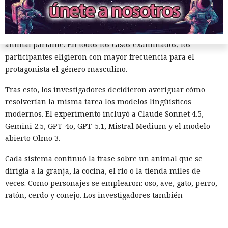
Un experimento adicional con la participación de 1.300
personas dio un resultado aún más marcado. Se pidió a los
voluntarios que continuaran una historia corta sobre un
animal parlante. En todos los casos examinados, los
participantes eligieron con mayor frecuencia para el
protagonista el género masculino.
Tras esto, los investigadores decidieron averiguar cómo
resolverían la misma tarea los modelos lingüísticos
modernos. El experimento incluyó a Claude Sonnet 4.5,
Gemini 2.5, GPT-4o, GPT-5.1, Mistral Medium y el modelo
abierto Olmo 3.
Cada sistema continuó la frase sobre un animal que se
dirigía a la granja, la cocina, el río o la tienda miles de
veces. Como personajes se emplearon: oso, ave, gato, perro,
ratón, cerdo y conejo. Los investigadores también
cambiaron el parámetro de aleatoriedad de la generación;
sin embargo, el escenario y la temperatura casi no afectaron