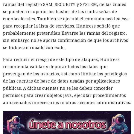
ramas del registro SAM, SECURITY y SYSTEM, de las cuales
se pueden recuperar los hashes de las contraseñas de
cuentas locales. También se ejecutó el comando tasklist /svc
para recopilar la lista de servicios. Huntress señaló que
probablemente pretendían llevarse las ramas del registro,
sin embargo no se aporta confirmación de que los archivos
se hubieran robado con éxito.
Para reducir el riesgo de este tipo de ataques, Huntress
El canadiense Connor Riley Muka ganó dinero durante
recomienda validar y depurar todos los datos que
muchos meses con datos robados de otras personas, antes
provengan de los usuarios, así como limitar los privilegios
de ser detenido y entregado a la justicia estadounidense por
de las cuentas de base de datos usadas por aplicaciones
uno de los mayores hackeos de los últimos años — ataque a
públicas. A dichas cuentas no se les deben conceder
la plataforma en la nube Snowflake.
permisos para crear objetos Java, ejecutar procedimientos
almacenados innecesarios ni otras acciones administrativas.
Muka, de 26 años, se declaró culpable de cargos de fraude
informático y telefónico, robo agravado de datos personales
y conspiración en un tribunal federal del estado de
Washington. Su sentencia se dictará el 27 de octubre; la
pena máxima es de hasta 32 años de prisión.