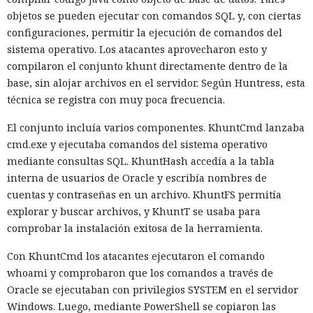
objetos se pueden ejecutar con comandos SQL y, con ciertas
Las conversaciones sobre la pérdida de popularidad de
configuraciones, permitir la ejecución de comandos del
Next.js en favor de los frameworks Remix, Astro y Gatsby
sistema operativo. Los atacantes aprovecharon esto y
aún no se confirman en los datos: según el director general
compilaron el conjunto khunt directamente dentro de la
de Vercel, Guillermo Rauch, este año el número de
El sonado hackeo a Snowflake
base, sin alojar archivos en el servidor. Según Huntress, esta
descargas del framework superó los mil millones — casi el
técnica se registra con muy poca frecuencia.
no quedó impune: detenido el
doble del año pasado, que fue de alrededor de 520 millones.
autor, ya espera sentencia en
El conjunto incluía varios componentes. KhuntCmd lanzaba
cmd.exe y ejecutaba comandos del sistema operativo
una celda.
mediante consultas SQL. KhuntHash accedía a la tabla
interna de usuarios de Oracle y escribía nombres de
cuentas y contraseñas en un archivo. KhuntFS permitía
10:34 / 07.08.2026
explorar y buscar archivos, y KhuntT se usaba para
comprobar la instalación exitosa de la herramienta.
Hombre podría afrontar hasta 32 años de prisión por filtrar
secretos de 165 empresas.
Con KhuntCmd los atacantes ejecutaron el comando
whoami y comprobaron que los comandos a través de
Oracle se ejecutaban con privilegios SYSTEM en el servidor
Windows. Luego, mediante PowerShell se copiaron las