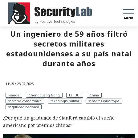
MENÚ
Un ingeniero de 59 años filtró
secretos militares
estadounidenses a su país natal
durante años
11:45 / 23.07.2025
Fraude
Chengguang Gong
EE. UU.
China
secretos comerciales
tecnología militar
sensores infrarrojos
seguridad nacional
¿Por qué un graduado de Stanford cambió el sueño
americano por premios chinos?