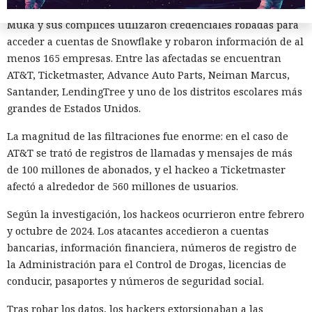
Muka y sus cómplices utilizaron credenciales robadas para
acceder a cuentas de Snowflake y robaron información de al
menos 165 empresas. Entre las afectadas se encuentran
AT&T, Ticketmaster, Advance Auto Parts, Neiman Marcus,
Santander, LendingTree y uno de los distritos escolares más
grandes de Estados Unidos.
¿Una mujer? Demasiado
La magnitud de las filtraciones fue enorme: en el caso de
AT&T se trató de registros de llamadas y mensajes de más
atrevido. Las redes neuronales
de 100 millones de abonados, y el hackeo a Ticketmaster
borraron a las protagonistas de
afectó a alrededor de 560 millones de usuarios.
los cuentos infantiles y las
Según la investigación, los hackeos ocurrieron entre febrero
dejaron con apenas un 2%.
y octubre de 2024. Los atacantes accedieron a cuentas
bancarias, información financiera, números de registro de
la Administración para el Control de Drogas, licencias de
20:35 / 06.08.2026
conducir, pasaportes y números de seguridad social.
Búhos sabios, lobos valientes y prácticamente sin heroínas:
Tras robar los datos, los hackers extorsionaban a las