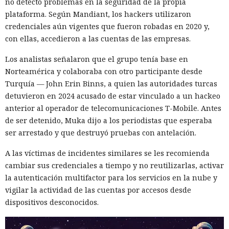
no detectó problemas en la seguridad de la propia
modelos los dejaron sin indicar el sexo o los marcaron como
plataforma. Según Mandiant, los hackers utilizaron
neutrales.
credenciales aún vigentes que fueron robadas en 2020 y,
con ellas, accedieron a las cuentas de las empresas.
El estudio fue realizado por especialistas de la Universidad
de Washington. Los resultados se presentaron el 25 de junio
Los analistas señalaron que el grupo tenía base en
de 2026 en la conferencia de ACM sobre equidad,
Norteamérica y colaboraba con otro participante desde
responsabilidad y transparencia en Montreal.
Turquía — John Erin Binns, a quien las autoridades turcas
detuvieron en 2024 acusado de estar vinculado a un hackeo
El trabajo continuó un proyecto previo dedicado al género
anterior al operador de telecomunicaciones T-Mobile. Antes
de los animales en libros infantiles populares. Entonces los
de ser detenido, Muka dijo a los periodistas que esperaba
investigadores estudiaron 300 obras y encontraron que la
ser arrestado y que destruyó pruebas con antelación.
mayoría de los animales que aparecen con frecuencia eran
representados como personajes masculinos. La excepción
A las víctimas de incidentes similares se les recomienda
fueron los gatos, los patos y las aves, entre los cuales las
cambiar sus credenciales a tiempo y no reutilizarlas, activar
imágenes femeninas aparecían algo más a menudo.
la autenticación multifactor para los servicios en la nube y
vigilar la actividad de las cuentas por accesos desde
Un sesgo especialmente fuerte se observó en las ranas y los
dispositivos desconocidos.
lobos. La probabilidad de que el autor nombrara a ese
personaje con el pronombre 'él' superaba el 90%.