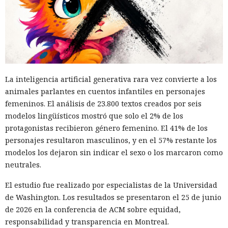
El canadiense Connor Riley Muka ganó dinero durante
muchos meses con datos robados de otras personas, antes
de ser detenido y entregado a la justicia estadounidense por
La inteligencia artificial generativa rara vez convierte a los
uno de los mayores hackeos de los últimos años — ataque a
animales parlantes en cuentos infantiles en personajes
la plataforma en la nube Snowflake.
femeninos. El análisis de 23.800 textos creados por seis
modelos lingüísticos mostró que solo el 2% de los
Muka, de 26 años, se declaró culpable de cargos de fraude
protagonistas recibieron género femenino. El 41% de los
informático y telefónico, robo agravado de datos personales
personajes resultaron masculinos, y en el 57% restante los
y conspiración en un tribunal federal del estado de
modelos los dejaron sin indicar el sexo o los marcaron como
Washington. Su sentencia se dictará el 27 de octubre; la
neutrales.
pena máxima es de hasta 32 años de prisión.
El estudio fue realizado por especialistas de la Universidad
Muka y sus cómplices utilizaron credenciales robadas para
de Washington. Los resultados se presentaron el 25 de junio
acceder a cuentas de Snowflake y robaron información de al
de 2026 en la conferencia de ACM sobre equidad,
menos 165 empresas. Entre las afectadas se encuentran
responsabilidad y transparencia en Montreal.
AT&T, Ticketmaster, Advance Auto Parts, Neiman Marcus,