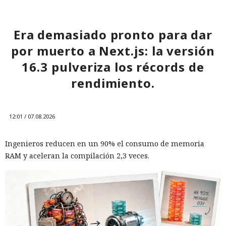
empresas concretas y su reputación en mercados
extranjeros. En estas condiciones, los negocios se convierten
cada vez más en instrumentos de medidas de respuesta, y
Era demasiado pronto para dar
no simplemente en participantes de la competencia de
por muerto a Next.js: la versión
mercado.
16.3 pulveriza los récords de
rendimiento.
12:01 / 07.08.2026
Ingenieros reducen en un 90% el consumo de memoria
RAM y aceleran la compilación 2,3 veces.