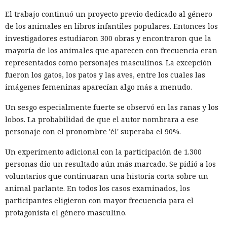
Santander, LendingTree y uno de los distritos escolares más
El trabajo continuó un proyecto previo dedicado al género
grandes de Estados Unidos.
de los animales en libros infantiles populares. Entonces los
investigadores estudiaron 300 obras y encontraron que la
La magnitud de las filtraciones fue enorme: en el caso de
mayoría de los animales que aparecen con frecuencia eran
AT&T se trató de registros de llamadas y mensajes de más
representados como personajes masculinos. La excepción
de 100 millones de abonados, y el hackeo a Ticketmaster
fueron los gatos, los patos y las aves, entre los cuales las
afectó a alrededor de 560 millones de usuarios.
imágenes femeninas aparecían algo más a menudo.
Según la investigación, los hackeos ocurrieron entre febrero
Un sesgo especialmente fuerte se observó en las ranas y los
y octubre de 2024. Los atacantes accedieron a cuentas
lobos. La probabilidad de que el autor nombrara a ese
bancarias, información financiera, números de registro de
personaje con el pronombre 'él' superaba el 90%.
la Administración para el Control de Drogas, licencias de
conducir, pasaportes y números de seguridad social.
Un experimento adicional con la participación de 1.300
personas dio un resultado aún más marcado. Se pidió a los
Tras robar los datos, los hackers extorsionaban a las
voluntarios que continuaran una historia corta sobre un
empresas exigiendo dinero y amenazando con publicar lo
animal parlante. En todos los casos examinados, los
sustraído. El grupo obtuvo alrededor de 2,5 millones de
participantes eligieron con mayor frecuencia para el
dólares en rescates; además, Muka chantajeó al menos a
protagonista el género masculino.
una víctima de forma reiterada, utilizando datos de un
funcionario público en activo o retirado y de su familia.