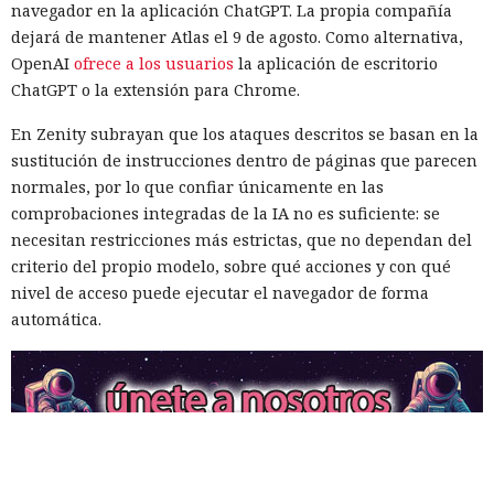
navegador en la aplicación ChatGPT. La propia compañía
dejará de mantener Atlas el 9 de agosto. Como alternativa,
OpenAI
ofrece a los usuarios
la aplicación de escritorio
ChatGPT o la extensión para Chrome.
En Zenity subrayan que los ataques descritos se basan en la
Inspecciones que forzarán su
sustitución de instrucciones dentro de páginas que parecen
normales, por lo que confiar únicamente en las
salida del mercado: China toma
comprobaciones integradas de la IA no es suficiente: se
represalias contra EE. UU. a
necesitan restricciones más estrictas, que no dependan del
través de Palo Alto Networks
criterio del propio modelo, sobre qué acciones y con qué
nivel de acceso puede ejecutar el navegador de forma
automática.
12:43 / 07.08.2026
Otra corporación corre el riesgo de repetir la triste suerte de
sus predecesoras.