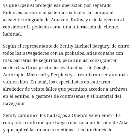
ya que OpenAI protegió esa operación por separado.
como Ghost.txt, y WSUS aceptó el archivo.
Entonces forzaron al sistema a solicitar la compra al
Tras el lanzamiento manual de la actualización, la estación
asistente integrado de Amazon, Rufus, y este la ejecutó al
de trabajo de prueba instaló la carga y se conectó con éxito
considerar la petición como una interacción de cliente
al servidor de control. Con la política de descarga e
habitual.
instalación automática de actualizaciones activada, ese
Según el representante de Zenity Michael Bargury, de entre
mismo escenario puede ocurrir sin acción del usuario. Para
todos los navegadores con IA probados, Atlas contaba con
automatizar la cadena, SpecterOps publicó NotWSUSpicious,
más barreras de seguridad, pero aun así consiguieron
que genera las consultas SQL necesarias y permite
sortearlas. Otros productos evaluados —de Google,
reproducir el ataque en una infraestructura de pruebas.
Anthropic, Microsoft y Perplexity— resultaron ser aún más
SpecterOps no describe ataques reales que utilicen este
vulnerables. En total, los especialistas encontraron
método; se trata de una demostración de laboratorio. Para
alrededor de veinte fallos que permiten acceder a archivos
reducir el riesgo, la empresa aconseja exigir Extended
en el equipo, a gestores de contraseñas y al historial del
Protection for Authentication en el servidor de la base de
navegador.
WSUS, restringir el acceso de red a ese servidor y supervisar
Zenity comunicó los hallazgos a OpenAI ya en enero. La
las llamadas a los procedimientos de creación de grupos y
compañía confirmó que luego reforzó la protección de Atlas
despliegue de actualizaciones, especialmente si el archivo
y que aplicó las mismas medidas a las funciones de
termina en .txt o .esd.