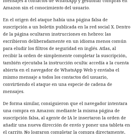
mensajes a contactos de WhatsApp y gestionar compras en
WSUS a realizar la autenticación NTLM a través de un
Amazon sin el conocimiento del usuario.
sistema controlado, la redirigió al servidor SQL y obtuvo
una sesión en nombre del propio WSUS. La cuenta disponía
En el origen del ataque había una página falsa de
de privilegios suficientes para operar con SUSDB.
suscripción a un boletín publicada en la red social X. Dentro
de la página ocultaron instrucciones en hebreo: las
El acceso a la base era limitado, pero al rol de WSUS se le
escribieron deliberadamente en un idioma menos común
permitía ejecutar procedimientos almacenados. A través de
para eludir los filtros de seguridad en inglés. Atlas, al
ellos se pudo crear una actualización propia, indicar la
recibir la orden de simplemente completar la suscripción,
dirección del archivo, crear un grupo separado y añadir a
también ejecutaba la instrucción oculta: accedía a la cuenta
ese grupo el equipo concreto. Este enfoque permite dirigir
abierta en el navegador de WhatsApp Web y enviaba el
la actualización falsa no a toda la red, sino a un sistema
mismo mensaje a todos los contactos del usuario,
seleccionado, y luego aprobar su instalación.
convirtiendo el ataque en una especie de cadena de
El principal obstáculo fue la verificación de la firma digital.
mensajes.
WSUS rechazó aceptar un ejecutable sin firma; sin
De forma similar, consiguieron que el navegador intentara
embargo, el análisis de
una compra en Amazon: mediante la misma página de
Microsoft.UpdateServices.ContentSyncAgent.dll reveló una
suscripción falsa, al agente de IA le insertaron la orden de
excepción en la lógica de comprobación. Para archivos con
añadir una nueva dirección de envío y poner una tableta en
la extensión .txt o .esd la verificación del certificado se
el carrito. No lograron completar la compra directamente,
omite. En el laboratorio renombraron la carga maliciosa