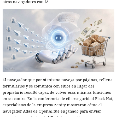
otros navegadores con IA.
Un servidor corporativo de actualizaciones suele
considerarse parte de la infraestructura de confianza, pero
SpecterOps mostró cómo, con cierta configuración de WSUS,
se puede convertir en un canal de entrega de código
malicioso. Beaviel David demostró el ataque en el que una
actualización falsa se enviaba a un equipo Windows
seleccionado a través del mecanismo estándar de WSUS
El navegador que por sí mismo navega por páginas, rellena
dentro de la red.
formularios y se comunica con sitios en lugar del
propietario resultó capaz de volver esas mismas funciones
El ataque funciona si WSUS almacena la base SUSDB en un
en su contra. En la conferencia de ciberseguridad Black Hat,
servidor Microsoft SQL independiente y no se requiere
especialistas de la empresa Zenity mostraron cómo el
Extended Protection for Authentication para la
navegador Atlas de OpenAI fue engañado para enviar
autenticación. El investigador forzó a la cuenta de equipo de