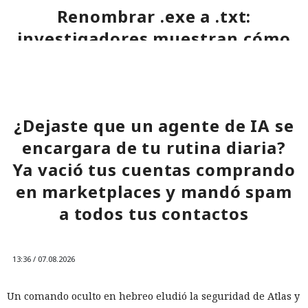
Renombrar .exe a .txt:
investigadores muestran cómo
vulnerar un servidor de
actualizaciones de Windows con
un simple cambio de extensión
¿Dejaste que un agente de IA se
encargara de tu rutina diaria?
07:02 / 08.08.2026
Ya vació tus cuentas comprando
en marketplaces y mandó spam
Una vulnerabilidad en un servicio permitió infiltrarse en la
red corporativa con solo un par de comandos.
a todos tus contactos
13:36 / 07.08.2026
Un comando oculto en hebreo eludió la seguridad de Atlas y