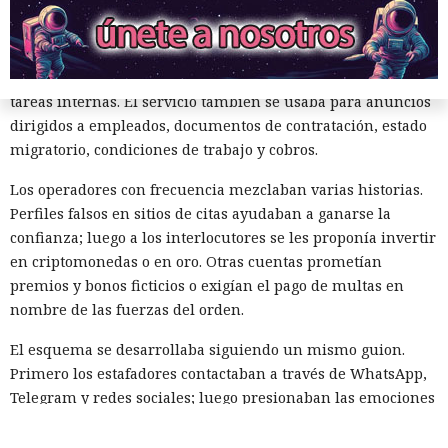
Los participantes creaban, con la ayuda de ChatGPT,
identidades ficticias, traducían y redactaban mensajes a las
víctimas, preparaban materiales publicitarios y resolvían
tareas internas. El servicio también se usaba para anuncios
dirigidos a empleados, documentos de contratación, estado
migratorio, condiciones de trabajo y cobros.
Los operadores con frecuencia mezclaban varias historias.
Perfiles falsos en sitios de citas ayudaban a ganarse la
confianza; luego a los interlocutores se les proponía invertir
en criptomonedas o en oro. Otras cuentas prometían
premios y bonos ficticios o exigían el pago de multas en
nombre de las fuerzas del orden.
El esquema se desarrollaba siguiendo un mismo guion.
Primero los estafadores contactaban a través de WhatsApp,
Telegram y redes sociales; luego presionaban las emociones
con promesas de ganancias garantizadas, confesiones
románticas y ofertas urgentes. Al final convencían a la