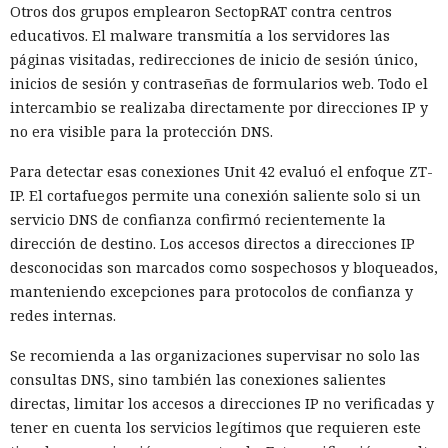
Otros dos grupos emplearon SectopRAT contra centros
educativos. El malware transmitía a los servidores las
páginas visitadas, redirecciones de inicio de sesión único,
inicios de sesión y contraseñas de formularios web. Todo el
intercambio se realizaba directamente por direcciones IP y
no era visible para la protección DNS.
Robar a empresas se vuelve más
fácil: hackers africanos usan IA
Para detectar esas conexiones Unit 42 evaluó el enfoque ZT-
IP. El cortafuegos permite una conexión saliente solo si un
para enviar correos masivos
servicio DNS de confianza confirmó recientemente la
dirección de destino. Los accesos directos a direcciones IP
desconocidas son marcados como sospechosos y bloqueados,
10:35 / 06.08.2026
manteniendo excepciones para protocolos de confianza y
redes internas.
Las pérdidas financieras crecen más rápido que la
capacidad de las fuerzas del orden
Se recomienda a las organizaciones supervisar no solo las
consultas DNS, sino también las conexiones salientes
directas, limitar los accesos a direcciones IP no verificadas y
tener en cuenta los servicios legítimos que requieren este