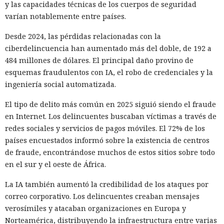
y las capacidades técnicas de los cuerpos de seguridad
varían notablemente entre países.
Amor, criptomonedas y
Desde 2024, las pérdidas relacionadas con la
esclavitud: OpenAI descubre
ciberdelincuencia han aumentado más del doble, de 192 a
484 millones de dólares. El principal daño provino de
una red internacional de
esquemas fraudulentos con IA, el robo de credenciales y la
estafas en ChatGPT
ingeniería social automatizada.
El tipo de delito más común en 2025 siguió siendo el fraude
08:06 / 06.08.2026
en Internet. Los delincuentes buscaban víctimas a través de
redes sociales y servicios de pagos móviles. El 72% de los
países encuestados informó sobre la existencia de centros
Estafadores, expertos en cambiar historias, lograban que la
de fraude, encontrándose muchos de estos sitios sobre todo
gente entregara voluntariamente sus últimos ahorros
en el sur y el oeste de África.
La IA también aumentó la credibilidad de los ataques por
correo corporativo. Los delincuentes creaban mensajes
verosímiles y atacaban organizaciones en Europa y
Norteamérica, distribuyendo la infraestructura entre varias