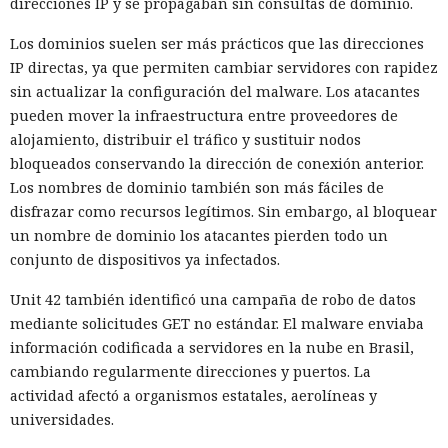
ceros y nueves. También generan sospecha las llamadas
direcciones IP y se propagaban sin consultas de dominio.
aisladas sin informes de otros testigos, la llamada desde el
Los dominios suelen ser más prácticos que las direcciones
extranjero, los detalles confusos, errores en los nombres de
IP directas, ya que permiten cambiar servidores con rapidez
las calles y la voz tranquila de una persona que lee un texto
sin actualizar la configuración del malware. Los atacantes
preparado de antemano.
pueden mover la infraestructura entre proveedores de
El FBI recomienda que las organizaciones planifiquen con
alojamiento, distribuir el tráfico y sustituir nodos
antelación el procedimiento a seguir ante la llegada
bloqueados conservando la dirección de conexión anterior.
inesperada de la policía, revisen fuentes abiertas para
Los nombres de dominio también son más fáciles de
comprobar la presencia de direcciones domiciliarias y otros
disfrazar como recursos legítimos. Sin embargo, al bloquear
datos personales, y publiquen con más cautela fotos y
un nombre de dominio los atacantes pierden todo un
vídeos. En caso de swatting hay que mantener la calma,
conjunto de dispositivos ya infectados.
acatar las órdenes de las fuerzas de seguridad, registrar
Unit 42 también identificó una campaña de robo de datos
números, cuentas, grabaciones de llamadas y comunicar de
mediante solicitudes GET no estándar. El malware enviaba
inmediato la información a la policía local.
información codificada a servidores en la nube en Brasil,
cambiando regularmente direcciones y puertos. La
actividad afectó a organismos estatales, aerolíneas y
universidades.