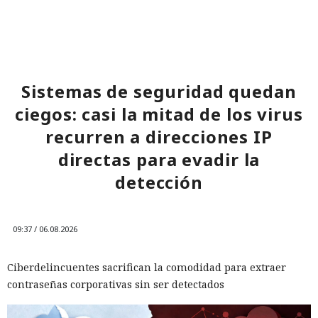
Con una sola llamada, toda una
y solicitar su eliminación antes del inicio de ataques
escuela queda paralizada: el FBI
masivos.
admite la impotencia de la
policía ante los ataques de
Sistemas de seguridad quedan
"swatting".
ciegos: casi la mitad de los virus
recurren a direcciones IP
11:02 / 06.08.2026
directas para evadir la
detección
Delincuentes ocultan sus contactos reales para sembrar
pánico masivo impunemente.
09:37 / 06.08.2026
Ciberdelincuentes sacrifican la comodidad para extraer
contraseñas corporativas sin ser detectados