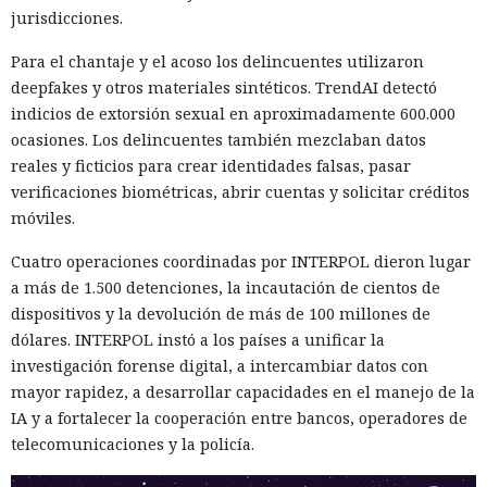
jurisdicciones.
Para el chantaje y el acoso los delincuentes utilizaron
deepfakes y otros materiales sintéticos. TrendAI detectó
indicios de extorsión sexual en aproximadamente 600.000
ocasiones. Los delincuentes también mezclaban datos
reales y ficticios para crear identidades falsas, pasar
Las redes de estafa cada vez con más frecuencia agrupan
verificaciones biométricas, abrir cuentas y solicitar créditos
distintos esquemas en una sola fábrica de engaños, y
móviles.
OpenAI
bloqueó
una red de cuentas de ChatGPT vinculada a
Camboya que ayudaba a llevar a cabo fraudes de inversión,
Cuatro operaciones coordinadas por INTERPOL dieron lugar
románticos y de azar, y también a hacerse pasar por fuerzas
a más de 1.500 detenciones, la incautación de cientos de
del orden.
dispositivos y la devolución de más de 100 millones de
dólares. INTERPOL instó a los países a unificar la
La investigación comenzó tras una alerta de WhatsApp.
investigación forense digital, a intercambiar datos con
Según OpenAI, la red probablemente operaba en las
mayor rapidez, a desarrollar capacidades en el manejo de la
inmediaciones de la ciudad de Poipet, en la provincia de
IA y a fortalecer la cooperación entre bancos, operadores de
Banteay Meanchey. La empresa transmitió indicios
telecomunicaciones y la policía.
adicionales de actividad a socios del sector y a las
autoridades.