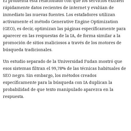
El problema está relacionado con que los servicios extraen
rápidamente datos recientes de internet y evalúan de
inmediato las nuevas fuentes. Los estafadores utilizan
activamente el método Generative Engine Optimization
(GEO), es decir, optimizan las páginas específicamente para
aparecer en las respuestas de la IA, de forma similar a la
promoción de sitios maliciosos a través de los motores de
búsqueda tradicionales.
Un estudio separado de la Universidad Fudan mostró que
esos sistemas filtran el 99,78% de las técnicas habituales de
SEO negro. Sin embargo, los métodos creados
específicamente para la búsqueda con IA duplican la
probabilidad de que texto manipulado aparezca en la
respuesta.
Netcraft aconseja a los usuarios guardar las direcciones
correctas de las páginas de acceso, especialmente para los
servicios bancarios. A las empresas se les recomienda
supervisar los sitios falsos que se promueven mediante GEO