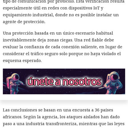
tipo de comunicación por protocolo. Esta verificación resulta
especialmente útil en redes con dispositivos IoT y
equipamiento industrial, donde no es posible instalar un
agente de protección.
Una protección basada en un único escenario habitual
inevitablemente deja zonas ciegas. Una red fiable debe
evaluar la confianza de cada conexión saliente, en lugar de
considerar el tráfico seguro solo porque no haya violado el
La ciberdelincuencia en África se está transformando cada
esquema esperado.
vez más en un negocio automatizado:
según un informe de
INTERPOL
de 2026, la inteligencia artificial contribuyó a la
comisión del 55% de los delitos cibernéticos registrados. La
tecnología ayuda a los delincuentes a acelerar las
operaciones, ampliar su alcance y eludir los sistemas de
detección.
Las conclusiones se basan en una encuesta a 36 países
africanos. Según la agencia, los ataques aislados han dado
paso a una industria transfronteriza, mientras que las leyes