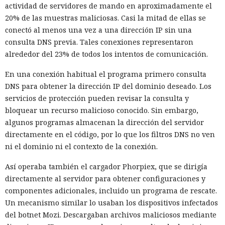
Antes el swatting se aplicaba con más frecuencia contra
actividad de servidores de mando en aproximadamente el
personas individuales por conflictos personales. Ahora el
20% de las muestras maliciosas. Casi la mitad de ellas se
FBI observa ataques contra escuelas, edificios
conectó al menos una vez a una dirección IP sin una
gubernamentales, lugares de culto, hospitales, nodos de
consulta DNS previa. Tales conexiones representaron
transporte y otros lugares públicos. El objetivo es
alrededor del 23% de todos los intentos de comunicación.
interrumpir el funcionamiento, provocar pánico masivo y
En una conexión habitual el programa primero consulta
sobrecargar a los servicios de emergencia de forma
DNS para obtener la dirección IP del dominio deseado. Los
simultánea.
servicios de protección pueden revisar la consulta y
Los mensajes falsos pueden provocar evacuaciones, el
bloquear un recurso malicioso conocido. Sin embargo,
cierre de escuelas y eventos, el bloqueo de edificios y la
algunos programas almacenan la dirección del servidor
difusión de información falsa en las redes sociales. La
directamente en el código, por lo que los filtros DNS no ven
policía gasta recursos en verificar la amenaza inventada y
ni el dominio ni el contexto de la conexión.
se distrae de incidentes reales. En casos aislados, la reacción
Así operaba también el cargador Phorpiex, que se dirigía
contundente de las fuerzas de seguridad genera riesgo de
directamente al servidor para obtener configuraciones y
lesiones y muertes.
componentes adicionales, incluido un programa de rescate.
Los swatters suelen llamar a través de telefonía por internet
Un mecanismo similar lo usaban los dispositivos infectados
(VoIP), que ayuda a ocultar el número o a suplantarlo con
del botnet Mozi. Descargaban archivos maliciosos mediante