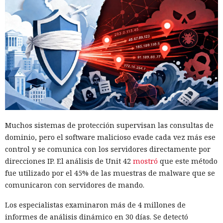
Una llamada falsa a la policía cada vez más a menudo pasa
de ser una venganza personal a una forma de paralizar el
funcionamiento de instituciones enteras: el FBI
advirtió
sobre casos coordinados de swatting, que afectan
simultáneamente a varios edificios y personas en todo
Muchos sistemas de protección supervisan las consultas de
Estados Unidos.
dominio, pero el software malicioso evade cada vez más ese
Los atacantes informan a los servicios de emergencia sobre
control y se comunica con los servidores directamente por
explosiones ficticias, tiroteos o toma de rehenes en una
direcciones IP. El análisis de Unit 42
mostró
que este método
dirección concreta. La idea es que envíen unidades
fue utilizado por el 45% de las muestras de malware que se
especiales y otras fuerzas policiales al lugar de la supuesta
comunicaron con servidores de mando.
amenaza, y que el personal y los visitantes no sepan que la
Los especialistas examinaron más de 4 millones de
alarma es falsa.
informes de análisis dinámico en 30 días. Se detectó