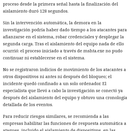
proceso desde la primera señal hasta la finalización del
Para reducir el riesgo, las empresas deberían verificar con
aislamiento duró 128 segundos.
mayor rigor a los contratistas y desarrolladores, limitarles
Sin la intervención automática, la demora en la
el acceso a los sistemas críticos y no ejecutar programas
investigación podría haber dado tiempo a los atacantes para
externos recibidos como tareas de prueba durante el
afianzarse en el sistema, robar credenciales y desplegar la
proceso de contratación.
segunda carga. Tras el aislamiento del equipo nada de ello
ocurrió: el proceso iniciado a través de mshta.exe no pudo
continuar ni establecerse en el sistema.
No se registraron indicios de movimiento de los atacantes a
otros dispositivos ni antes ni después del bloqueo; el
incidente quedó confinado a un solo ordenador. El
especialista que llevó a cabo la investigación se conectó ya
después del aislamiento del equipo y obtuvo una cronología
detallada de los eventos.
Para reducir riesgos similares, se recomienda a las
empresas habilitar las funciones de respuesta automática a
ataques, incluido el aislamiento de dispositivos, en las