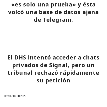
«es solo una prueba» y ésta
volcó una base de datos ajena
de Telegram.
11:24 / 09.08.2026
Delincuentes descubren una forma alarmantemente
sencilla de convertir chatbots en cómplices de ataques
El DHS intentó acceder a chats
informáticos.
privados de Signal, pero un
tribunal rechazó rápidamente
su petición
06:10 / 09.08.2026