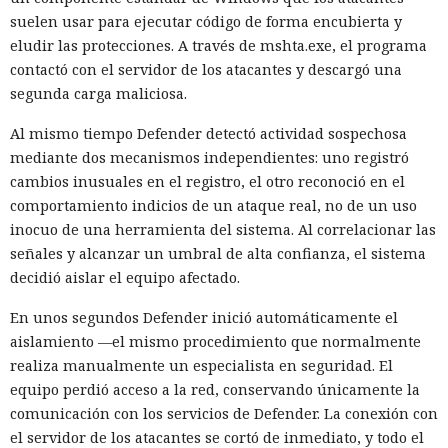
suelen usar para ejecutar código de forma encubierta y
Coinbase y Uniswap Labs; el Consejo Superior de la
eludir las protecciones. A través de mshta.exe, el programa
Magistratura de Italia; una unidad del saudí Al Rajhi Bank; y
contactó con el servidor de los atacantes y descargó una
el gobierno de Flandes en Bélgica.
segunda carga maliciosa.
A pesar del acceso a datos sensibles, los hackers en casi
Al mismo tiempo Defender detectó actividad sospechosa
todos los casos se concentraban en las carteras de
mediante dos mecanismos independientes: uno registró
criptomonedas, ignorando el resto de la información.
cambios inusuales en el registro, el otro reconoció en el
Marcus Hutchins, analista de la empresa Expel, señaló que
comportamiento indicios de un ataque real, no de un uso
esa especialización tan estrecha no es motivo para confiarse:
inocuo de una herramienta del sistema. Al correlacionar las
si el grupo mantiene acceso persistente al sistema de la
señales y alcanzar un umbral de alta confianza, el sistema
víctima, otro equipo norcoreano de espionaje podría
decidió aislar el equipo afectado.
aprovecharlo.
En unos segundos Defender inició automáticamente el
La expansión de los ataques se vio favorecida por
aislamiento —el mismo procedimiento que normalmente
contratistas externos comprometidos, que tenían acceso a
realiza manualmente un especialista en seguridad. El
decenas de empresas: a uno de ellos Stikas le encontró
equipo perdió acceso a la red, conservando únicamente la
claves para 30 organizaciones. Algunas de las compañías
comunicación con los servicios de Defender. La conexión con
notificadas corrigieron las vulnerabilidades y revocaron las
el servidor de los atacantes se cortó de inmediato, y todo el
credenciales comprometidas.