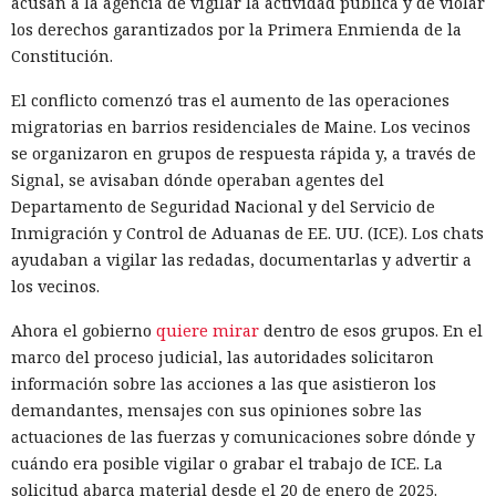
acusan a la agencia de vigilar la actividad pública y de violar
esa explicación. Cuando las restricciones sí se activaban,
los derechos garantizados por la Primera Enmienda de la
algunos operadores pasaban a modelos sin censura.
Constitución.
Uno de los episodios más ilustrativos está relacionado con
El conflicto comenzó tras el aumento de las operaciones
un operador de infraestructura de DDoS que, según Talos,
migratorias en barrios residenciales de Maine. Los vecinos
tenía escasos conocimientos de programación. La IA ayudó a
se organizaron en grupos de respuesta rápida y, a través de
recopilar y perfeccionar herramientas para controlar bots,
Signal, se avisaban dónde operaban agentes del
aunque después empezó a rechazar algunas solicitudes.
Departamento de Seguridad Nacional y del Servicio de
Para entonces el operador ya controlaba casi 2000
Inmigración y Control de Aduanas de EE. UU. (ICE). Los chats
televisores Android, que potencialmente podían usarse en
ayudaban a vigilar las redadas, documentarlas y advertir a
ataques DDoS.
los vecinos.
Mucho más lejos llegó un operador hispanohablante, que
Ahora el gobierno
quiere mirar
dentro de esos grupos. En el
construyó un agente autónomo sobre OpenClaw. Tras los
marco del proceso judicial, las autoridades solicitaron
rechazos del modelo protegido, el atacante pasó a un
información sobre las acciones a las que asistieron los
modelo sin restricciones y automatizó la búsqueda de
demandantes, mensajes con sus opiniones sobre las
vulnerabilidades en las miniaplicaciones de Telegram. En
actuaciones de las fuerzas y comunicaciones sobre dónde y
un caso, el agente volcó una base de datos con más de 1300
cuándo era posible vigilar o grabar el trabajo de ICE. La
usuarios y cientos de monederos TON, obtuvo el token del
solicitud abarca material desde el 20 de enero de 2025.
bot de Telegram y preparó la extracción de fondos.