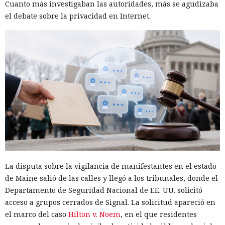
Cuanto más investigaban las autoridades, más se agudizaba
el debate sobre la privacidad en Internet.
Las herramientas de IA gradualmente dejan de ser para los
atacantes solo una fuente de sugerencias y cada vez más
forman parte del propio ataque. Cisco Talos
estudió
los
registros de uso de IA y descubrió que los modelos de
lenguaje ya ayudan a los hackers a crear herramientas
maliciosas, escalar operaciones y buscar vulnerabilidades, y
que las restricciones de seguridad en muchos casos se
eluden con bastante facilidad.
En lugar de técnicas complejas, los atacantes simplemente
La disputa sobre la vigilancia de manifestantes en el estado
le decían al bot conversacional que controlaban
de Maine salió de las calles y llegó a los tribunales, donde el
infraestructura verificable, calificaban la actividad como
Departamento de Seguridad Nacional de EE. UU. solicitó
pruebas o como parte de un programa de recompensas por
acceso a grupos cerrados de Signal. La solicitud apareció en
errores, o dividían una tarea peligrosa en varias fases que
el marco del caso
Hilton v. Noem
, en el que residentes
parecían inofensivas. En varios casos, el modelo accedía tras