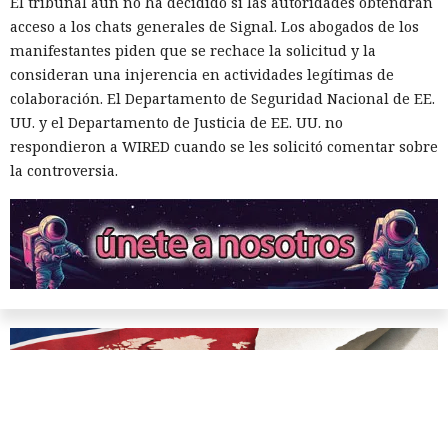
Los cazadores se convirtieron
El tribunal aún no ha decidido si las autoridades obtendrán
de seguridad) para identificar más rápidamente señales
acceso a los chats generales de Signal. Los abogados de los
en presa: un investigador espió
significativas.
manifestantes piden que se rechace la solicitud y la
durante dos años a hackers de
consideran una injerencia en actividades legítimas de
Corea del Norte a través de sus
colaboración. El Departamento de Seguridad Nacional de EE.
UU. y el Departamento de Justicia de EE. UU. no
propios chats de trabajo.
respondieron a WIRED cuando se les solicitó comentar sobre
la controversia.
10:18 / 09.08.2026
Ciberdelincuentes buscaban carteras de criptomonedas
mientras un desconocido permanecía sentado a sus
espaldas.