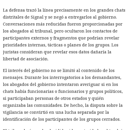
La defensa trazó la línea precisamente en los grandes chats
Otro operador convirtió materiales públicos sobre
distritales de Signal y se negó a entregarlos al gobierno.
React2Shell en un proceso para detectar sistemas
Conversaciones más reducidas fueron proporcionadas por
vulnerables y robar secretos. La IA ayudó a reunir un
los abogados al tribunal, pero ocultaron los contactos de
escáner rápido y una cadena para ejecutar comandos,
participantes externos y fragmentos que podrían revelar
buscar configuraciones, claves y código fuente. La lista
prioridades internas, tácticas o planes de los grupos. Los
inicial contenía 9180 hosts, y los materiales asociados
juristas consideran que revelar esos datos dañaría la
apuntaban al procesamiento de decenas de millones de
libertad de asociación.
URL. Talos encontró datos recopilados de al menos 54
objetivos.
El interés del gobierno no se limitó al contenido de los
mensajes. Durante los interrogatorios a los demandantes,
Los investigadores atribuyen el resultado no solo a las
los abogados del gobierno intentaron averiguar si en los
capacidades de los modelos sino también a las habilidades
chats había funcionarias o funcionarios y grupos políticos,
de los operadores. Los novatos obtienen herramientas que
si participaban personas de otros estados y quién
funcionan pero son inestables, mientras que los atacantes
organizaba las comunidades. De hecho, la disputa sobre la
preparados amplían notablemente sus capacidades gracias
vigilancia se convirtió en una lucha separada por la
a la IA. La empresa aconseja prepararse para un aumento
identificación de los participantes de los grupos cerrados.
en el número de vulnerabilidades e incidentes y usar
herramientas con agentes en el SOC (centro de operaciones