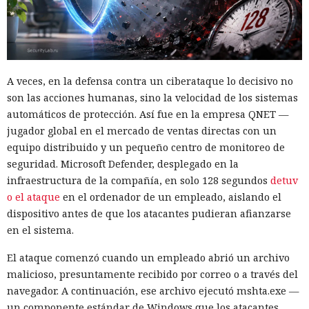
accedió a varios servidores de comando de los hackers, y en
algunos casos los propios atacantes infectaban sus
ordenadores con malware —esto dio al investigador acceso a
sus estaciones de trabajo y a la correspondencia en Slack y
Discord. En total, Stikas analizó alrededor de 5 terabytes de
A veces, en la defensa contra un ciberataque lo decisivo no
datos.
son las acciones humanas, sino la velocidad de los sistemas
automáticos de protección. Así fue en la empresa QNET —
El principal método de infiltración seguía siendo el
jugador global en el mercado de ventas directas con un
esquema de ofertas de trabajo falsas: atraían a los
equipo distribuido y un pequeño centro de monitoreo de
desarrolladores con salarios altos y les pedían, como tarea
seguridad. Microsoft Defender, desplegado en la
de prueba, descargar un programa que instalaba
infraestructura de la compañía, en solo 128 segundos
detuv
sigilosamente código malicioso en el equipo. Esta táctica,
o el ataque
en el ordenador de un empleado, aislando el
conocida como "Entrevista contagiosa", es empleada por los
dispositivo antes de que los atacantes pudieran afianzarse
grupos norcoreanos desde 2022.
en el sistema.
Entre las organizaciones afectadas Stikas mencionó el
El ataque comenzó cuando un empleado abrió un archivo
Hospital Infantil de Boston, que albergaba una base de datos
malicioso, presuntamente recibido por correo o a través del
sobre la salud de estadounidenses durante la pandemia; la
navegador. A continuación, ese archivo ejecutó mshta.exe —
empresa japonesa AEON Smart Technology; el fabricante
un componente estándar de Windows que los atacantes
chino de teléfonos Oppo; los servicios de criptomonedas