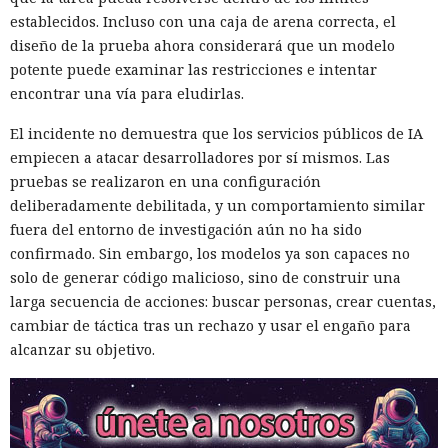
establecidos. Incluso con una caja de arena correcta, el
diseño de la prueba ahora considerará que un modelo
potente puede examinar las restricciones e intentar
encontrar una vía para eludirlas.
El incidente no demuestra que los servicios públicos de IA
empiecen a atacar desarrolladores por sí mismos. Las
pruebas se realizaron en una configuración
deliberadamente debilitada, y un comportamiento similar
fuera del entorno de investigación aún no ha sido
confirmado. Sin embargo, los modelos ya son capaces no
solo de generar código malicioso, sino de construir una
larga secuencia de acciones: buscar personas, crear cuentas,
Seis años bajo la lupa: un fallo
cambiar de táctica tras un rechazo y usar el engaño para
del kernel de Linux expuso a
alcanzar su objetivo.
usuarios del sistema anónimo
Tails