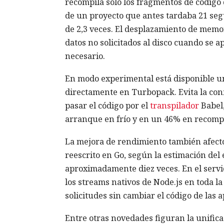
recompila solo los fragmentos de código
de un proyecto que antes tardaba 21 se
de 2,3 veces. El desplazamiento de memor
datos no solicitados al disco cuando se 
necesario.
En modo experimental está disponible un
directamente en Turbopack. Evita la co
pasar el código por el
transpilador
Babel,
arranque en frío y en un 46% en recompi
La mejora de rendimiento también afectó a
reescrito en Go, según la estimación del
aproximadamente diez veces. En el servid
los streams nativos de Node.js en toda 
solicitudes sin cambiar el código de las a
Entre otras novedades figuran la unificac