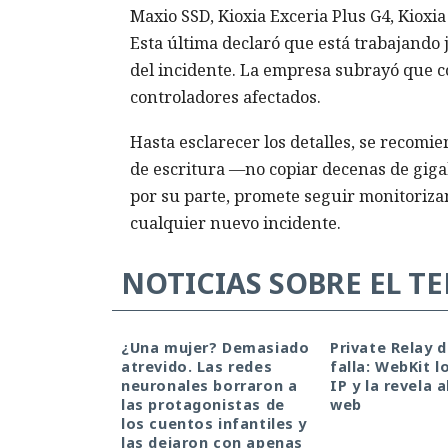
Maxio SSD, Kioxia Exceria Plus G4, Kioxia
Esta última declaró que está trabajando j
del incidente. La empresa subrayó que c
controladores afectados.
Hasta esclarecer los detalles, se recomi
de escritura —no copiar decenas de giga
por su parte, promete seguir monitorizan
cualquier nuevo incidente.
NOTICIAS SOBRE EL T
¿Una mujer? Demasiado
Private Relay 
atrevido. Las redes
falla: WebKit l
neuronales borraron a
IP y la revela a
las protagonistas de
web
los cuentos infantiles y
las dejaron con apenas