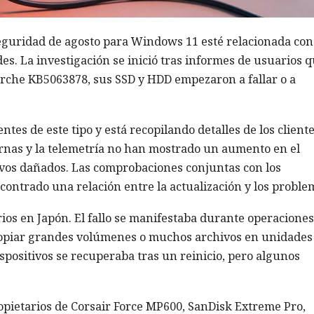
seguridad de agosto para Windows 11 esté relacionada con
s. La investigación se inició tras informes de usuarios 
arche KB5063878, sus SSD y HDD empezaron a fallar o a
es de este tipo y está recopilando detalles de los client
ernas y la telemetría no han mostrado un aumento en el
hivos dañados. Las comprobaciones conjuntas con los
ontrado una relación entre la actualización y los proble
ios en Japón. El fallo se manifestaba durante operaciones
 copiar grandes volúmenes o muchos archivos en unidades
spositivos se recuperaba tras un reinicio, pero algunos
opietarios de Corsair Force MP600, SanDisk Extreme Pro,