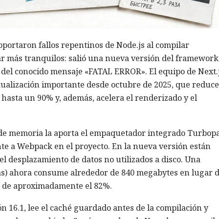
portaron fallos repentinos de Node.js al compilar
ar más tranquilos: salió una nueva versión del framework
s del conocido mensaje «FATAL ERROR». El equipo de Next.
tualización importante desde octubre de 2025, que reduce
asta un 90% y, además, acelera el renderizado y el
 de memoria la aporta el empaquetador integrado Turbop
e a Webpack en el proyecto. En la nueva versión están
 el desplazamiento de datos no utilizados a disco. Una
das) ahora consume alrededor de 840 megabytes en lugar 
o de aproximadamente el 82%.
ón 16.1, lee el caché guardado antes de la compilación y