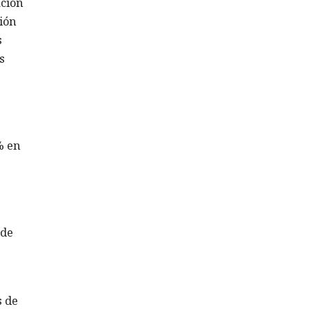
ación
ión
s
s
% en
 de
s de