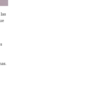
 las
que
es
mas.