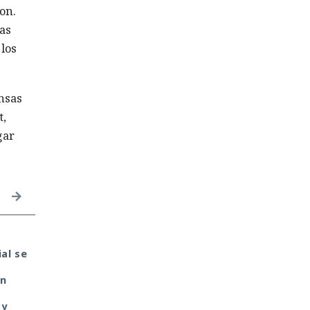
on.
sas
los
nsas
t,
gar
Seis años bajo la lupa:
La era de Google
ial se
un fallo del kernel de
Assistant llega a su fi
Linux expuso a usuarios
Google anuncia la fec
un
del sistema anónimo
en que lo retirará de
Tails
Android.
 y