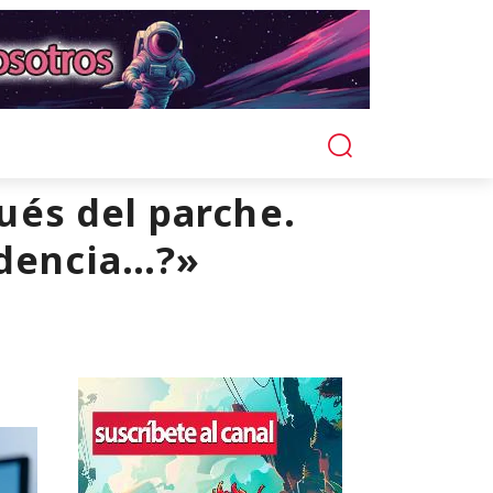
és del parche.
idencia…?»