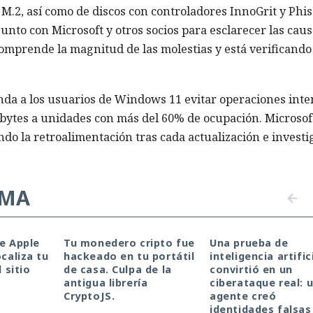
 M.2, así como de discos con controladores InnoGrit y Phis
unto con Microsoft y otros socios para esclarecer las cau
omprende la magnitud de las molestias y está verificando 
enda a los usuarios de Windows 11 evitar operaciones inte
bytes a unidades con más del 60% de ocupación. Microsof
do la retroalimentación tras cada actualización e investi
EMA
de Apple
Tu monedero cripto fue
Una prueba de
ocaliza tu
hackeado en tu portátil
inteligencia artific
l sitio
de casa. Culpa de la
convirtió en un
antigua librería
ciberataque real: 
CryptoJS.
agente creó
identidades falsas