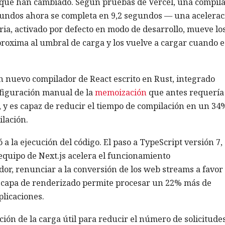
 que han cambiado. Según pruebas de Vercel, una compil
gundos ahora se completa en 9,2 segundos — una acelerac
ia, activado por defecto en modo de desarrollo, mueve lo
aproxima al umbral de carga y los vuelve a cargar cuando e
 nuevo compilador de React escrito en Rust, integrado
nfiguración manual de la
memoización
que antes requería
 y es capaz de reducir el tiempo de compilación en un 34
lación.
 la ejecución del código. El paso a TypeScript versión 7,
 equipo de Next.js acelera el funcionamiento
or, renunciar a la conversión de los web streams a favor
la capa de renderizado permite procesar un 22% más de
plicaciones.
ión de la carga útil para reducir el número de solicitude