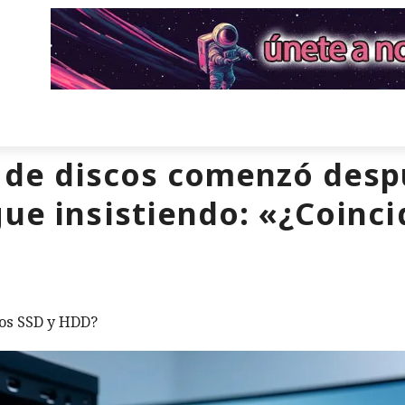
 de discos comenzó despu
gue insistiendo: «¿Coinc
los SSD y HDD?